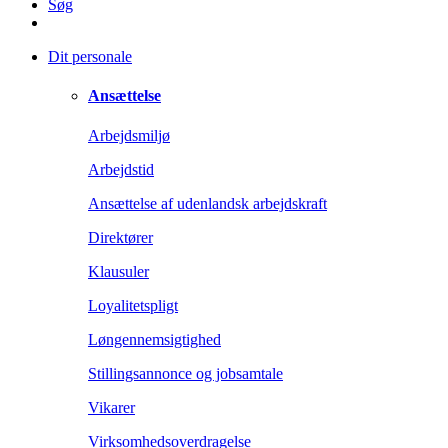
Søg
Dit personale
Ansættelse
Arbejdsmiljø
Arbejdstid
Ansættelse af udenlandsk arbejdskraft
Direktører
Klausuler
Loyalitetspligt
Løngennemsigtighed
Stillingsannonce og jobsamtale
Vikarer
Virksomhedsoverdragelse