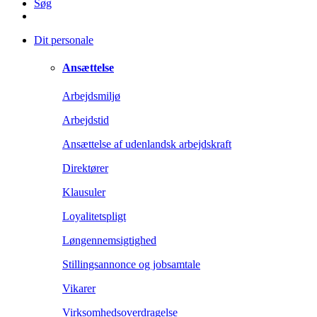
Søg
Dit personale
Ansættelse
Arbejdsmiljø
Arbejdstid
Ansættelse af udenlandsk arbejdskraft
Direktører
Klausuler
Loyalitetspligt
Løngennemsigtighed
Stillingsannonce og jobsamtale
Vikarer
Virksomhedsoverdragelse