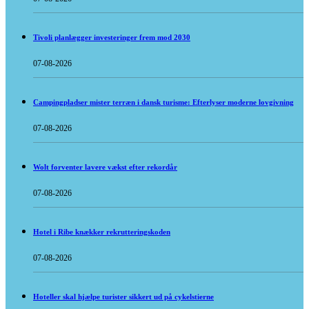
Tivoli planlægger investeringer frem mod 2030
07-08-2026
Campingpladser mister terræn i dansk turisme: Efterlyser moderne lovgivning
07-08-2026
Wolt forventer lavere vækst efter rekordår
07-08-2026
Hotel i Ribe knækker rekrutteringskoden
07-08-2026
Hoteller skal hjælpe turister sikkert ud på cykelstierne