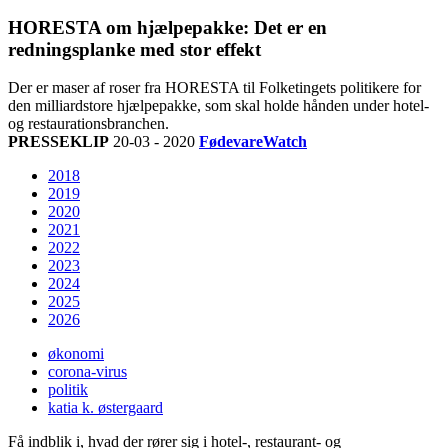
HORESTA om hjælpepakke: Det er en
redningsplanke med stor effekt
Der er maser af roser fra HORESTA til Folketingets politikere for
den milliardstore hjælpepakke, som skal holde hånden under hotel-
og restaurationsbranchen.
PRESSEKLIP
20-03 - 2020
FødevareWatch
2018
2019
2020
2021
2022
2023
2024
2025
2026
økonomi
corona-virus
politik
katia k. østergaard
Få indblik i, hvad der rører sig i hotel-, restaurant- og