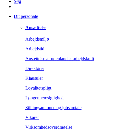
Søg
Dit personale
Ansættelse
Arbejdsmiljø
Arbejdstid
Ansættelse af udenlandsk arbejdskraft
Direktører
Klausuler
Loyalitetspligt
Løngennemsigtighed
Stillingsannonce og jobsamtale
Vikarer
Virksomhedsoverdragelse