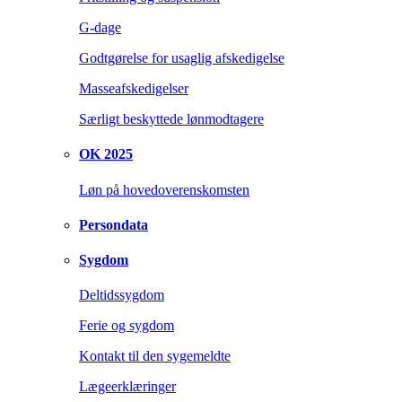
G-dage
Godtgørelse for usaglig afskedigelse
Masseafskedigelser
Særligt beskyttede lønmodtagere
OK 2025
Løn på hovedoverenskomsten
Persondata
Sygdom
Deltidssygdom
Ferie og sygdom
Kontakt til den sygemeldte
Lægeerklæringer