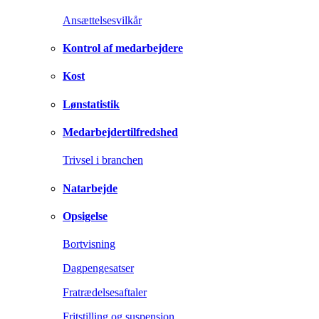
Ansættelsesvilkår
Kontrol af medarbejdere
Kost
Lønstatistik
Medarbejdertilfredshed
Trivsel i branchen
Natarbejde
Opsigelse
Bortvisning
Dagpengesatser
Fratrædelsesaftaler
Fritstilling og suspension