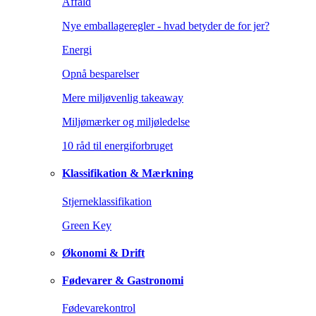
Affald
Nye emballageregler - hvad betyder de for jer?
Energi
Opnå besparelser
Mere miljøvenlig takeaway
Miljømærker og miljøledelse
10 råd til energiforbruget
Klassifikation & Mærkning
Stjerneklassifikation
Green Key
Økonomi & Drift
Fødevarer & Gastronomi
Fødevarekontrol