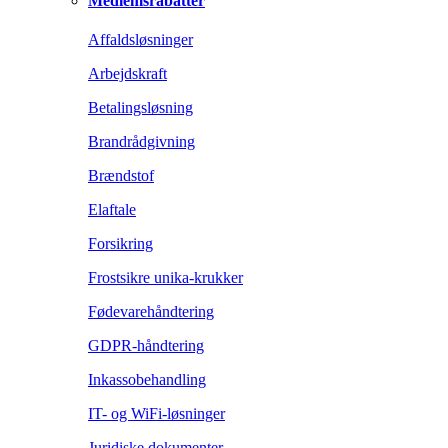
Medlemsrabatter
Affaldsløsninger
Arbejdskraft
Betalingsløsning
Brandrådgivning
Brændstof
Elaftale
Forsikring
Frostsikre unika-krukker
Fødevarehåndtering
GDPR-håndtering
Inkassobehandling
IT- og WiFi-løsninger
Juridiske dokumenter