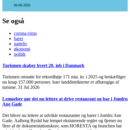
06-08-2026
Se også
corona-virus
barer
natteliv
økonomi
politik
Turismen skaber hvert 20. job i Danmark
Turismen omsatte for rekordhøje 171 mia. kr. i 2025 og beskæftiger
nu knap 157.000 personer. Især landdistrikterne er afhængige af
turisme.
31 Jul 2026
Lempelser gør det nu lettere at drive restaurant og bar i Jomfru
Ane Gade
Det bliver nu lettere at udvikle restauranter og barer i Jomfru Ane
Gade. Aalborg Byråd har lempet eksisterende regler og fjerner nu
flere af de dokumentationskrav, som HORESTA og branchen har