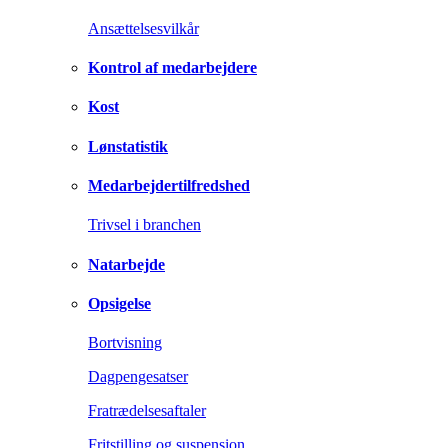
Ansættelsesvilkår
Kontrol af medarbejdere
Kost
Lønstatistik
Medarbejdertilfredshed
Trivsel i branchen
Natarbejde
Opsigelse
Bortvisning
Dagpengesatser
Fratrædelsesaftaler
Fritstilling og suspension