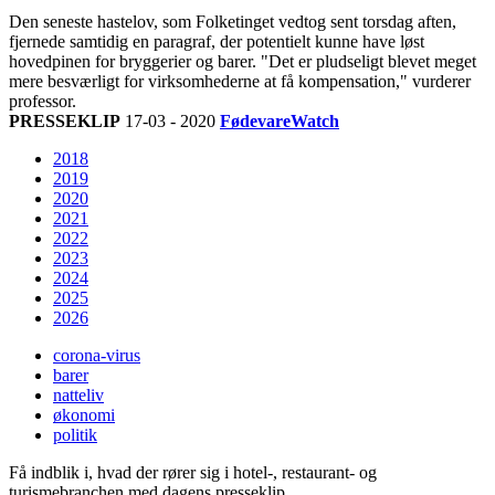
Den seneste hastelov, som Folketinget vedtog sent torsdag aften,
fjernede samtidig en paragraf, der potentielt kunne have løst
hovedpinen for bryggerier og barer. "Det er pludseligt blevet meget
mere besværligt for virksomhederne at få kompensation," vurderer
professor.
PRESSEKLIP
17-03 - 2020
FødevareWatch
2018
2019
2020
2021
2022
2023
2024
2025
2026
corona-virus
barer
natteliv
økonomi
politik
Få indblik i, hvad der rører sig i hotel-, restaurant- og
turismebranchen med dagens presseklip.