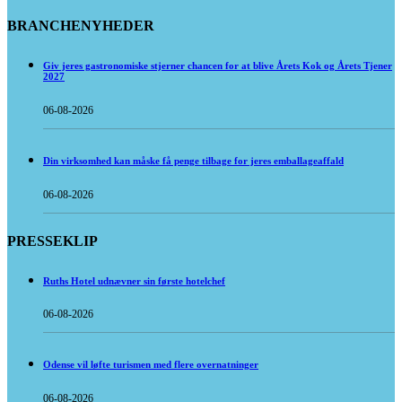
BRANCHENYHEDER
Giv jeres gastronomiske stjerner chancen for at blive Årets Kok og Årets Tjener
2027
06-08-2026
Din virksomhed kan måske få penge tilbage for jeres emballageaffald
06-08-2026
PRESSEKLIP
Ruths Hotel udnævner sin første hotelchef
06-08-2026
Odense vil løfte turismen med flere overnatninger
06-08-2026