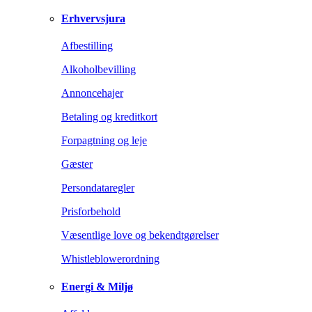
Erhvervsjura
Afbestilling
Alkoholbevilling
Annoncehajer
Betaling og kreditkort
Forpagtning og leje
Gæster
Persondataregler
Prisforbehold
Væsentlige love og bekendtgørelser
Whistleblowerordning
Energi & Miljø