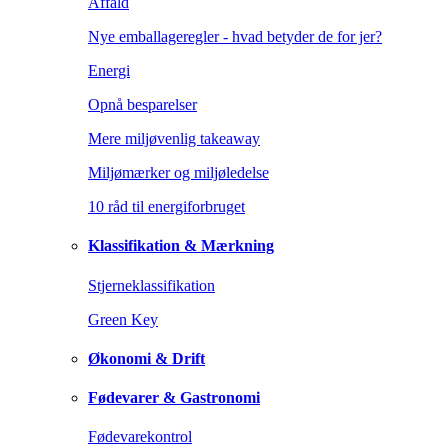
Affald
Nye emballageregler - hvad betyder de for jer?
Energi
Opnå besparelser
Mere miljøvenlig takeaway
Miljømærker og miljøledelse
10 råd til energiforbruget
Klassifikation & Mærkning
Stjerneklassifikation
Green Key
Økonomi & Drift
Fødevarer & Gastronomi
Fødevarekontrol