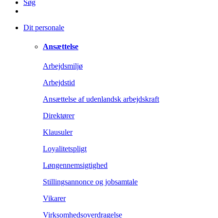
Søg
Dit personale
Ansættelse
Arbejdsmiljø
Arbejdstid
Ansættelse af udenlandsk arbejdskraft
Direktører
Klausuler
Loyalitetspligt
Løngennemsigtighed
Stillingsannonce og jobsamtale
Vikarer
Virksomhedsoverdragelse