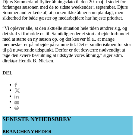
Djurs Sommerland flytter åbningsdato til den 20. maj. I stedet for
forlænges sæsonen med de to sidste weekender i september. Djurs
Sommerland er kede af, at parken ikke åbner som planlagt, men
sikkerhed for både gæster og medarbejdere har højeste prioritet.
”Vi oplever alle, at den aktuelle situation hele tiden ændrer sig, og
det skal vi forholde os til. Samtidig er der et stort arbejde forbundet
med at starte en ny sæson op, og det kræver bl.a., at mange
mennesker er på arbejde på samme tid. Det er smitterisikoen for stor
til på nuværende tidspunkt. Derfor er det desværre nødvendigt at
tage den svære beslutning at udskyde vores åbning,” siger adm.
direktør Henrik B. Nielsen.
DEL
SENESTE NYHEDSBREV
BRANCHENYHEDER