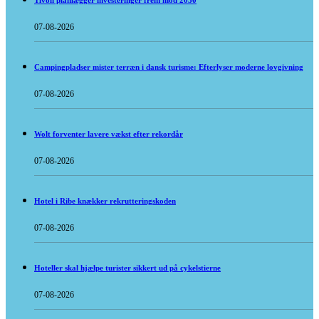
Tivoli planlægger investeringer frem mod 2030
07-08-2026
Campingpladser mister terræn i dansk turisme: Efterlyser moderne lovgivning
07-08-2026
Wolt forventer lavere vækst efter rekordår
07-08-2026
Hotel i Ribe knækker rekrutteringskoden
07-08-2026
Hoteller skal hjælpe turister sikkert ud på cykelstierne
07-08-2026