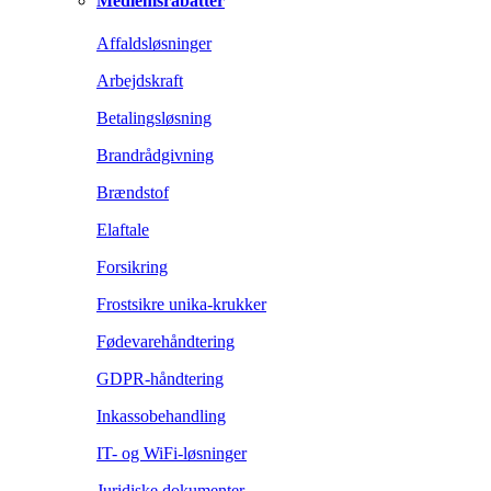
Medlemsrabatter
Affaldsløsninger
Arbejdskraft
Betalingsløsning
Brandrådgivning
Brændstof
Elaftale
Forsikring
Frostsikre unika-krukker
Fødevarehåndtering
GDPR-håndtering
Inkassobehandling
IT- og WiFi-løsninger
Juridiske dokumenter