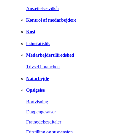
Ansættelsesvilkår
Kontrol af medarbejdere
Kost
Lønstatistik
Medarbejdertilfredshed
Trivsel i branchen
Natarbejde
Opsigelse
Bortvisning
Dagpengesatser
Fratrædelsesaftaler
Fritstilling og suspension