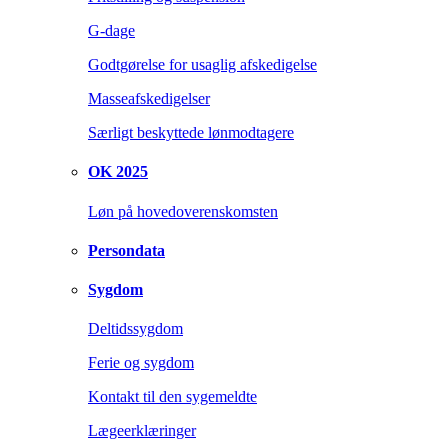
G-dage
Godtgørelse for usaglig afskedigelse
Masseafskedigelser
Særligt beskyttede lønmodtagere
OK 2025
Løn på hovedoverenskomsten
Persondata
Sygdom
Deltidssygdom
Ferie og sygdom
Kontakt til den sygemeldte
Lægeerklæringer