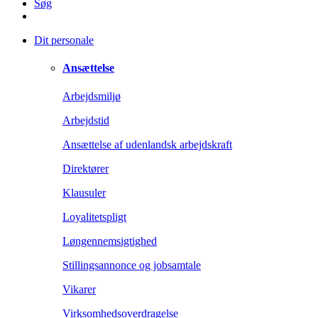
Søg
Dit personale
Ansættelse
Arbejdsmiljø
Arbejdstid
Ansættelse af udenlandsk arbejdskraft
Direktører
Klausuler
Loyalitetspligt
Løngennemsigtighed
Stillingsannonce og jobsamtale
Vikarer
Virksomhedsoverdragelse