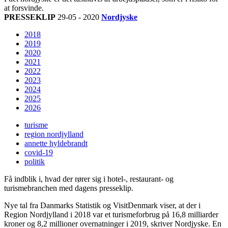
at forsvinde.
PRESSEKLIP
29-05 - 2020
Nordjyske
2018
2019
2020
2021
2022
2023
2024
2025
2026
turisme
region nordjylland
annette hyldebrandt
covid-19
politik
Få indblik i, hvad der rører sig i hotel-, restaurant- og
turismebranchen med dagens presseklip.
Nye tal fra Danmarks Statistik og VisitDenmark viser, at der i
Region Nordjylland i 2018 var et turismeforbrug på 16,8 milliarder
kroner og 8,2 millioner overnatninger i 2019, skriver Nordjyske. En