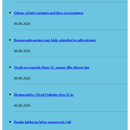
Odense vil løfte turismen med flere overnatninger
06-08-2026
Restaurantbranchen viser både robusthed og udfordringer
06-08-2026
Tivolis nye område åbner 15. august: Bliv klogere her
06-08-2026
Direktørskifte i Tivoli Friheden efter 25 år
06-08-2026
Danske lufthavne løfter passagertal i juli