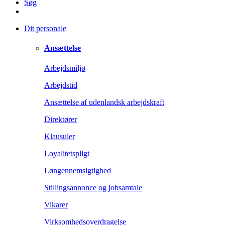
Søg
Dit personale
Ansættelse
Arbejdsmiljø
Arbejdstid
Ansættelse af udenlandsk arbejdskraft
Direktører
Klausuler
Loyalitetspligt
Løngennemsigtighed
Stillingsannonce og jobsamtale
Vikarer
Virksomhedsoverdragelse