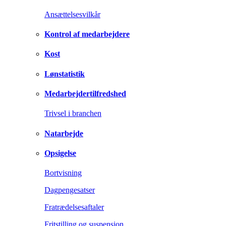
Ansættelsesvilkår
Kontrol af medarbejdere
Kost
Lønstatistik
Medarbejdertilfredshed
Trivsel i branchen
Natarbejde
Opsigelse
Bortvisning
Dagpengesatser
Fratrædelsesaftaler
Fritstilling og suspension