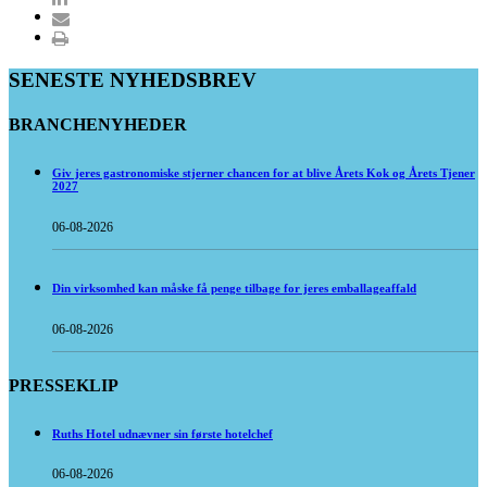
SENESTE NYHEDSBREV
BRANCHENYHEDER
Giv jeres gastronomiske stjerner chancen for at blive Årets Kok og Årets Tjener
2027
06-08-2026
Din virksomhed kan måske få penge tilbage for jeres emballageaffald
06-08-2026
PRESSEKLIP
Ruths Hotel udnævner sin første hotelchef
06-08-2026