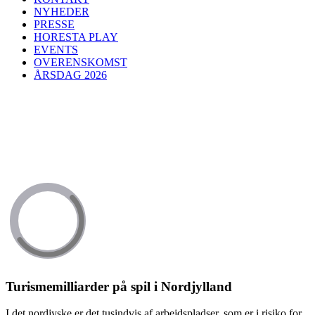
NYHEDER
PRESSE
HORESTA PLAY
EVENTS
OVERENSKOMST
ÅRSDAG 2026
Turismemilliarder på spil i Nordjylland
I det nordjyske er det tusindvis af arbejdspladser, som er i risiko for