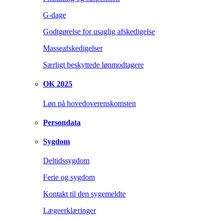
G-dage
Godtgørelse for usaglig afskedigelse
Masseafskedigelser
Særligt beskyttede lønmodtagere
OK 2025
Løn på hovedoverenskomsten
Persondata
Sygdom
Deltidssygdom
Ferie og sygdom
Kontakt til den sygemeldte
Lægeerklæringer