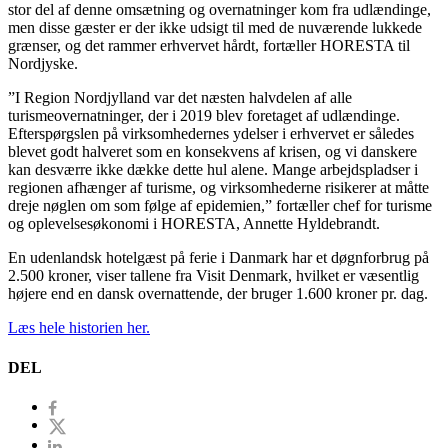
stor del af denne omsætning og overnatninger kom fra udlændinge,
men disse gæster er der ikke udsigt til med de nuværende lukkede
grænser, og det rammer erhvervet hårdt, fortæller HORESTA til
Nordjyske.
”I Region Nordjylland var det næsten halvdelen af alle
turismeovernatninger, der i 2019 blev foretaget af udlændinge.
Efterspørgslen på virksomhedernes ydelser i erhvervet er således
blevet godt halveret som en konsekvens af krisen, og vi danskere
kan desværre ikke dække dette hul alene. Mange arbejdspladser i
regionen afhænger af turisme, og virksomhederne risikerer at måtte
dreje nøglen om som følge af epidemien,” fortæller chef for turisme
og oplevelsesøkonomi i HORESTA, Annette Hyldebrandt.
En udenlandsk hotelgæst på ferie i Danmark har et døgnforbrug på
2.500 kroner, viser tallene fra Visit Denmark, hvilket er væsentlig
højere end en dansk overnattende, der bruger 1.600 kroner pr. dag.
Læs hele historien her.
DEL