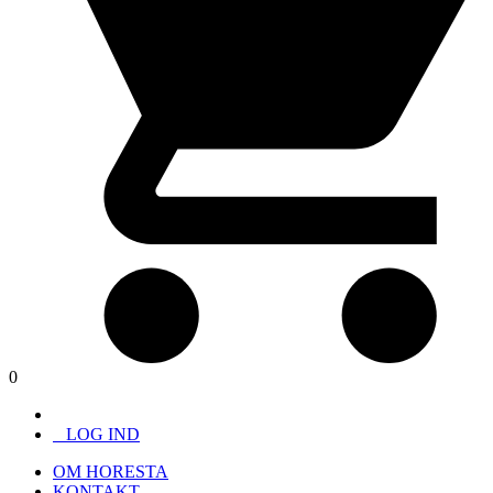
0
LOG IND
OM HORESTA
KONTAKT