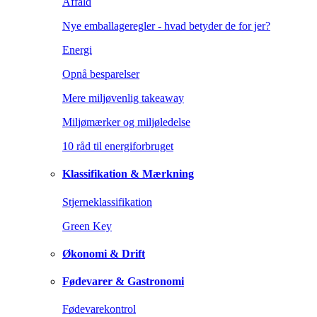
Affald
Nye emballageregler - hvad betyder de for jer?
Energi
Opnå besparelser
Mere miljøvenlig takeaway
Miljømærker og miljøledelse
10 råd til energiforbruget
Klassifikation & Mærkning
Stjerneklassifikation
Green Key
Økonomi & Drift
Fødevarer & Gastronomi
Fødevarekontrol