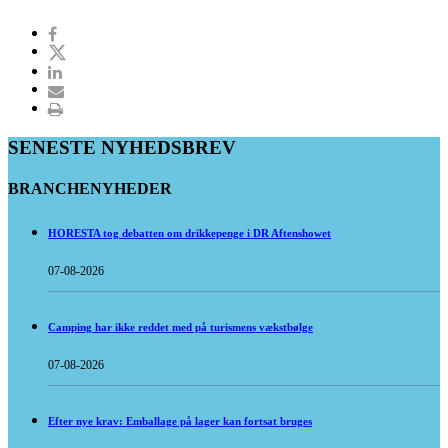
SENESTE NYHEDSBREV
BRANCHENYHEDER
HORESTA tog debatten om drikkepenge i DR Aftenshowet
07-08-2026
Camping har ikke reddet med på turismens vækstbølge
07-08-2026
Efter nye krav: Emballage på lager kan fortsat bruges