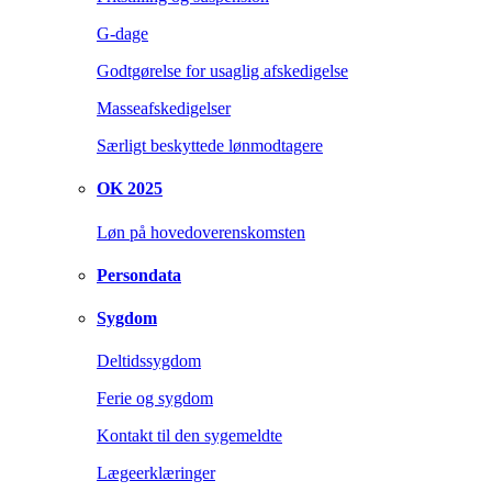
G-dage
Godtgørelse for usaglig afskedigelse
Masseafskedigelser
Særligt beskyttede lønmodtagere
OK 2025
Løn på hovedoverenskomsten
Persondata
Sygdom
Deltidssygdom
Ferie og sygdom
Kontakt til den sygemeldte
Lægeerklæringer