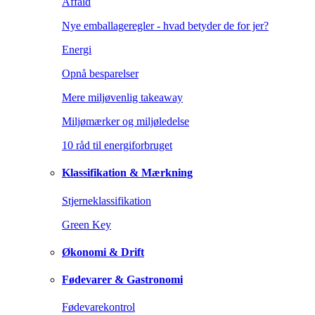
Affald
Nye emballageregler - hvad betyder de for jer?
Energi
Opnå besparelser
Mere miljøvenlig takeaway
Miljømærker og miljøledelse
10 råd til energiforbruget
Klassifikation & Mærkning
Stjerneklassifikation
Green Key
Økonomi & Drift
Fødevarer & Gastronomi
Fødevarekontrol