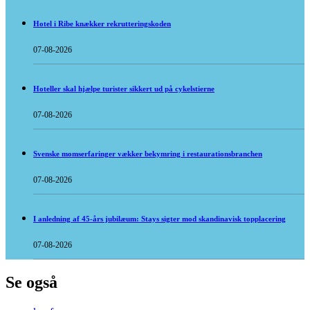
Hotel i Ribe knækker rekrutteringskoden
07-08-2026
Hoteller skal hjælpe turister sikkert ud på cykelstierne
07-08-2026
Svenske momserfaringer vækker bekymring i restaurationsbranchen
07-08-2026
I anledning af 45-års jubilæum: Stays sigter mod skandinavisk topplacering
07-08-2026
Se også