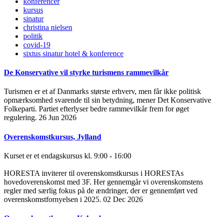
konferencer
kursus
sinatur
christina nielsen
politik
covid-19
sixtus sinatur hotel & konference
De Konservative vil styrke turismens rammevilkår
Turismen er et af Danmarks største erhverv, men får ikke politisk
opmærksomhed svarende til sin betydning, mener Det Konservative
Folkeparti. Partiet efterlyser bedre rammevilkår frem for øget
regulering.
26 Jun 2026
Overenskomstkursus, Jylland
Kurset er et endagskursus kl. 9:00 - 16:00
HORESTA inviterer til overenskomstkursus i HORESTAs
hovedoverenskomst med 3F. Her gennemgår vi overenskomstens
regler med særlig fokus på de ændringer, der er gennemført ved
overenskomstfornyelsen i 2025.
02 Dec 2026