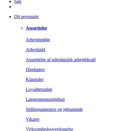
Søg
Dit personale
Ansættelse
Arbejdsmiljø
Arbejdstid
Ansættelse af udenlandsk arbejdskraft
Direktører
Klausuler
Loyalitetspligt
Løngennemsigtighed
Stillingsannonce og jobsamtale
Vikarer
Virksomhedsoverdragelse