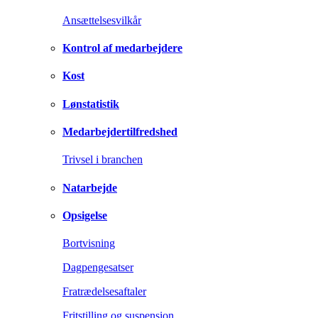
Ansættelsesvilkår
Kontrol af medarbejdere
Kost
Lønstatistik
Medarbejdertilfredshed
Trivsel i branchen
Natarbejde
Opsigelse
Bortvisning
Dagpengesatser
Fratrædelsesaftaler
Fritstilling og suspension