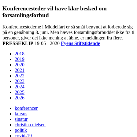
Konferencesteder vil have klar besked om
forsamlingsforbud
Konferencestederne i Middelfart er så småt begyndt at forberede sig
på en genåbning 8. juni. Men hæves forsamlingsforbuddet ikke fra ti
personer, giver det ikke mening at åbne, er meldingen fra flere.
PRESSEKLIP
19-05 - 2020
Fyens Stiftstidende
2018
2019
2020
2021
2022
2023
2024
2025
2026
konferencer
kursus
sinatur
christina nielsen
politik
covid-19