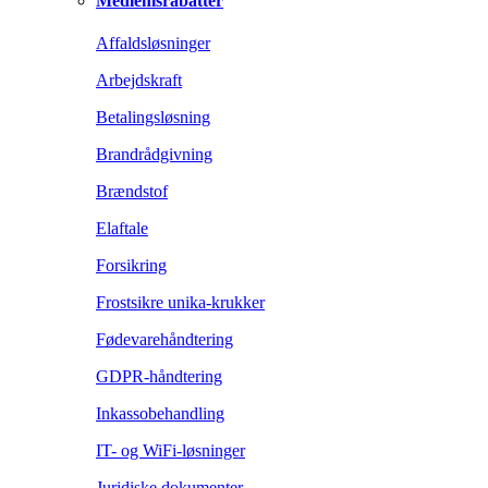
Medlemsrabatter
Affaldsløsninger
Arbejdskraft
Betalingsløsning
Brandrådgivning
Brændstof
Elaftale
Forsikring
Frostsikre unika-krukker
Fødevarehåndtering
GDPR-håndtering
Inkassobehandling
IT- og WiFi-løsninger
Juridiske dokumenter