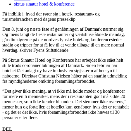
sixtus sinatur hotel & konference
Få indblik i, hvad der rører sig i hotel-, restaurant- og
turismebranchen med dagens presseklip.
Den 8. juni og næste fase af genåbningen af Danmark nærmer sig.
Og mens langt de fleste restauranter og værtshuse åbnede mandag,
går direktørerne på de nordvestfynske hotel- og konferencesteder
stadig og tripper for at få lov til at vende tilbage til en mere normal
hverdag, skriver Fyens Stiftstidende.
På Sixtus Sinatur Hotel og Konference har arbejdet ikke stået helt
stille trods coronanedlukningen af Danmark. Siden februar har
hotellet fået anlagt ny have inklusiv en støjskærm af hensyn til
naboerne. Direktør Christina Nielsen håber på en snarlig udmelding
fra myndighederne omkring forsamlingsforbuddet.
”Det giver ikke mening, at vi ikke må holde møder og konferencer
for mere en ti mennesker, mens der i restauranten godt må sidde 20
mennesker, som ikke kender hinanden. Det stemmer ikke overens,”
mener hun og fortæller, at hotellet kun genåbner, hvis det er rentabelt
- og det er det ikke, hvis forsamlingsforbuddet ikke hæves til 30
personer eller flere.
DEL