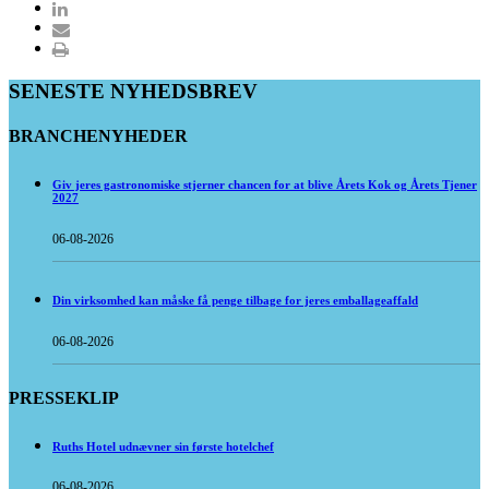
SENESTE NYHEDSBREV
BRANCHENYHEDER
Giv jeres gastronomiske stjerner chancen for at blive Årets Kok og Årets Tjener
2027
06-08-2026
Din virksomhed kan måske få penge tilbage for jeres emballageaffald
06-08-2026
PRESSEKLIP
Ruths Hotel udnævner sin første hotelchef
06-08-2026