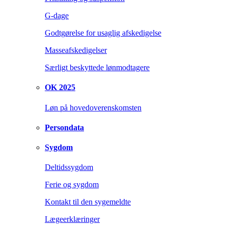
G-dage
Godtgørelse for usaglig afskedigelse
Masseafskedigelser
Særligt beskyttede lønmodtagere
OK 2025
Løn på hovedoverenskomsten
Persondata
Sygdom
Deltidssygdom
Ferie og sygdom
Kontakt til den sygemeldte
Lægeerklæringer