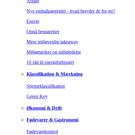
Affald
Nye emballageregler - hvad betyder de for jer?
Energi
Opnå besparelser
Mere miljøvenlig takeaway
Miljømærker og miljøledelse
10 råd til energiforbruget
Klassifikation & Mærkning
Stjerneklassifikation
Green Key
Økonomi & Drift
Fødevarer & Gastronomi
Fødevarekontrol