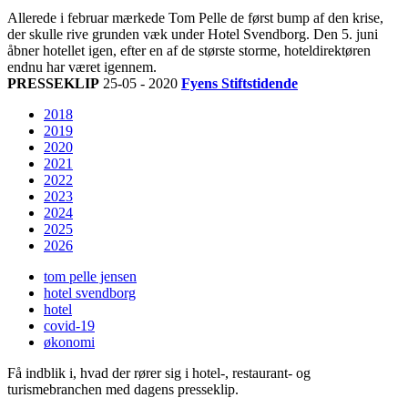
Allerede i februar mærkede Tom Pelle de først bump af den krise,
der skulle rive grunden væk under Hotel Svendborg. Den 5. juni
åbner hotellet igen, efter en af de største storme, hoteldirektøren
endnu har været igennem.
PRESSEKLIP
25-05 - 2020
Fyens Stiftstidende
2018
2019
2020
2021
2022
2023
2024
2025
2026
tom pelle jensen
hotel svendborg
hotel
covid-19
økonomi
Få indblik i, hvad der rører sig i hotel-, restaurant- og
turismebranchen med dagens presseklip.