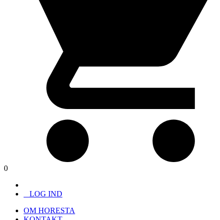
0
LOG IND
OM HORESTA
KONTAKT