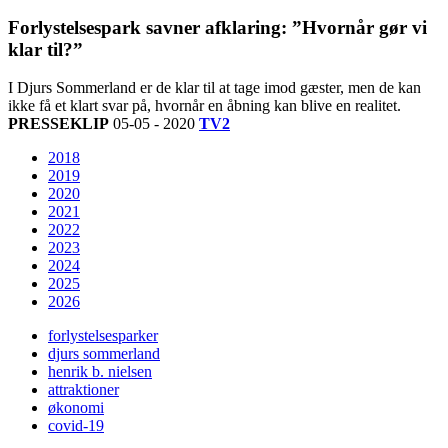
Forlystelsespark savner afklaring: ”Hvornår gør vi
klar til?”
I Djurs Sommerland er de klar til at tage imod gæster, men de kan
ikke få et klart svar på, hvornår en åbning kan blive en realitet.
PRESSEKLIP
05-05 - 2020
TV2
2018
2019
2020
2021
2022
2023
2024
2025
2026
forlystelsesparker
djurs sommerland
henrik b. nielsen
attraktioner
økonomi
covid-19