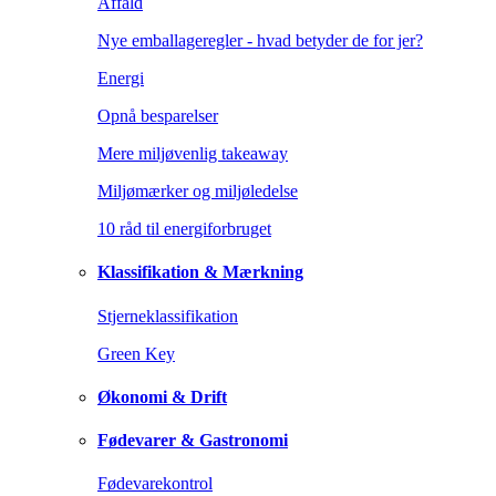
Affald
Nye emballageregler - hvad betyder de for jer?
Energi
Opnå besparelser
Mere miljøvenlig takeaway
Miljømærker og miljøledelse
10 råd til energiforbruget
Klassifikation & Mærkning
Stjerneklassifikation
Green Key
Økonomi & Drift
Fødevarer & Gastronomi
Fødevarekontrol