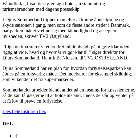
Få indblik i, hvad der rører sig i hotel-, restaurant- og
turismebranchen med dagens presseklip.
I Djurs Sommerland tripper man efter at kunne åbne dørene og
skyde sæsonen i gang, men som de fleste andre steder i Danmark,
har parken måttet væbne sig med tålmodighed og acceptere
uvisheden, skriver TV2 Østjylland.
”Lige nu investerer vi et tocifret millionbeløb på at gøre klar uden
rigtig at vide, hvad og hvornår vi gør klar til,” siger direktør for
Djurs Sommerland, Henrik B. Nielsen, til TV2 ØSTJYLLAND.
Djurs Sommerland har en plan for, hvordan forlystelsesparken kan
åbnes på en forsvarlig måde. Det indebærer for eksempel skiltning,
som vi kender det fra supermarkeder.
Sommerlandet arbejder blandt andet på en løsning for køsystemerne,
så de kan få gæsterne til at holde afstand, imens de står og venter på
at få lov til prøve en forlystelse.
Læs hele historien her.
DEL