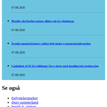
07-08-2026
Hoteller skal hjælpe turister sikkert ud på cykelstierne
07-08-2026
Svenske momserfaringer vækker bekymring i restaurationsbranchen
07-08-2026
I anledning af 45-års jubilæum: Stays sigter mod skandinavisk topplacering
07-08-2026
Se også
forlystelsesparker
djurs sommerland
henrik b. nielsen