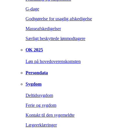
G-dage
Godtgørelse for usaglig afskedigelse
Masseafskedigelser
Særligt beskyttede lønmodtagere
OK 2025
Løn på hovedoverenskomsten
Persondata
Sygdom
Deltidssygdom
Ferie og sygdom
Kontakt til den sygemeldte
Lægeerklæringer