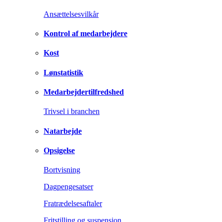
Ansættelsesvilkår
Kontrol af medarbejdere
Kost
Lønstatistik
Medarbejdertilfredshed
Trivsel i branchen
Natarbejde
Opsigelse
Bortvisning
Dagpengesatser
Fratrædelsesaftaler
Fritstilling og suspension