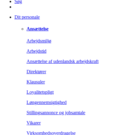
Søg
Dit personale
Ansættelse
Arbejdsmiljø
Arbejdstid
Ansættelse af udenlandsk arbejdskraft
Direktører
Klausuler
Loyalitetspligt
Løngennemsigtighed
Stillingsannonce og jobsamtale
Vikarer
Virksomhedsoverdragelse