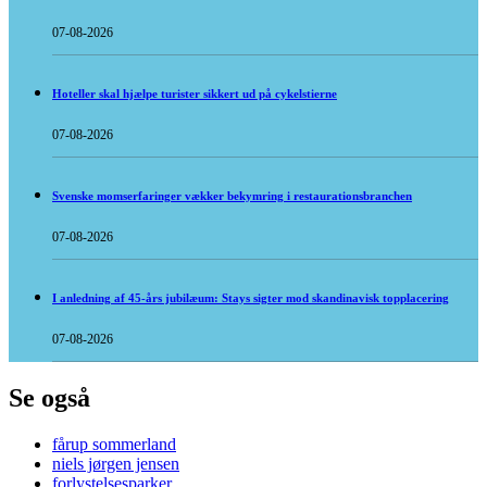
07-08-2026
Hoteller skal hjælpe turister sikkert ud på cykelstierne
07-08-2026
Svenske momserfaringer vækker bekymring i restaurationsbranchen
07-08-2026
I anledning af 45-års jubilæum: Stays sigter mod skandinavisk topplacering
07-08-2026
Se også
fårup sommerland
niels jørgen jensen
forlystelsesparker