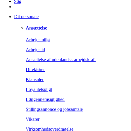
Søg
Dit personale
Ansættelse
Arbejdsmiljø
Arbejdstid
Ansættelse af udenlandsk arbejdskraft
Direktører
Klausuler
Loyalitetspligt
Løngennemsigtighed
Stillingsannonce og jobsamtale
Vikarer
Virksomhedsoverdragelse