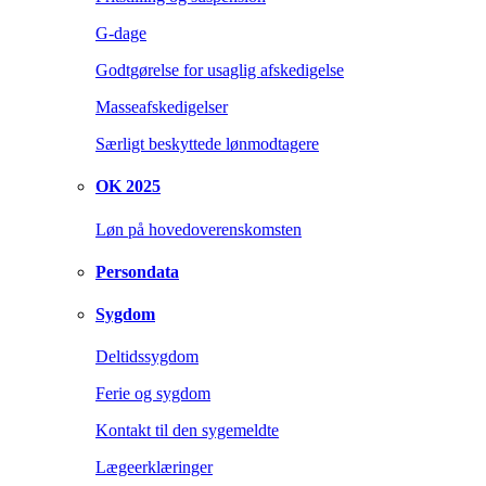
G-dage
Godtgørelse for usaglig afskedigelse
Masseafskedigelser
Særligt beskyttede lønmodtagere
OK 2025
Løn på hovedoverenskomsten
Persondata
Sygdom
Deltidssygdom
Ferie og sygdom
Kontakt til den sygemeldte
Lægeerklæringer