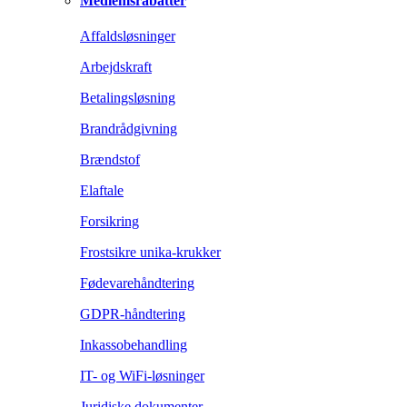
Medlemsrabatter
Affaldsløsninger
Arbejdskraft
Betalingsløsning
Brandrådgivning
Brændstof
Elaftale
Forsikring
Frostsikre unika-krukker
Fødevarehåndtering
GDPR-håndtering
Inkassobehandling
IT- og WiFi-løsninger
Juridiske dokumenter