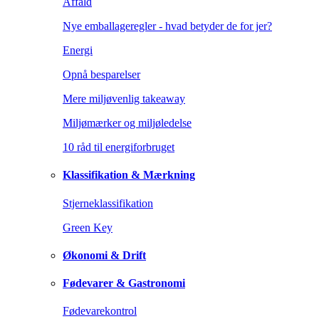
Affald
Nye emballageregler - hvad betyder de for jer?
Energi
Opnå besparelser
Mere miljøvenlig takeaway
Miljømærker og miljøledelse
10 råd til energiforbruget
Klassifikation & Mærkning
Stjerneklassifikation
Green Key
Økonomi & Drift
Fødevarer & Gastronomi
Fødevarekontrol