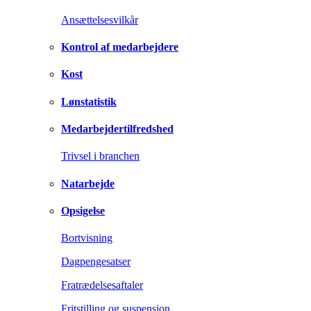
Ansættelsesvilkår
Kontrol af medarbejdere
Kost
Lønstatistik
Medarbejdertilfredshed
Trivsel i branchen
Natarbejde
Opsigelse
Bortvisning
Dagpengesatser
Fratrædelsesaftaler
Fritstilling og suspension