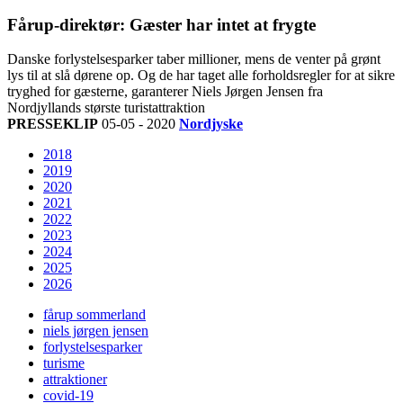
Fårup-direktør: Gæster har intet at frygte
Danske forlystelsesparker taber millioner, mens de venter på grønt
lys til at slå dørene op. Og de har taget alle forholdsregler for at sikre
tryghed for gæsterne, garanterer Niels Jørgen Jensen fra
Nordjyllands største turistattraktion
PRESSEKLIP
05-05 - 2020
Nordjyske
2018
2019
2020
2021
2022
2023
2024
2025
2026
fårup sommerland
niels jørgen jensen
forlystelsesparker
turisme
attraktioner
covid-19