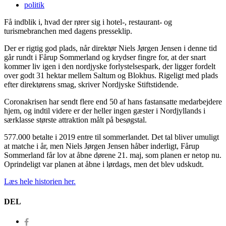
politik
Få indblik i, hvad der rører sig i hotel-, restaurant- og
turismebranchen med dagens presseklip.
Der er rigtig god plads, når direktør Niels Jørgen Jensen i denne tid
går rundt i Fårup Sommerland og krydser fingre for, at der snart
kommer liv igen i den nordjyske forlystelsespark, der ligger fordelt
over godt 31 hektar mellem Saltum og Blokhus. Rigeligt med plads
efter direktørens smag, skriver Nordjyske Stiftstidende.
Coronakrisen har sendt flere end 50 af hans fastansatte medarbejdere
hjem, og indtil videre er der heller ingen gæster i Nordjyllands i
særklasse største attraktion målt på besøgstal.
577.000 betalte i 2019 entre til sommerlandet. Det tal bliver umuligt
at matche i år, men Niels Jørgen Jensen håber inderligt, Fårup
Sommerland får lov at åbne dørene 21. maj, som planen er netop nu.
Oprindeligt var planen at åbne i lørdags, men det blev udskudt.
Læs hele historien her.
DEL