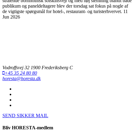
strålende bornholmsk solskinsvejr og med høj stemning blandt både
publikum og paneldeltagere blev der torsdag sat fokus på nogle af
de vigtigste spørgsmål for hotel-, restaurant- og turisterhvervet.
11
Jun 2026
Vodroffsvej 32 1900 Frederiksberg C
+45 35 24 80 80
horesta@horesta.dk
SEND SIKKER MAIL
Bliv HORESTA-medlem