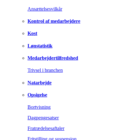
Ansættelsesvilkår
Kontrol af medarbejdere
Kost
Lønstatistik
Medarbejdertilfredshed
Trivsel i branchen
Natarbejde
Opsigelse
Bortvisning
Dagpengesatser
Fratrædelsesaftaler
Fritstilling og suspension