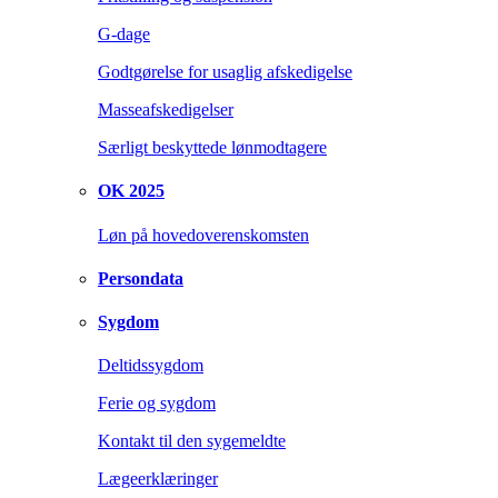
G-dage
Godtgørelse for usaglig afskedigelse
Masseafskedigelser
Særligt beskyttede lønmodtagere
OK 2025
Løn på hovedoverenskomsten
Persondata
Sygdom
Deltidssygdom
Ferie og sygdom
Kontakt til den sygemeldte
Lægeerklæringer