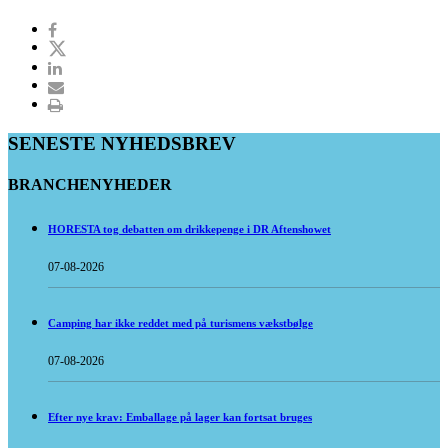
SENESTE NYHEDSBREV
BRANCHENYHEDER
HORESTA tog debatten om drikkepenge i DR Aftenshowet
07-08-2026
Camping har ikke reddet med på turismens vækstbølge
07-08-2026
Efter nye krav: Emballage på lager kan fortsat bruges