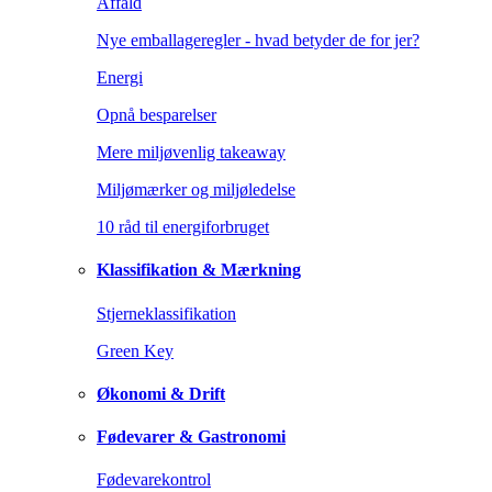
Affald
Nye emballageregler - hvad betyder de for jer?
Energi
Opnå besparelser
Mere miljøvenlig takeaway
Miljømærker og miljøledelse
10 råd til energiforbruget
Klassifikation & Mærkning
Stjerneklassifikation
Green Key
Økonomi & Drift
Fødevarer & Gastronomi
Fødevarekontrol