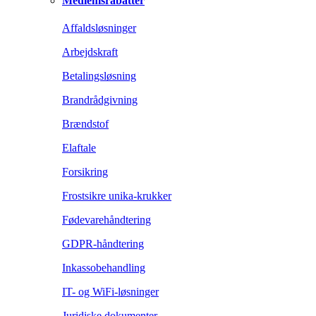
Medlemsrabatter
Affaldsløsninger
Arbejdskraft
Betalingsløsning
Brandrådgivning
Brændstof
Elaftale
Forsikring
Frostsikre unika-krukker
Fødevarehåndtering
GDPR-håndtering
Inkassobehandling
IT- og WiFi-løsninger
Juridiske dokumenter