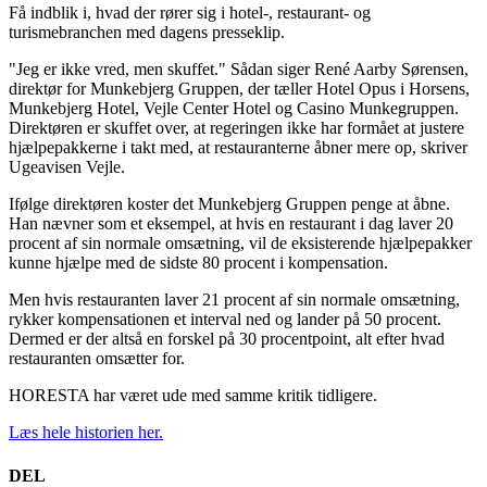
Få indblik i, hvad der rører sig i hotel-, restaurant- og
turismebranchen med dagens presseklip.
"Jeg er ikke vred, men skuffet." Sådan siger René Aarby Sørensen,
direktør for Munkebjerg Gruppen, der tæller Hotel Opus i Horsens,
Munkebjerg Hotel, Vejle Center Hotel og Casino Munkegruppen.
Direktøren er skuffet over, at regeringen ikke har formået at justere
hjælpepakkerne i takt med, at restauranterne åbner mere op, skriver
Ugeavisen Vejle.
Ifølge direktøren koster det Munkebjerg Gruppen penge at åbne.
Han nævner som et eksempel, at hvis en restaurant i dag laver 20
procent af sin normale omsætning, vil de eksisterende hjælpepakker
kunne hjælpe med de sidste 80 procent i kompensation.
Men hvis restauranten laver 21 procent af sin normale omsætning,
rykker kompensationen et interval ned og lander på 50 procent.
Dermed er der altså en forskel på 30 procentpoint, alt efter hvad
restauranten omsætter for.
HORESTA har været ude med samme kritik tidligere.
Læs hele historien her.
DEL