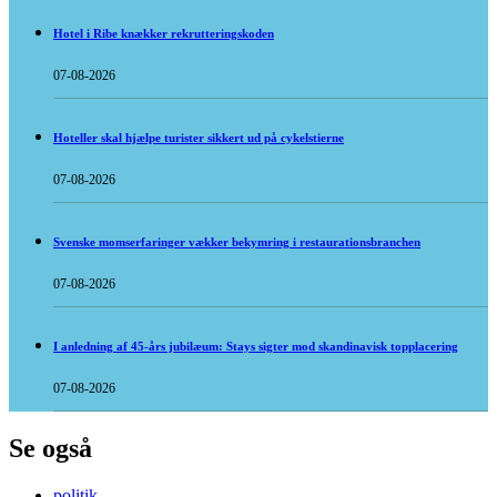
Hotel i Ribe knækker rekrutteringskoden
07-08-2026
Hoteller skal hjælpe turister sikkert ud på cykelstierne
07-08-2026
Svenske momserfaringer vækker bekymring i restaurationsbranchen
07-08-2026
I anledning af 45-års jubilæum: Stays sigter mod skandinavisk topplacering
07-08-2026
Se også
politik