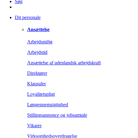
Søg
Dit personale
Ansættelse
Arbejdsmiljø
Arbejdstid
Ansættelse af udenlandsk arbejdskraft
Direktører
Klausuler
Loyalitetspligt
Løngennemsigtighed
Stillingsannonce og jobsamtale
Vikarer
Virksomhedsoverdragelse