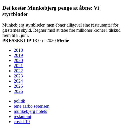
Det koster Munkebjerg penge at åbne: Vi
styrtbløder
Munkebjerg styrtbløder, men åbner alligevel sine restauranter for
gæsternes skyld. Regner med at tabe fire millioner kroner i tilskud
frem til 8. juni.
PRESSEKLIP
18-05 - 2020
Medie
2018
2019
2020
2021
2022
2023
2024
2025
2026
politik
rene aarbo sørensen
munkebjerg hotels
restaurant
covid-19