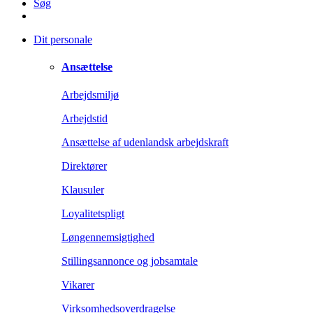
Søg
Dit personale
Ansættelse
Arbejdsmiljø
Arbejdstid
Ansættelse af udenlandsk arbejdskraft
Direktører
Klausuler
Loyalitetspligt
Løngennemsigtighed
Stillingsannonce og jobsamtale
Vikarer
Virksomhedsoverdragelse