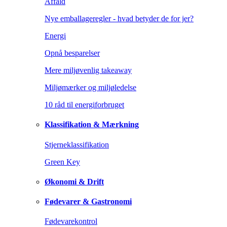
Affald
Nye emballageregler - hvad betyder de for jer?
Energi
Opnå besparelser
Mere miljøvenlig takeaway
Miljømærker og miljøledelse
10 råd til energiforbruget
Klassifikation & Mærkning
Stjerneklassifikation
Green Key
Økonomi & Drift
Fødevarer & Gastronomi
Fødevarekontrol