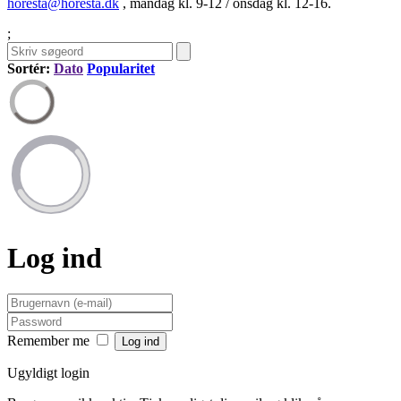
horesta@horesta.dk
, mandag kl. 9-12 / onsdag kl. 12-16.
;
Sortér:
Dato
Popularitet
Log ind
Remember me
Ugyldigt login