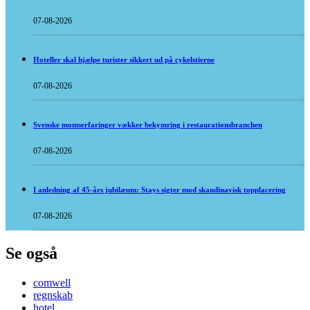
07-08-2026
Hoteller skal hjælpe turister sikkert ud på cykelstierne
07-08-2026
Svenske momserfaringer vækker bekymring i restaurationsbranchen
07-08-2026
I anledning af 45-års jubilæum: Stays sigter mod skandinavisk topplacering
07-08-2026
Se også
comwell
regnskab
hotel