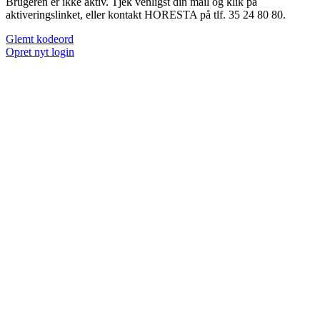
Brugeren er ikke aktiv. Tjek venligst din mail og klik på
aktiveringslinket, eller kontakt HORESTA på tlf. 35 24 80 80.
Glemt kodeord
Opret nyt login