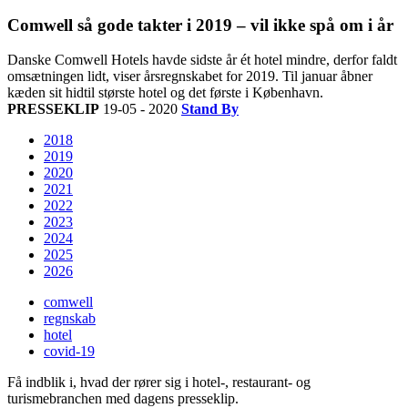
Comwell så gode takter i 2019 – vil ikke spå om i år
Danske Comwell Hotels havde sidste år ét hotel mindre, derfor faldt
omsætningen lidt, viser årsregnskabet for 2019. Til januar åbner
kæden sit hidtil største hotel og det første i København.
PRESSEKLIP
19-05 - 2020
Stand By
2018
2019
2020
2021
2022
2023
2024
2025
2026
comwell
regnskab
hotel
covid-19
Få indblik i, hvad der rører sig i hotel-, restaurant- og
turismebranchen med dagens presseklip.