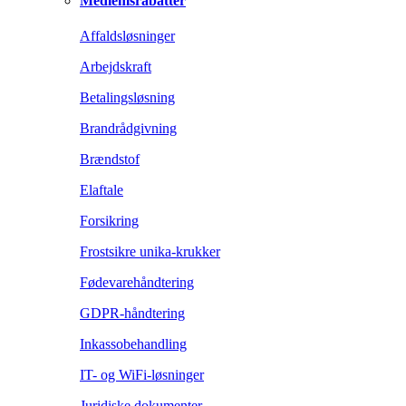
Medlemsrabatter
Affaldsløsninger
Arbejdskraft
Betalingsløsning
Brandrådgivning
Brændstof
Elaftale
Forsikring
Frostsikre unika-krukker
Fødevarehåndtering
GDPR-håndtering
Inkassobehandling
IT- og WiFi-løsninger
Juridiske dokumenter