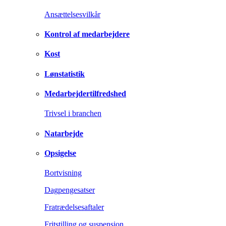
Ansættelsesvilkår
Kontrol af medarbejdere
Kost
Lønstatistik
Medarbejdertilfredshed
Trivsel i branchen
Natarbejde
Opsigelse
Bortvisning
Dagpengesatser
Fratrædelsesaftaler
Fritstilling og suspension