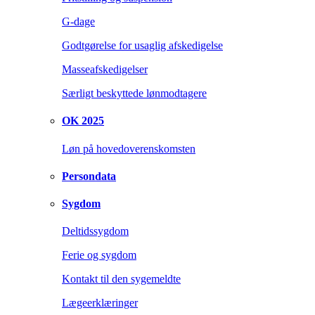
G-dage
Godtgørelse for usaglig afskedigelse
Masseafskedigelser
Særligt beskyttede lønmodtagere
OK 2025
Løn på hovedoverenskomsten
Persondata
Sygdom
Deltidssygdom
Ferie og sygdom
Kontakt til den sygemeldte
Lægeerklæringer