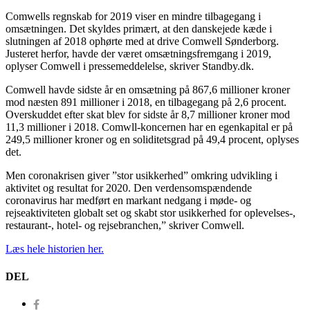
Comwells regnskab for 2019 viser en mindre tilbagegang i
omsætningen. Det skyldes primært, at den danskejede kæde i
slutningen af 2018 ophørte med at drive Comwell Sønderborg.
Justeret herfor, havde der været omsætningsfremgang i 2019,
oplyser Comwell i pressemeddelelse, skriver Standby.dk.
Comwell havde sidste år en omsætning på 867,6 millioner kroner
mod næsten 891 millioner i 2018, en tilbagegang på 2,6 procent.
Overskuddet efter skat blev for sidste år 8,7 millioner kroner mod
11,3 millioner i 2018. Comwll-koncernen har en egenkapital er på
249,5 millioner kroner og en soliditetsgrad på 49,4 procent, oplyses
det.
Men coronakrisen giver ”stor usikkerhed” omkring udvikling i
aktivitet og resultat for 2020. Den verdensomspændende
coronavirus har medført en markant nedgang i møde- og
rejseaktiviteten globalt set og skabt stor usikkerhed for oplevelses-,
restaurant-, hotel- og rejsebranchen,” skriver Comwell.
Læs hele historien her.
DEL