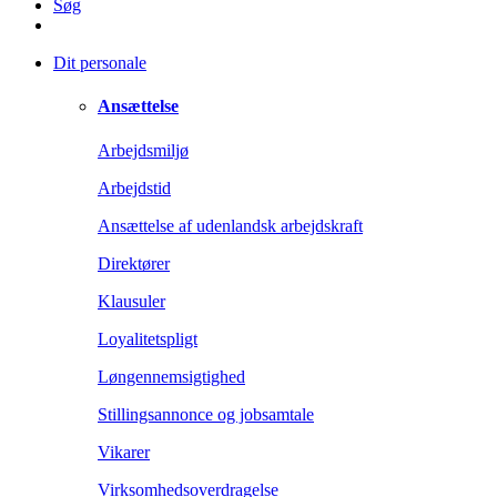
Søg
Dit personale
Ansættelse
Arbejdsmiljø
Arbejdstid
Ansættelse af udenlandsk arbejdskraft
Direktører
Klausuler
Loyalitetspligt
Løngennemsigtighed
Stillingsannonce og jobsamtale
Vikarer
Virksomhedsoverdragelse