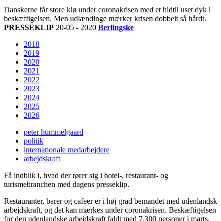
Danskerne får store klø under coronakrisen med et hidtil uset dyk i
beskæftigelsen. Men udlændinge mærker krisen dobbelt så hårdt.
PRESSEKLIP
20-05 - 2020
Berlingske
2018
2019
2020
2021
2022
2023
2024
2025
2026
peter hummelgaard
politik
internationale medarbejdere
arbejdskraft
Få indblik i, hvad der rører sig i hotel-, restaurant- og
turismebranchen med dagens presseklip.
Restauranter, barer og cafeer er i høj grad bemandet med udenlandsk
arbejdskraft, og det kan mærkes under coronakrisen. Beskæftigelsen
for den udenlandske arbejdskraft faldt med 7.300 personer i marts,