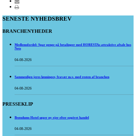
SENESTE NYHEDSBREV
BRANCHENYHEDER
Medlemsfordel: Spar penge på betalinger med HORESTAs attraktive aftale hos
Nets
04-08-2026
Sammenlign jeres lønninger, fravær m.v. med resten af branchen
04-08-2026
PRESSEKLIP
Brøndums Hotel søger ny ejer efter opgivet handel
04-08-2026