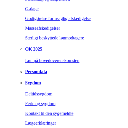
G-dage
Godtgørelse for usaglig afskedigelse
Masseafskedigelser
Særligt beskyttede lønmodtagere
OK 2025
Løn på hovedoverenskomsten
Persondata
Sygdom
Deltidssygdom
Ferie og sygdom
Kontakt til den sygemeldte
Lægeerklæringer