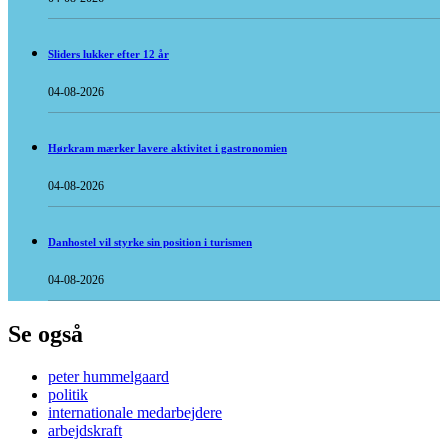
Sliders lukker efter 12 år
04-08-2026
Hørkram mærker lavere aktivitet i gastronomien
04-08-2026
Danhostel vil styrke sin position i turismen
04-08-2026
Se også
peter hummelgaard
politik
internationale medarbejdere
arbejdskraft