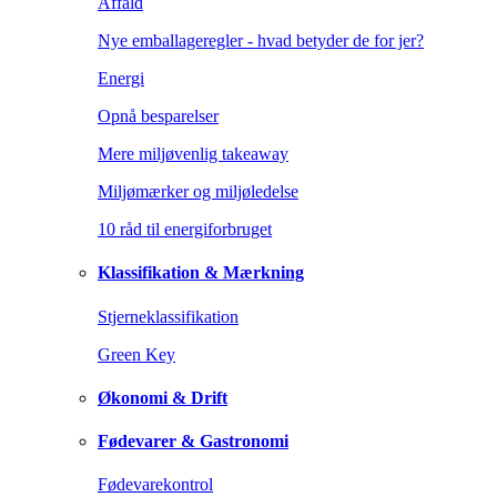
Affald
Nye emballageregler - hvad betyder de for jer?
Energi
Opnå besparelser
Mere miljøvenlig takeaway
Miljømærker og miljøledelse
10 råd til energiforbruget
Klassifikation & Mærkning
Stjerneklassifikation
Green Key
Økonomi & Drift
Fødevarer & Gastronomi
Fødevarekontrol