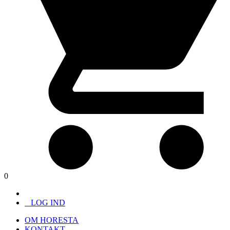
0
LOG IND
OM HORESTA
KONTAKT