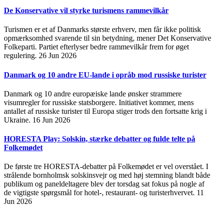
De Konservative vil styrke turismens rammevilkår
Turismen er et af Danmarks største erhverv, men får ikke politisk
opmærksomhed svarende til sin betydning, mener Det Konservative
Folkeparti. Partiet efterlyser bedre rammevilkår frem for øget
regulering.
26 Jun 2026
Danmark og 10 andre EU-lande i opråb mod russiske turister
Danmark og 10 andre europæiske lande ønsker strammere
visumregler for russiske statsborgere. Initiativet kommer, mens
antallet af russiske turister til Europa stiger trods den fortsatte krig i
Ukraine.
16 Jun 2026
HORESTA Play: Solskin, stærke debatter og fulde telte på
Folkemødet
De første tre HORESTA-debatter på Folkemødet er vel overstået. I
strålende bornholmsk solskinsvejr og med høj stemning blandt både
publikum og paneldeltagere blev der torsdag sat fokus på nogle af
de vigtigste spørgsmål for hotel-, restaurant- og turisterhvervet.
11
Jun 2026