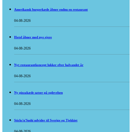
Amerikansk burgerkæde åbner endnu en restaurant
04-08-2026
Hotel åbner med nye ejere
04-08-2026
Nyt restaurantkoncept lukker efter halvandet år
04-08-2026
Ny pizzakæde satser på oplevelsen
04-08-2026
Sticks'n'Sushi udvider til Sverige og Tjekkiet
04-08-2026