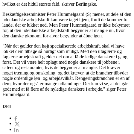
hvilket er det hidtil største fald, skriver Berlingske.
Beskæftigelsesminister Peter Hummelgaard (S) mener, at dele af den
udenlandske arbejdskraft kan være taget hjem, fordi de kommer fra
lande, der er lukket ned. Men Peter Hummelgaard er ikke bekymret
for, at den udenlandske arbejdskraft begynder at mangle nu, hvor
den danske økonomi for alvor begynder at åbne igen.
"Når det gælder den højt specialiserede arbejdskraft, skal vi have
lokket dem tilbage så hurtigt som muligt. Med den ufaglærte og
faglærte arbejdskraft gælder det om at få de ledige danskere i gang
først. Det vil være helt oplagt med nogle danskere til jobbene i
cafeer og restauranter, hvis de begynder at mangle. Det kræver
noget træning og omskoling, og det kræver, at de brancher tilbyder
nogle ordentlige løn- og arbejdsvilkår. Rengøringsbranchen er en af
dem, hvor der også er mange udlændinge. Der kan vi se, at det går
godt med at få flere af de nyledige danskere i arbejde," siger Peter
Hummelgaard.
DEL