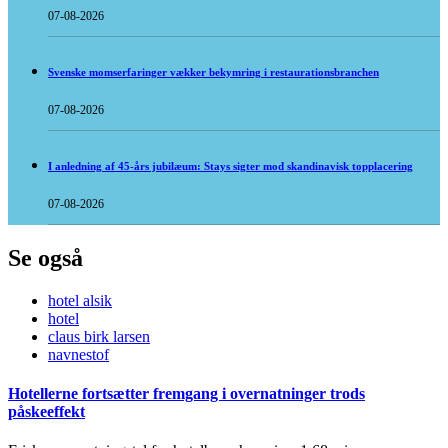
07-08-2026
Svenske momserfaringer vækker bekymring i restaurationsbranchen
07-08-2026
I anledning af 45-års jubilæum: Stays sigter mod skandinavisk topplacering
07-08-2026
Se også
hotel alsik
hotel
claus birk larsen
navnestof
Hotellerne fortsætter fremgang i overnatninger trods
påskeeffekt