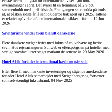
Friske overnatningstal for hotelbranchen viser 1,68 mio.
overnatninger i april. Det svarer til en fremgang på 2,9 pct.
sammenholdt med april sidste år. Fremgangen sker endda på trods
af, at påsken sidste år lå sent og derfor trak april op i 2025. Tallene
er relativt upåvirket af den internationale usikker – for nu.
12 Jun
2026
Søvnturisme vinder frem blandt danskerne
Flere danskere vælger ferier med fokus på ro, velvære og bedre
søvn. Hos rejsearrangøren Sunweb er efterspørgslen på hoteller med
særlige søvnfaciliteter steget markant de seneste år.
29 May 2026
Hotel Alsik forlader international kæde og går solo
Efter flere år med markante investeringer og stigende anerkendelse
forlader Hotel Alsik samarbejdet med Steigenberger og fortsætter
som selvstændigt luksusbrand.
04 Nov 2025