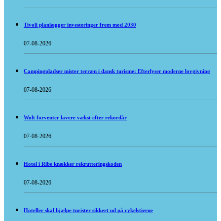
Tivoli planlægger investeringer frem mod 2030
07-08-2026
Campingpladser mister terræn i dansk turisme: Efterlyser moderne lovgivning
07-08-2026
Wolt forventer lavere vækst efter rekordår
07-08-2026
Hotel i Ribe knækker rekrutteringskoden
07-08-2026
Hoteller skal hjælpe turister sikkert ud på cykelstierne