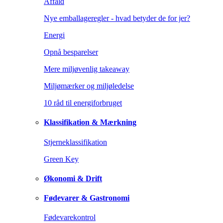
Affald
Nye emballageregler - hvad betyder de for jer?
Energi
Opnå besparelser
Mere miljøvenlig takeaway
Miljømærker og miljøledelse
10 råd til energiforbruget
Klassifikation & Mærkning
Stjerneklassifikation
Green Key
Økonomi & Drift
Fødevarer & Gastronomi
Fødevarekontrol