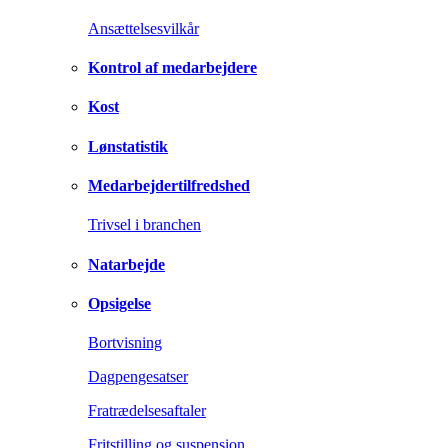
Ansættelsesvilkår
Kontrol af medarbejdere
Kost
Lønstatistik
Medarbejdertilfredshed
Trivsel i branchen
Natarbejde
Opsigelse
Bortvisning
Dagpengesatser
Fratrædelsesaftaler
Fritstilling og suspension