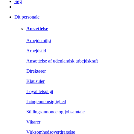
Søg
Dit personale
Ansættelse
Arbejdsmiljø
Arbejdstid
Ansættelse af udenlandsk arbejdskraft
Direktører
Klausuler
Loyalitetspligt
Løngennemsigtighed
Stillingsannonce og jobsamtale
Vikarer
Virksomhedsoverdragelse