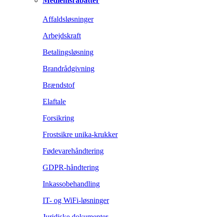
Medlemsrabatter
Affaldsløsninger
Arbejdskraft
Betalingsløsning
Brandrådgivning
Brændstof
Elaftale
Forsikring
Frostsikre unika-krukker
Fødevarehåndtering
GDPR-håndtering
Inkassobehandling
IT- og WiFi-løsninger
Juridiske dokumenter