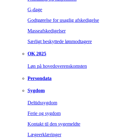
G-dage
Godtgørelse for usaglig afskedigelse
Masseafskedigelser
Særligt beskyttede lønmodtagere
OK 2025
Løn på hovedoverenskomsten
Persondata
Sygdom
Deltidssygdom
Ferie og sygdom
Kontakt til den sygemeldte
Lægeerklæringer