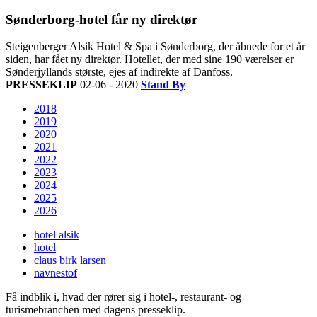
Sønderborg-hotel får ny direktør
Steigenberger Alsik Hotel & Spa i Sønderborg, der åbnede for et år
siden, har fået ny direktør. Hotellet, der med sine 190 værelser er
Sønderjyllands største, ejes af indirekte af Danfoss.
PRESSEKLIP
02-06 - 2020
Stand By
2018
2019
2020
2021
2022
2023
2024
2025
2026
hotel alsik
hotel
claus birk larsen
navnestof
Få indblik i, hvad der rører sig i hotel-, restaurant- og
turismebranchen med dagens presseklip.