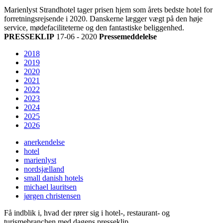
Marienlyst Strandhotel tager prisen hjem som årets bedste hotel for
forretningsrejsende i 2020. Danskerne lægger vægt på den høje
service, mødefaciliteterne og den fantastiske beliggenhed.
PRESSEKLIP
17-06 - 2020
Pressemeddelelse
2018
2019
2020
2021
2022
2023
2024
2025
2026
anerkendelse
hotel
marienlyst
nordsjælland
small danish hotels
michael lauritsen
jørgen christensen
Få indblik i, hvad der rører sig i hotel-, restaurant- og
turismebranchen med dagens presseklip.