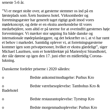
seneste 5-6 år.
”Vi er meget stolte over, at gæsterne stemmer os ind på en
førsteplads som Årets business hotel. Virksomheder og
forretningsgæster har generelt taget rigtigt godt imod vores
mødekoncept, og dette er en ekstra anerkendelse til vores
medarbejdere, som altid er på tæerne for at overindfri gæsternes høje
forventninger. Vi mærker stor søgning fra både danske og
internationale mødeplanlæggere, og det bekræfter os i, at vi har ramt
et behov i markedet. Samtidig oplever vi, at forretningsgæsterne
kommer igen som privatpersoner, hvilket er ekstra glædeligt”, siger
Michael Lauritsen, som er hoteldirektør på Marienlyst Strandhotel,
der slår dørene op igen den 17. juni efter en midlertidig Corona-
lukning.
Danskerne fordeler priserne i 2020 således:
o Bedste ankomst/modtagelse: Purhus Kro
o Bedste værelsesoplevelse: Tambohus Kro &
Badehotel
o Bedste restaurantoplevelse: Tyrstrup Kro
o Bedste morgenmadsoplevelse: Purhus Kro