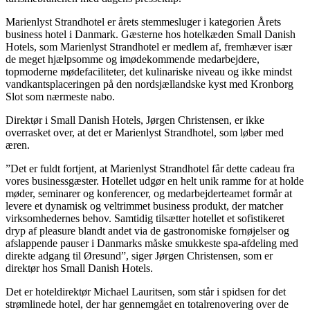
Marienlyst Strandhotel er årets stemmesluger i kategorien Årets
business hotel i Danmark. Gæsterne hos hotelkæden Small Danish
Hotels, som Marienlyst Strandhotel er medlem af, fremhæver især
de meget hjælpsomme og imødekommende medarbejdere,
topmoderne mødefaciliteter, det kulinariske niveau og ikke mindst
vandkantsplaceringen på den nordsjællandske kyst med Kronborg
Slot som nærmeste nabo.
Direktør i Small Danish Hotels, Jørgen Christensen, er ikke
overrasket over, at det er Marienlyst Strandhotel, som løber med
æren.
”Det er fuldt fortjent, at Marienlyst Strandhotel får dette cadeau fra
vores businessgæster. Hotellet udgør en helt unik ramme for at holde
møder, seminarer og konferencer, og medarbejderteamet formår at
levere et dynamisk og veltrimmet business produkt, der matcher
virksomhedernes behov. Samtidig tilsætter hotellet et sofistikeret
dryp af pleasure blandt andet via de gastronomiske fornøjelser og
afslappende pauser i Danmarks måske smukkeste spa-afdeling med
direkte adgang til Øresund”, siger Jørgen Christensen, som er
direktør hos Small Danish Hotels.
Det er hoteldirektør Michael Lauritsen, som står i spidsen for det
strømlinede hotel, der har gennemgået en totalrenovering over de