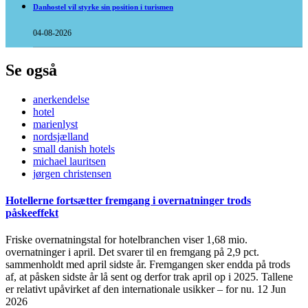
Danhostel vil styrke sin position i turismen
04-08-2026
Se også
anerkendelse
hotel
marienlyst
nordsjælland
small danish hotels
michael lauritsen
jørgen christensen
Hotellerne fortsætter fremgang i overnatninger trods
påskeeffekt
Friske overnatningstal for hotelbranchen viser 1,68 mio.
overnatninger i april. Det svarer til en fremgang på 2,9 pct.
sammenholdt med april sidste år. Fremgangen sker endda på trods
af, at påsken sidste år lå sent og derfor trak april op i 2025. Tallene
er relativt upåvirket af den internationale usikker – for nu.
12 Jun
2026