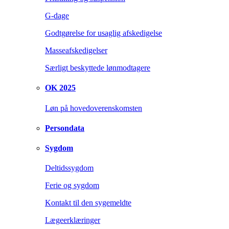
G-dage
Godtgørelse for usaglig afskedigelse
Masseafskedigelser
Særligt beskyttede lønmodtagere
OK 2025
Løn på hovedoverenskomsten
Persondata
Sygdom
Deltidssygdom
Ferie og sygdom
Kontakt til den sygemeldte
Lægeerklæringer