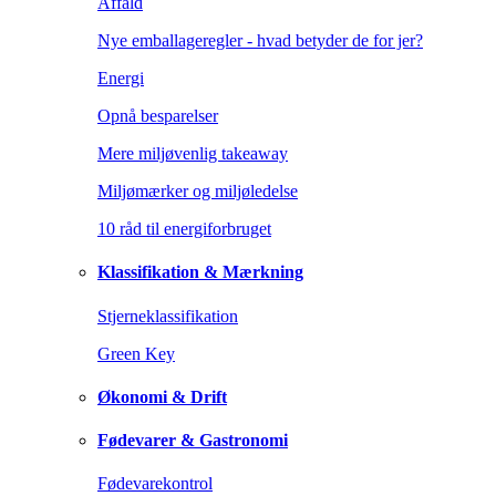
Affald
Nye emballageregler - hvad betyder de for jer?
Energi
Opnå besparelser
Mere miljøvenlig takeaway
Miljømærker og miljøledelse
10 råd til energiforbruget
Klassifikation & Mærkning
Stjerneklassifikation
Green Key
Økonomi & Drift
Fødevarer & Gastronomi
Fødevarekontrol