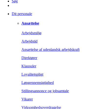
Søg
Dit personale
Ansættelse
Arbejdsmiljø
Arbejdstid
Ansættelse af udenlandsk arbejdskraft
Direktører
Klausuler
Loyalitetspligt
Løngennemsigtighed
Stillingsannonce og jobsamtale
Vikarer
Virksomhedsoverdragelse