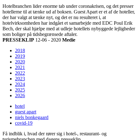
Hotelbranchen lider enorme tab under coronakrisen, og det presser
hotellerne til at tænke ud af boksen. Guest Apart er et af de hoteller,
der har valgt at tænke nyt, og det er nu resulteret i, at
hotelvirksomheden har indgået et samarbejde med EDC Poul Erik
Bech, der skal hjælpe med at udleje hotellets nybyggede lejligheder
som boliger på tidsbegrænsede aftaler.
PRESSEKLIP
12-06 - 2020
Medie
2018
2019
2020
2021
2022
2023
2024
2025
2026
hotel
guest apart
niels bonkegaard
covid-19
Få indblik i, hvad der rører sig i hotel-, restaurant- og
turismebranchen med dagens presseklip.