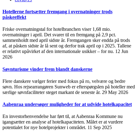
Hotellerne fortsætter fremgang i overnatninger trods
påskeeffekt
Friske overnatningstal for hotelbranchen viser 1,68 mio.
overnatninger i april. Det svarer til en fremgang på 2,9 pct.
sammenholdt med april sidste år. Fremgangen sker endda på trods
af, at påsken sidste år lå sent og derfor trak april op i 2025. Tallene
er relativt upåvirket af den internationale usikker – for nu.
12 Jun
2026
Søvnturisme vinder frem blandt danskerne
Flere danskere vælger ferier med fokus på ro, velvære og bedre
søvn. Hos rejsearrangøren Sunweb er efterspørgslen på hoteller med
særlige søvnfaciliteter steget markant de seneste år.
29 May 2026
Aabenraa undersøger muligheder for at udvide hotelkapacitet
En investorhenvendelse har ført til, at Aabenraa Kommune nu
igangsætter en analyse af hotelkapaciteten. Målet er at vurdere
potentialet for nye hotelprojekter i området.
11 Sep 2025