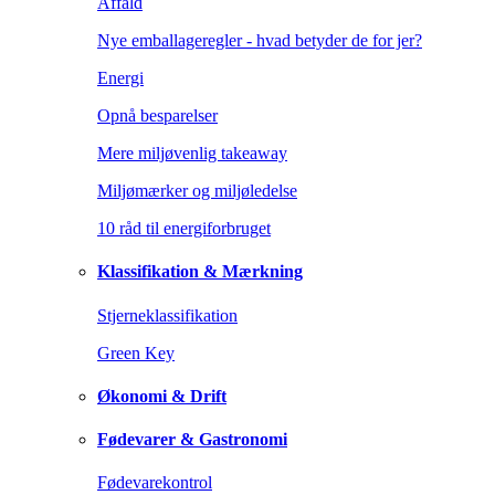
Affald
Nye emballageregler - hvad betyder de for jer?
Energi
Opnå besparelser
Mere miljøvenlig takeaway
Miljømærker og miljøledelse
10 råd til energiforbruget
Klassifikation & Mærkning
Stjerneklassifikation
Green Key
Økonomi & Drift
Fødevarer & Gastronomi
Fødevarekontrol