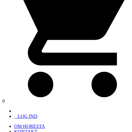
0
LOG IND
OM HORESTA
KONTAKT