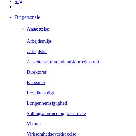
Søg
Dit personale
Ansættelse
Arbejdsmiljø
Arbejdstid
Ansættelse af udenlandsk arbejdskraft
Direktører
Klausuler
Loyalitetspligt
Løngennemsigtighed
Stillingsannonce og jobsamtale
Vikarer
Virksomhedsoverdragelse