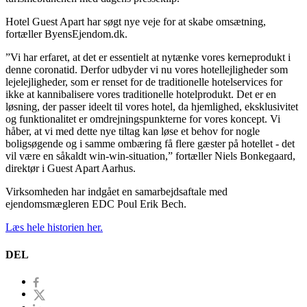
Hotel Guest Apart har søgt nye veje for at skabe omsætning,
fortæller ByensEjendom.dk.
”Vi har erfaret, at det er essentielt at nytænke vores kerneprodukt i
denne coronatid. Derfor udbyder vi nu vores hotellejligheder som
lejelejligheder, som er renset for de traditionelle hotelservices for
ikke at kannibalisere vores traditionelle hotelprodukt. Det er en
løsning, der passer ideelt til vores hotel, da hjemlighed, eksklusivitet
og funktionalitet er omdrejningspunkterne for vores koncept. Vi
håber, at vi med dette nye tiltag kan løse et behov for nogle
boligsøgende og i samme ombæring få flere gæster på hotellet - det
vil være en såkaldt win-win-situation,” fortæller Niels Bonkegaard,
direktør i Guest Apart Aarhus.
Virksomheden har indgået en samarbejdsaftale med
ejendomsmægleren EDC Poul Erik Bech.
Læs hele historien her.
DEL