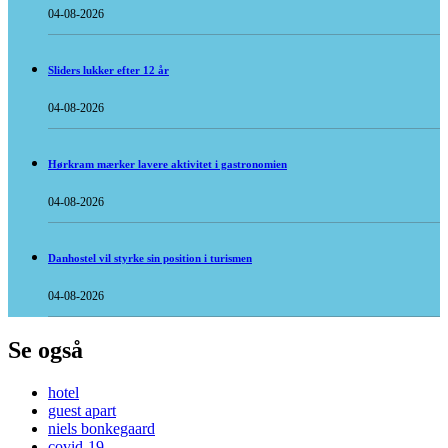
04-08-2026
Sliders lukker efter 12 år
04-08-2026
Hørkram mærker lavere aktivitet i gastronomien
04-08-2026
Danhostel vil styrke sin position i turismen
04-08-2026
Se også
hotel
guest apart
niels bonkegaard
covid-19