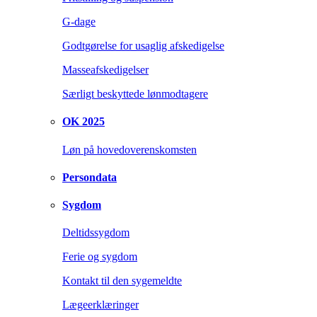
G-dage
Godtgørelse for usaglig afskedigelse
Masseafskedigelser
Særligt beskyttede lønmodtagere
OK 2025
Løn på hovedoverenskomsten
Persondata
Sygdom
Deltidssygdom
Ferie og sygdom
Kontakt til den sygemeldte
Lægeerklæringer