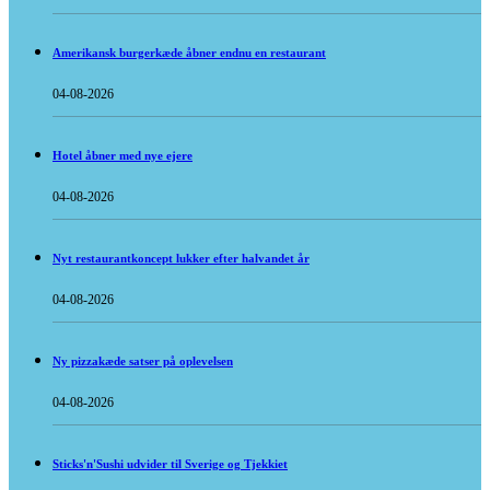
Amerikansk burgerkæde åbner endnu en restaurant
04-08-2026
Hotel åbner med nye ejere
04-08-2026
Nyt restaurantkoncept lukker efter halvandet år
04-08-2026
Ny pizzakæde satser på oplevelsen
04-08-2026
Sticks'n'Sushi udvider til Sverige og Tjekkiet