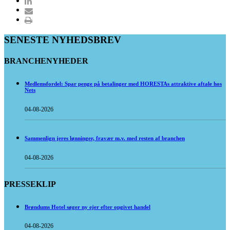
SENESTE NYHEDSBREV
BRANCHENYHEDER
Medlemsfordel: Spar penge på betalinger med HORESTAs attraktive aftale hos
Nets
04-08-2026
Sammenlign jeres lønninger, fravær m.v. med resten af branchen
04-08-2026
PRESSEKLIP
Brøndums Hotel søger ny ejer efter opgivet handel
04-08-2026