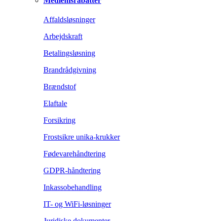
Medlemsrabatter
Affaldsløsninger
Arbejdskraft
Betalingsløsning
Brandrådgivning
Brændstof
Elaftale
Forsikring
Frostsikre unika-krukker
Fødevarehåndtering
GDPR-håndtering
Inkassobehandling
IT- og WiFi-løsninger
Juridiske dokumenter