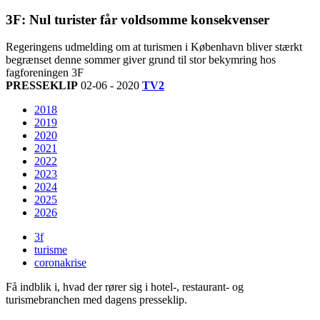
3F: Nul turister får voldsomme konsekvenser
Regeringens udmelding om at turismen i København bliver stærkt
begrænset denne sommer giver grund til stor bekymring hos
fagforeningen 3F
PRESSEKLIP
02-06 - 2020
TV2
2018
2019
2020
2021
2022
2023
2024
2025
2026
3f
turisme
coronakrise
Få indblik i, hvad der rører sig i hotel-, restaurant- og
turismebranchen med dagens presseklip.