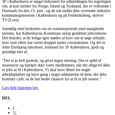
3F i København er meget bekymret for udmeldingen fra regeringen
om, at kun turister fra Norge, Island og Tyskland, der er velkomne i
Danmark fra den 15. juni - og de må endda ikke overnatte indenfor
kommunegrænserne i København og på Frederiksberg, skriver
TV2Lorry.
Samtidig med beskeden om en sommerperiode med manglende
turisme, har Københavns Kommune netop genåbnet jobcentrene.
Det betyder, at de ledige igen mødes af krav om at søge arbejde,
krav som ellers har været droppet under coronakrisen. Og det er
John Ekebjærg-Jakobsen, formand for 3F København, godt og
grundigt træt af.
”Det er jo helt grotesk, og giver ingen mening. Det er spild af
ressourcer og hjælper ikke vores medlemmer, når der alligevel ikke
er jobs at få i København. Vi skal have åbnet for nogle
arbejdspladser og have gang i noget uddannelse til dem, der ikke
kommer i job, så de har bedre chancer for at få et job senere.”
Læs hele historien her.
DEL