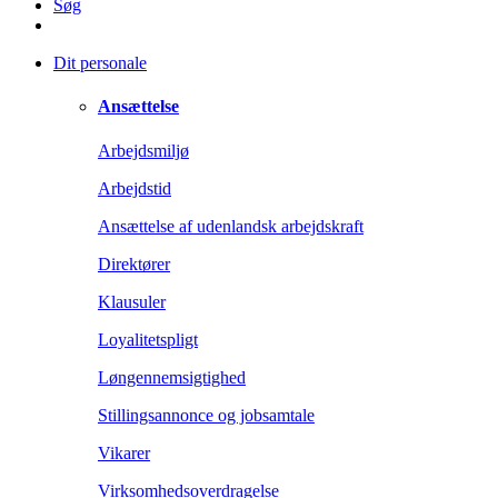
Søg
Dit personale
Ansættelse
Arbejdsmiljø
Arbejdstid
Ansættelse af udenlandsk arbejdskraft
Direktører
Klausuler
Loyalitetspligt
Løngennemsigtighed
Stillingsannonce og jobsamtale
Vikarer
Virksomhedsoverdragelse