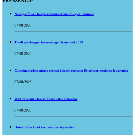
PRESSEKLIP
Norrlyst åbner burgerrestaurant med Casper Drømme
07-08-2026
Tivoli planlægger investeringer frem mod 2030
07-08-2026
Campingpladser mister terræn i dansk turisme: Efterlyser moderne lovgivning
07-08-2026
Wolt forventer lavere vækst efter rekordår
07-08-2026
Hotel i Ribe knækker rekrutteringskoden