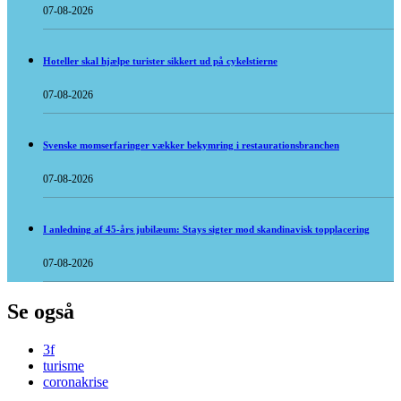
07-08-2026
Hoteller skal hjælpe turister sikkert ud på cykelstierne
07-08-2026
Svenske momserfaringer vækker bekymring i restaurationsbranchen
07-08-2026
I anledning af 45-års jubilæum: Stays sigter mod skandinavisk topplacering
07-08-2026
Se også
3f
turisme
coronakrise