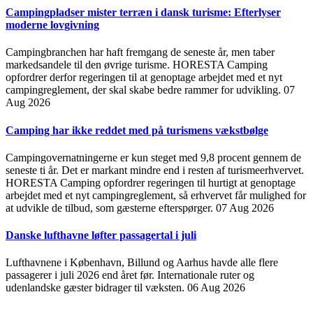
Campingpladser mister terræn i dansk turisme: Efterlyser
moderne lovgivning
Campingbranchen har haft fremgang de seneste år, men taber
markedsandele til den øvrige turisme. HORESTA Camping
opfordrer derfor regeringen til at genoptage arbejdet med et nyt
campingreglement, der skal skabe bedre rammer for udvikling.
07
Aug 2026
Camping har ikke reddet med på turismens vækstbølge
Campingovernatningerne er kun steget med 9,8 procent gennem de
seneste ti år. Det er markant mindre end i resten af turismeerhvervet.
HORESTA Camping opfordrer regeringen til hurtigt at genoptage
arbejdet med et nyt campingreglement, så erhvervet får mulighed for
at udvikle de tilbud, som gæsterne efterspørger.
07 Aug 2026
Danske lufthavne løfter passagertal i juli
Lufthavnene i København, Billund og Aarhus havde alle flere
passagerer i juli 2026 end året før. Internationale ruter og
udenlandske gæster bidrager til væksten.
06 Aug 2026