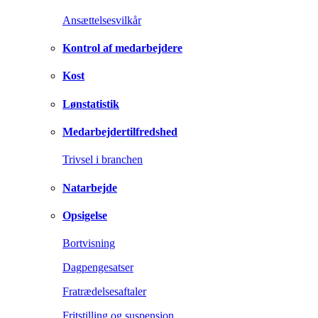
Ansættelsesvilkår
Kontrol af medarbejdere
Kost
Lønstatistik
Medarbejdertilfredshed
Trivsel i branchen
Natarbejde
Opsigelse
Bortvisning
Dagpengesatser
Fratrædelsesaftaler
Fritstilling og suspension