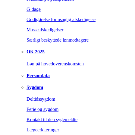
G-dage
Godtgørelse for usaglig afskedigelse
Masseafskedigelser
Særligt beskyttede lønmodtagere
OK 2025
Løn på hovedoverenskomsten
Persondata
Sygdom
Deltidssygdom
Ferie og sygdom
Kontakt til den sygemeldte
Lægeerklæringer