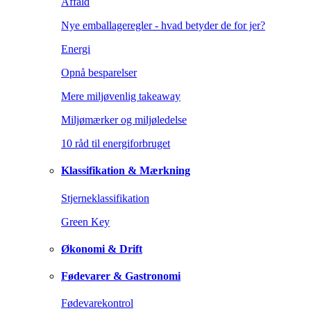
Affald
Nye emballageregler - hvad betyder de for jer?
Energi
Opnå besparelser
Mere miljøvenlig takeaway
Miljømærker og miljøledelse
10 råd til energiforbruget
Klassifikation & Mærkning
Stjerneklassifikation
Green Key
Økonomi & Drift
Fødevarer & Gastronomi
Fødevarekontrol