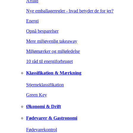
Affald
Nye emballageregler - hvad betyder de for jer?
Energi
Opnå besparelser
Mere miljøvenlig takeaway
Miljømærker og miljøledelse
10 råd til energiforbruget
Klassifikation & Mærkning
Stjerneklassifikation
Green Key
Økonomi & Drift
Fødevarer & Gastronomi
Fødevarekontrol