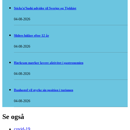
Sticks'n'Sushi udvider til Sverige og Tjekkiet
04-08-2026
Sliders lukker efter 12 år
04-08-2026
Hørkram mærker lavere aktivitet i gastronomien
04-08-2026
Danhostel vil styrke sin position i turismen
04-08-2026
Se også
covid-19