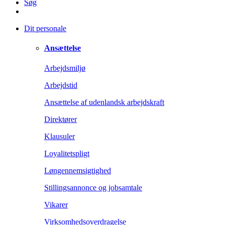
Søg
Dit personale
Ansættelse
Arbejdsmiljø
Arbejdstid
Ansættelse af udenlandsk arbejdskraft
Direktører
Klausuler
Loyalitetspligt
Løngennemsigtighed
Stillingsannonce og jobsamtale
Vikarer
Virksomhedsoverdragelse