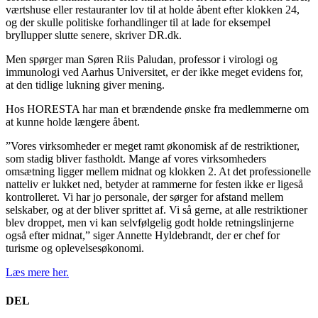
værtshuse eller restauranter lov til at holde åbent efter klokken 24,
og der skulle politiske forhandlinger til at lade for eksempel
bryllupper slutte senere, skriver DR.dk.
Men spørger man Søren Riis Paludan, professor i virologi og
immunologi ved Aarhus Universitet, er der ikke meget evidens for,
at den tidlige lukning giver mening.
Hos HORESTA har man et brændende ønske fra medlemmerne om
at kunne holde længere åbent.
”Vores virksomheder er meget ramt økonomisk af de restriktioner,
som stadig bliver fastholdt. Mange af vores virksomheders
omsætning ligger mellem midnat og klokken 2. At det professionelle
natteliv er lukket ned, betyder at rammerne for festen ikke er ligeså
kontrolleret. Vi har jo personale, der sørger for afstand mellem
selskaber, og at der bliver sprittet af. Vi så gerne, at alle restriktioner
blev droppet, men vi kan selvfølgelig godt holde retningslinjerne
også efter midnat,” siger Annette Hyldebrandt, der er chef for
turisme og oplevelsesøkonomi.
Læs mere her.
DEL