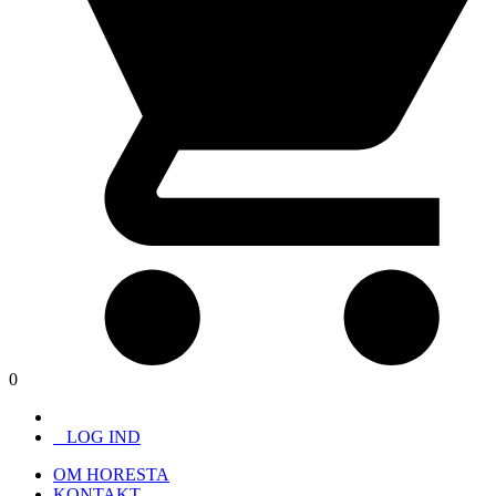
0
LOG IND
OM HORESTA
KONTAKT