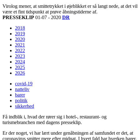
Virolog mener, at smittetrykket i øjeblikket er så langt nede, at det vil
være et fint tidspunkt at prøve åbningstiderne af.
PRESSEKLIP
01-07 - 2020
DR
2018
2019
2020
2021
2022
2023
2024
2025
2026
covid-19
natteliv
barer
politik
sikkerhed
Få indblik i, hvad der rører sig i hotel-, restaurant- og
turismebranchen med dagens presseklip.
Er der noget, vi har lært under genåbningen af samfundet er det, at
coronavirus smitter mere efter midnat. I hvert fald har hverken barer,