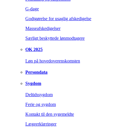
G-dage
Godtgørelse for usaglig afskedigelse
Masseafskedigelser
Særligt beskyttede lønmodtagere
OK 2025
Løn på hovedoverenskomsten
Persondata
Sygdom
Deltidssygdom
Ferie og sygdom
Kontakt til den sygemeldte
Lægeerklæringer