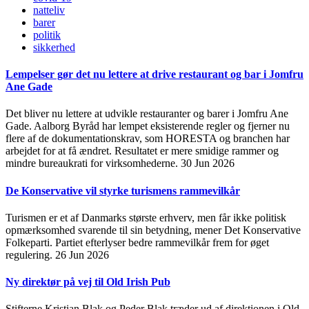
natteliv
barer
politik
sikkerhed
Lempelser gør det nu lettere at drive restaurant og bar i Jomfru
Ane Gade
Det bliver nu lettere at udvikle restauranter og barer i Jomfru Ane
Gade. Aalborg Byråd har lempet eksisterende regler og fjerner nu
flere af de dokumentationskrav, som HORESTA og branchen har
arbejdet for at få ændret. Resultatet er mere smidige rammer og
mindre bureaukrati for virksomhederne.
30 Jun 2026
De Konservative vil styrke turismens rammevilkår
Turismen er et af Danmarks største erhverv, men får ikke politisk
opmærksomhed svarende til sin betydning, mener Det Konservative
Folkeparti. Partiet efterlyser bedre rammevilkår frem for øget
regulering.
26 Jun 2026
Ny direktør på vej til Old Irish Pub
Stifterne Kristian Blak og Peder Blak træder ud af direktionen i Old