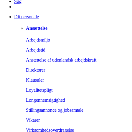
Søg
Dit personale
Ansættelse
Arbejdsmiljø
Arbejdstid
Ansættelse af udenlandsk arbejdskraft
Direktører
Klausuler
Loyalitetspligt
Løngennemsigtighed
Stillingsannonce og jobsamtale
Vikarer
Virksomhedsoverdragelse