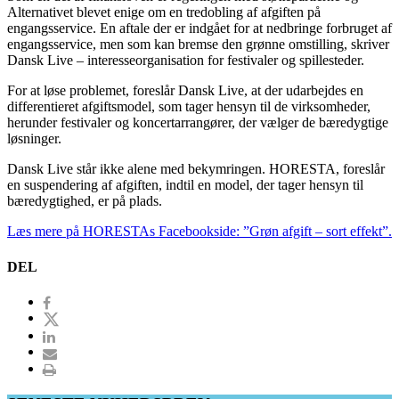
Alternativet blevet enige om en tredobling af afgiften på
engangsservice. En aftale der er indgået for at nedbringe forbruget af
engangsservice, men som kan bremse den grønne omstilling, skriver
Dansk Live – interesseorganisation for festivaler og spillesteder.
For at løse problemet, foreslår Dansk Live, at der udarbejdes en
differentieret afgiftsmodel, som tager hensyn til de virksomheder,
herunder festivaler og koncertarrangører, der vælger de bæredygtige
løsninger.
Dansk Live står ikke alene med bekymringen. HORESTA, foreslår
en suspendering af afgiften, indtil en model, der tager hensyn til
bæredygtighed, er på plads.
Læs mere på HORESTAs Facebookside: ”Grøn afgift – sort effekt”.
DEL