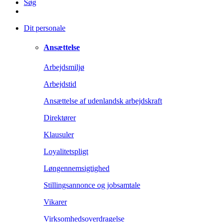
Søg
Dit personale
Ansættelse
Arbejdsmiljø
Arbejdstid
Ansættelse af udenlandsk arbejdskraft
Direktører
Klausuler
Loyalitetspligt
Løngennemsigtighed
Stillingsannonce og jobsamtale
Vikarer
Virksomhedsoverdragelse