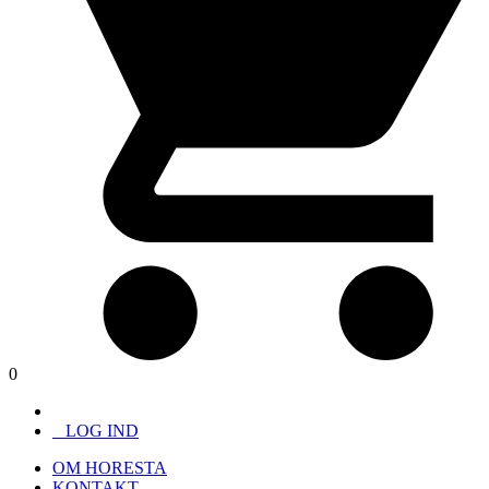
0
LOG IND
OM HORESTA
KONTAKT