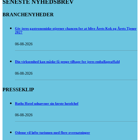
SENESTE NYHEDSBREV
BRANCHENYHEDER
Giv jeres gastronomiske stjerner chancen for at blive Årets Kok og Årets Tjener
2027
06-08-2026
Din virksomhed kan måske få penge tilbage for jeres emballageaffald
06-08-2026
PRESSEKLIP
Ruths Hotel udnævner sin første hotelchef
06-08-2026
Odense vil løfte turismen med flere overnatninger