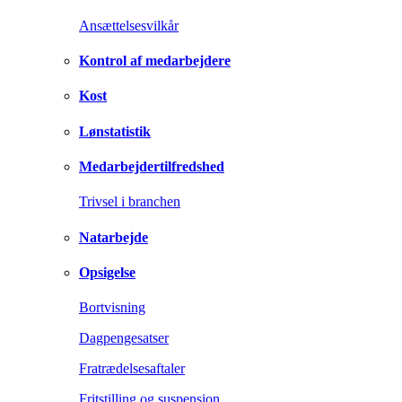
Ansættelsesvilkår
Kontrol af medarbejdere
Kost
Lønstatistik
Medarbejdertilfredshed
Trivsel i branchen
Natarbejde
Opsigelse
Bortvisning
Dagpengesatser
Fratrædelsesaftaler
Fritstilling og suspension