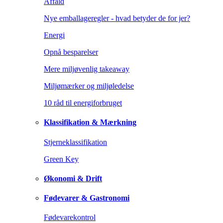
Affald
Nye emballageregler - hvad betyder de for jer?
Energi
Opnå besparelser
Mere miljøvenlig takeaway
Miljømærker og miljøledelse
10 råd til energiforbruget
Klassifikation & Mærkning
Stjerneklassifikation
Green Key
Økonomi & Drift
Fødevarer & Gastronomi
Fødevarekontrol