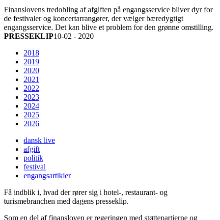
Finanslovens tredobling af afgiften på engangsservice bliver dyr for
de festivaler og koncertarrangører, der vælger bæredygtigt
engangsservice. Det kan blive et problem for den grønne omstilling.
PRESSEKLIP
10-02 - 2020
2018
2019
2020
2021
2022
2023
2024
2025
2026
dansk live
afgift
politik
festival
engangsartikler
Få indblik i, hvad der rører sig i hotel-, restaurant- og
turismebranchen med dagens presseklip.
Som en del af finansloven er regeringen med støttepartierne og