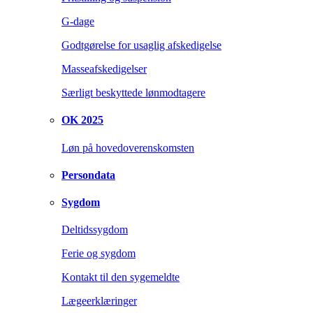
G-dage
Godtgørelse for usaglig afskedigelse
Masseafskedigelser
Særligt beskyttede lønmodtagere
OK 2025
Løn på hovedoverenskomsten
Persondata
Sygdom
Deltidssygdom
Ferie og sygdom
Kontakt til den sygemeldte
Lægeerklæringer