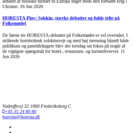
antallet af russiske turister til Europa stiger trods den fortsatte krig i
Ukraine.
16 Jun 2026
HORESTA Play: Solskin, stærke debatter og fulde telte på
Folkemødet
De første tre HORESTA-debatter på Folkemødet er vel overstået. I
strålende bornholmsk solskinsvejr og med høj stemning blandt både
publikum og paneldeltagere blev der torsdag sat fokus på nogle af
de vigtigste spørgsmål for hotel-, restaurant- og turisterhvervet.
11
Jun 2026
Vodroffsvej 32 1900 Frederiksberg C
+45 35 24 80 80
horesta@horesta.dk