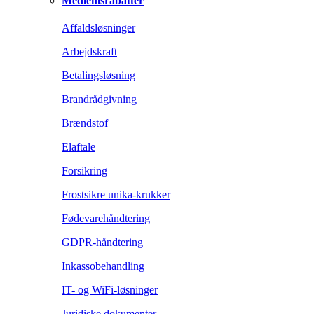
Medlemsrabatter
Affaldsløsninger
Arbejdskraft
Betalingsløsning
Brandrådgivning
Brændstof
Elaftale
Forsikring
Frostsikre unika-krukker
Fødevarehåndtering
GDPR-håndtering
Inkassobehandling
IT- og WiFi-løsninger
Juridiske dokumenter