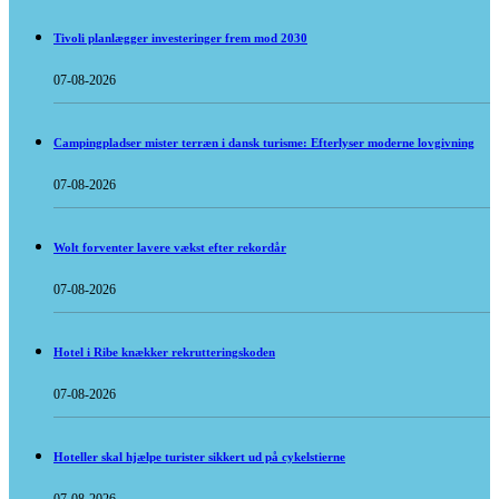
Tivoli planlægger investeringer frem mod 2030
07-08-2026
Campingpladser mister terræn i dansk turisme: Efterlyser moderne lovgivning
07-08-2026
Wolt forventer lavere vækst efter rekordår
07-08-2026
Hotel i Ribe knækker rekrutteringskoden
07-08-2026
Hoteller skal hjælpe turister sikkert ud på cykelstierne