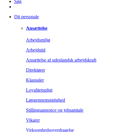
Søg
Dit personale
Ansættelse
Arbejdsmiljø
Arbejdstid
Ansættelse af udenlandsk arbejdskraft
Direktører
Klausuler
Loyalitetspligt
Løngennemsigtighed
Stillingsannonce og jobsamtale
Vikarer
Virksomhedsoverdragelse