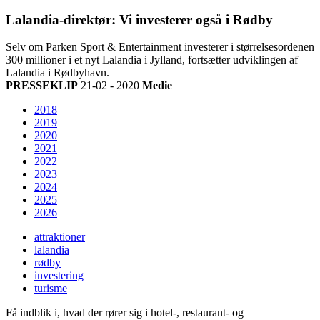
Lalandia-direktør: Vi investerer også i Rødby
Selv om Parken Sport & Entertainment investerer i størrelsesordenen
300 millioner i et nyt Lalandia i Jylland, fortsætter udviklingen af
Lalandia i Rødbyhavn.
PRESSEKLIP
21-02 - 2020
Medie
2018
2019
2020
2021
2022
2023
2024
2025
2026
attraktioner
lalandia
rødby
investering
turisme
Få indblik i, hvad der rører sig i hotel-, restaurant- og