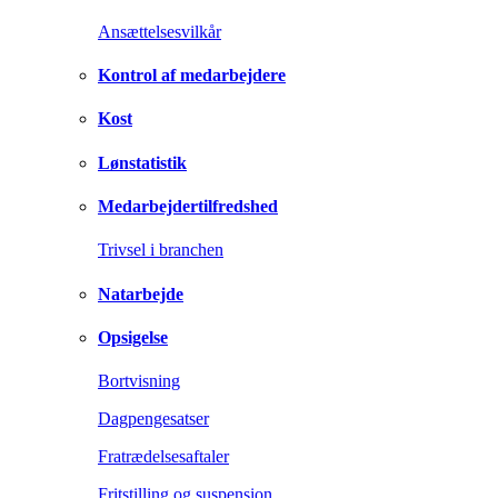
Ansættelsesvilkår
Kontrol af medarbejdere
Kost
Lønstatistik
Medarbejdertilfredshed
Trivsel i branchen
Natarbejde
Opsigelse
Bortvisning
Dagpengesatser
Fratrædelsesaftaler
Fritstilling og suspension