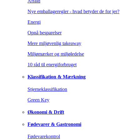
Affald
Nye emballageregler - hvad betyder de for jer?
Energi
Opnå besparelser
Mere miljøvenlig takeaway
Miljømærker og miljøledelse
10 råd til energiforbruget
Klassifikation & Mærkning
Stjerneklassifikation
Green Key
Økonomi & Drift
Fødevarer & Gastronomi
Fødevarekontrol