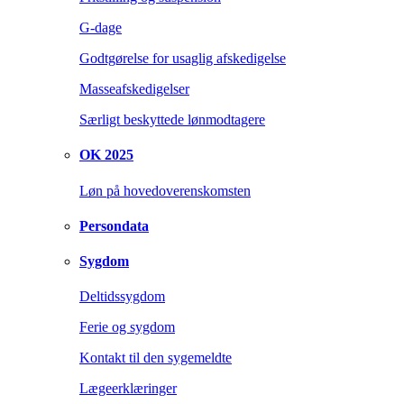
G-dage
Godtgørelse for usaglig afskedigelse
Masseafskedigelser
Særligt beskyttede lønmodtagere
OK 2025
Løn på hovedoverenskomsten
Persondata
Sygdom
Deltidssygdom
Ferie og sygdom
Kontakt til den sygemeldte
Lægeerklæringer