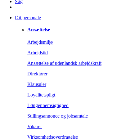
Søg
Dit personale
Ansættelse
Arbejdsmiljø
Arbejdstid
Ansættelse af udenlandsk arbejdskraft
Direktører
Klausuler
Loyalitetspligt
Løngennemsigtighed
Stillingsannonce og jobsamtale
Vikarer
Virksomhedsoverdragelse