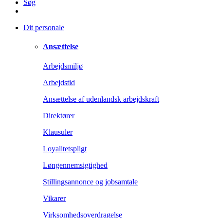
Søg
Dit personale
Ansættelse
Arbejdsmiljø
Arbejdstid
Ansættelse af udenlandsk arbejdskraft
Direktører
Klausuler
Loyalitetspligt
Løngennemsigtighed
Stillingsannonce og jobsamtale
Vikarer
Virksomhedsoverdragelse