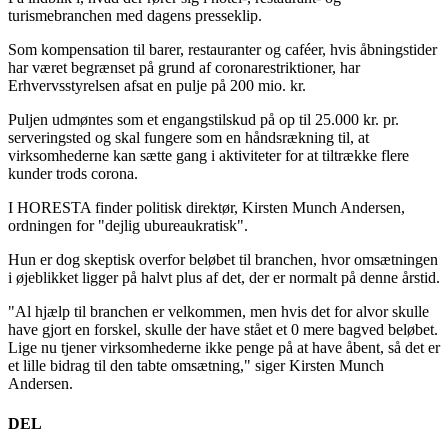
turismebranchen med dagens presseklip.
Som kompensation til barer, restauranter og caféer, hvis åbningstider
har været begrænset på grund af coronarestriktioner, har
Erhvervsstyrelsen afsat en pulje på 200 mio. kr.
Puljen udmøntes som et engangstilskud på op til 25.000 kr. pr.
serveringsted og skal fungere som en håndsrækning til, at
virksomhederne kan sætte gang i aktiviteter for at tiltrække flere
kunder trods corona.
I HORESTA finder politisk direktør, Kirsten Munch Andersen,
ordningen for "dejlig ubureaukratisk".
Hun er dog skeptisk overfor beløbet til branchen, hvor omsætningen
i øjeblikket ligger på halvt plus af det, der er normalt på denne årstid.
"Al hjælp til branchen er velkommen, men hvis det for alvor skulle
have gjort en forskel, skulle der have stået et 0 mere bagved beløbet.
Lige nu tjener virksomhederne ikke penge på at have åbent, så det er
et lille bidrag til den tabte omsætning," siger Kirsten Munch
Andersen.
DEL