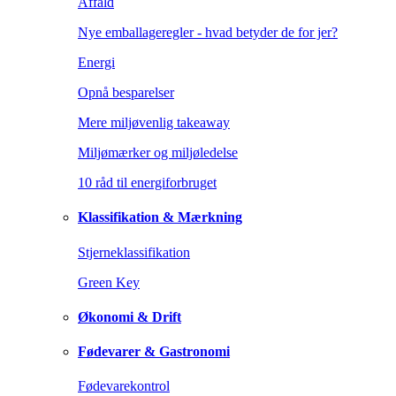
Affald
Nye emballageregler - hvad betyder de for jer?
Energi
Opnå besparelser
Mere miljøvenlig takeaway
Miljømærker og miljøledelse
10 råd til energiforbruget
Klassifikation & Mærkning
Stjerneklassifikation
Green Key
Økonomi & Drift
Fødevarer & Gastronomi
Fødevarekontrol