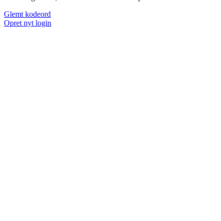
Glemt kodeord
Opret nyt login