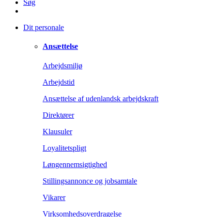
Søg
Dit personale
Ansættelse
Arbejdsmiljø
Arbejdstid
Ansættelse af udenlandsk arbejdskraft
Direktører
Klausuler
Loyalitetspligt
Løngennemsigtighed
Stillingsannonce og jobsamtale
Vikarer
Virksomhedsoverdragelse