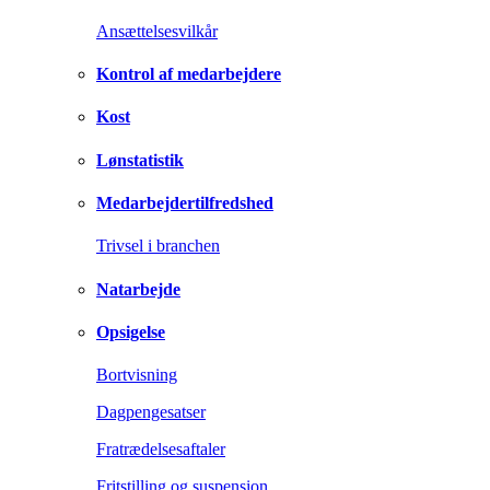
Ansættelsesvilkår
Kontrol af medarbejdere
Kost
Lønstatistik
Medarbejdertilfredshed
Trivsel i branchen
Natarbejde
Opsigelse
Bortvisning
Dagpengesatser
Fratrædelsesaftaler
Fritstilling og suspension