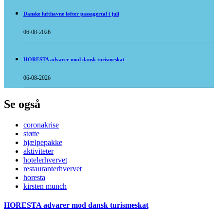
Danske lufthavne løfter passagertal i juli
06-08-2026
HORESTA advarer mod dansk turismeskat
06-08-2026
Se også
coronakrise
støtte
hjælpepakke
aktiviteter
hotelerhvervet
restauranterhvervet
horesta
kirsten munch
HORESTA advarer mod dansk turismeskat