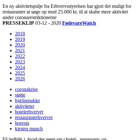
En ny aktivitetspulje fra Erhvervsstyrelsen har gjort det muligt for
restauranter at søge op mod 25.000 kr. til at skabe mere aktivitet
under coronarestriktionerne
PRESSEKLIP
03-12 - 2020
FødevareWatch
2018
2019
2020
2021
2022
2023
2024
2025
2026
coronakrise
støtte
hjælpepakke
aktiviteter
hotelerhvervet
restauranterhvervet
horesta
kirsten munch
Få indblik i, hvad der rører sig i hotel-, restaurant- og