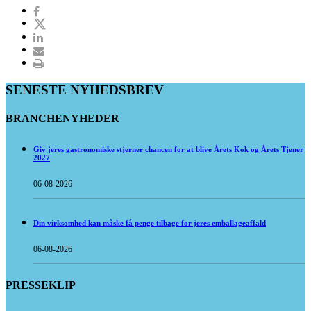
SENESTE NYHEDSBREV
BRANCHENYHEDER
Giv jeres gastronomiske stjerner chancen for at blive Årets Kok og Årets Tjener
2027
06-08-2026
Din virksomhed kan måske få penge tilbage for jeres emballageaffald
06-08-2026
PRESSEKLIP