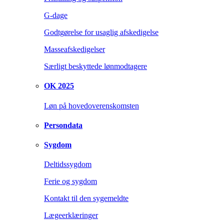
G-dage
Godtgørelse for usaglig afskedigelse
Masseafskedigelser
Særligt beskyttede lønmodtagere
OK 2025
Løn på hovedoverenskomsten
Persondata
Sygdom
Deltidssygdom
Ferie og sygdom
Kontakt til den sygemeldte
Lægeerklæringer