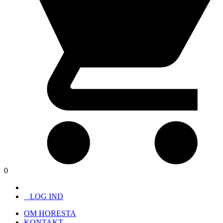
0
LOG IND
OM HORESTA
KONTAKT