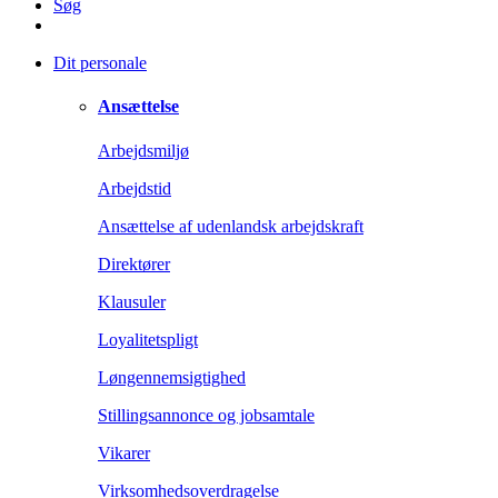
Søg
Dit personale
Ansættelse
Arbejdsmiljø
Arbejdstid
Ansættelse af udenlandsk arbejdskraft
Direktører
Klausuler
Loyalitetspligt
Løngennemsigtighed
Stillingsannonce og jobsamtale
Vikarer
Virksomhedsoverdragelse