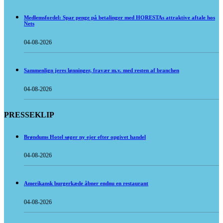
Medlemsfordel: Spar penge på betalinger med HORESTAs attraktive aftale hos
Nets
04-08-2026
Sammenlign jeres lønninger, fravær m.v. med resten af branchen
04-08-2026
PRESSEKLIP
Brøndums Hotel søger ny ejer efter opgivet handel
04-08-2026
Amerikansk burgerkæde åbner endnu en restaurant
04-08-2026