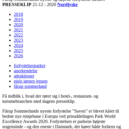
PRESSEKLIP
21-12 - 2020
Nordjyske
2018
2019
2020
2021
2022
2023
2024
2025
2026
forlystelsesparker
anerkendelse
attraktioner
niels jørgen jensen
fårup sommerland
Få indblik i, hvad der rører sig i hotel-, restaurant- og
turismebranchen med dagens presseklip.
Fårup Sommerlands nyeste forlystelse ”Saven” er blevet kåret til
bedste nye rutsjebane i Europa ved prisuddelingen Park World
Excellence Awards 2020. Forlystelsen er parkens højeste
nogensinde - og den eneste i Danmark, der kører både forlæns og