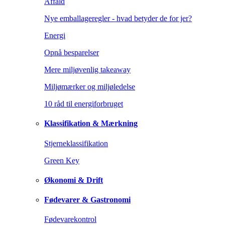
Affald
Nye emballageregler - hvad betyder de for jer?
Energi
Opnå besparelser
Mere miljøvenlig takeaway
Miljømærker og miljøledelse
10 råd til energiforbruget
Klassifikation & Mærkning
Stjerneklassifikation
Green Key
Økonomi & Drift
Fødevarer & Gastronomi
Fødevarekontrol