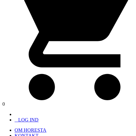
0
LOG IND
OM HORESTA
KONTAKT