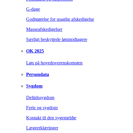
G-dage
Godtgørelse for usaglig afskedigelse
Masseafskedigelser
Særligt beskyttede lønmodtagere
OK 2025
Løn på hovedoverenskomsten
Persondata
Sygdom
Deltidssygdom
Ferie og sygdom
Kontakt til den sygemeldte
Lægeerklæringer