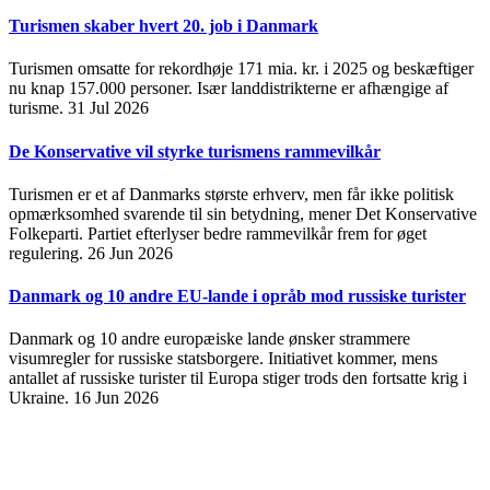
Turismen skaber hvert 20. job i Danmark
Turismen omsatte for rekordhøje 171 mia. kr. i 2025 og beskæftiger
nu knap 157.000 personer. Især landdistrikterne er afhængige af
turisme.
31 Jul 2026
De Konservative vil styrke turismens rammevilkår
Turismen er et af Danmarks største erhverv, men får ikke politisk
opmærksomhed svarende til sin betydning, mener Det Konservative
Folkeparti. Partiet efterlyser bedre rammevilkår frem for øget
regulering.
26 Jun 2026
Danmark og 10 andre EU-lande i opråb mod russiske turister
Danmark og 10 andre europæiske lande ønsker strammere
visumregler for russiske statsborgere. Initiativet kommer, mens
antallet af russiske turister til Europa stiger trods den fortsatte krig i
Ukraine.
16 Jun 2026