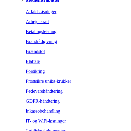
Medlemsrabatter
Affaldsløsninger
Arbejdskraft
Betalingsløsning
Brandrådgivning
Brændstof
Elaftale
Forsikring
Frostsikre unika-krukker
Fødevarehåndtering
GDPR-håndtering
Inkassobehandling
IT- og WiFi-løsninger
Juridiske dokumenter