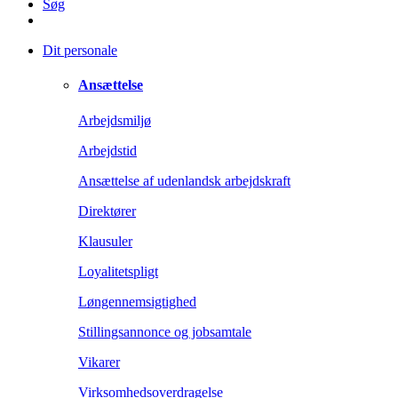
Søg
Dit personale
Ansættelse
Arbejdsmiljø
Arbejdstid
Ansættelse af udenlandsk arbejdskraft
Direktører
Klausuler
Loyalitetspligt
Løngennemsigtighed
Stillingsannonce og jobsamtale
Vikarer
Virksomhedsoverdragelse