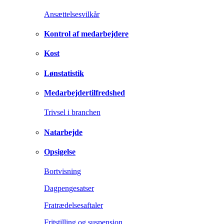
Ansættelsesvilkår
Kontrol af medarbejdere
Kost
Lønstatistik
Medarbejdertilfredshed
Trivsel i branchen
Natarbejde
Opsigelse
Bortvisning
Dagpengesatser
Fratrædelsesaftaler
Fritstilling og suspension