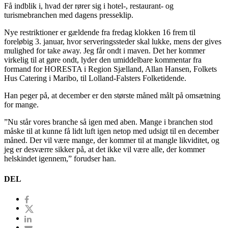
Få indblik i, hvad der rører sig i hotel-, restaurant- og
turismebranchen med dagens presseklip.
Nye restriktioner er gældende fra fredag klokken 16 frem til
foreløbig 3. januar, hvor serveringssteder skal lukke, mens der gives
mulighed for take away. Jeg får ondt i maven. Det her kommer
virkelig til at gøre ondt, lyder den umiddelbare kommentar fra
formand for HORESTA i Region Sjælland, Allan Hansen, Folkets
Hus Catering i Maribo, til Lolland-Falsters Folketidende.
Han peger på, at december er den største måned målt på omsætning
for mange.
”Nu står vores branche så igen med aben. Mange i branchen stod
måske til at kunne få lidt luft igen netop med udsigt til en december
måned. Der vil være mange, der kommer til at mangle likviditet, og
jeg er desværre sikker på, at det ikke vil være alle, der kommer
helskindet igennem,” forudser han.
DEL