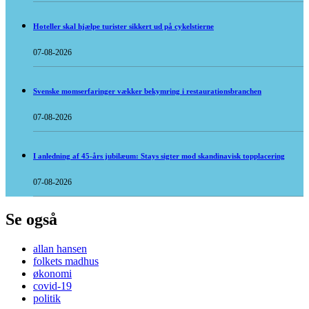
Hoteller skal hjælpe turister sikkert ud på cykelstierne
07-08-2026
Svenske momserfaringer vækker bekymring i restaurationsbranchen
07-08-2026
I anledning af 45-års jubilæum: Stays sigter mod skandinavisk topplacering
07-08-2026
Se også
allan hansen
folkets madhus
økonomi
covid-19
politik