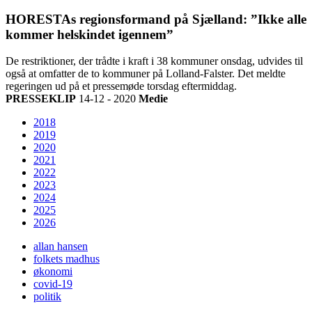
HORESTAs regionsformand på Sjælland: ”Ikke alle
kommer helskindet igennem”
De restriktioner, der trådte i kraft i 38 kommuner onsdag, udvides til
også at omfatter de to kommuner på Lolland-Falster. Det meldte
regeringen ud på et pressemøde torsdag eftermiddag.
PRESSEKLIP
14-12 - 2020
Medie
2018
2019
2020
2021
2022
2023
2024
2025
2026
allan hansen
folkets madhus
økonomi
covid-19
politik