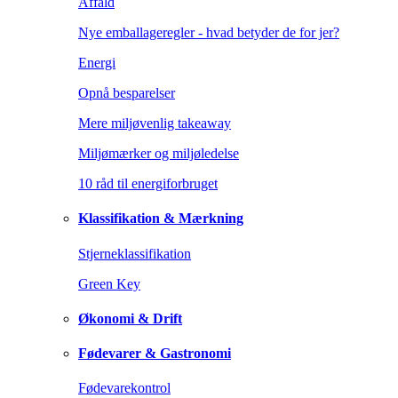
Affald
Nye emballageregler - hvad betyder de for jer?
Energi
Opnå besparelser
Mere miljøvenlig takeaway
Miljømærker og miljøledelse
10 råd til energiforbruget
Klassifikation & Mærkning
Stjerneklassifikation
Green Key
Økonomi & Drift
Fødevarer & Gastronomi
Fødevarekontrol