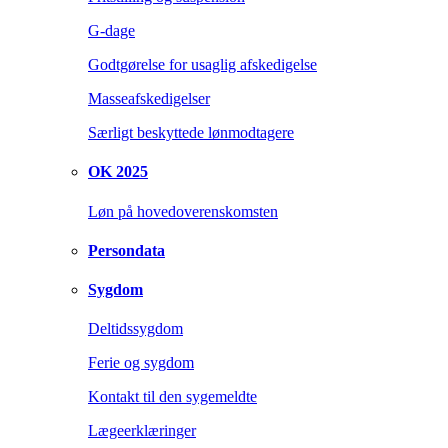
G-dage
Godtgørelse for usaglig afskedigelse
Masseafskedigelser
Særligt beskyttede lønmodtagere
OK 2025
Løn på hovedoverenskomsten
Persondata
Sygdom
Deltidssygdom
Ferie og sygdom
Kontakt til den sygemeldte
Lægeerklæringer