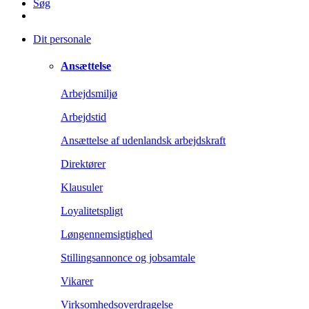
Søg
Dit personale
Ansættelse
Arbejdsmiljø
Arbejdstid
Ansættelse af udenlandsk arbejdskraft
Direktører
Klausuler
Loyalitetspligt
Løngennemsigtighed
Stillingsannonce og jobsamtale
Vikarer
Virksomhedsoverdragelse