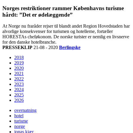
Norges restriktioner rammer Københavns turisme
hårdt: ”Det er ødelæggende”
At Norge nu fraråder rejser til blandt andet Region Hovedstaden har
alvorlige konsekvenser for turismen og hotellerne, fortæller
HORESTAs cheføkonom. De norske turister er nemlig en livsnerve
for den danske hotelbranche.
PRESSEKLIP
21-08 - 2020
Berlingske
2018
2019
2020
2021
2022
2023
2024
2025
2026
overnatning
hotel
turisme
norge
jonas kjær