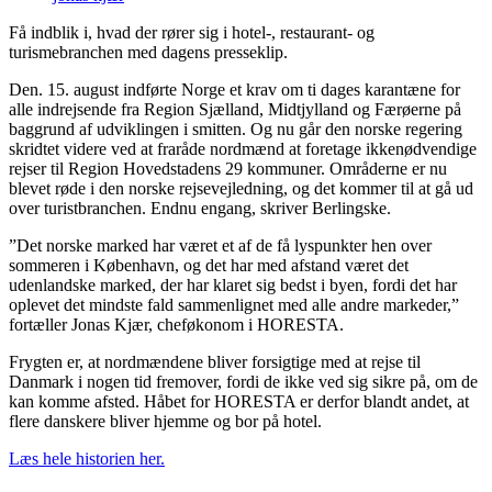
Få indblik i, hvad der rører sig i hotel-, restaurant- og
turismebranchen med dagens presseklip.
Den. 15. august indførte Norge et krav om ti dages karantæne for
alle indrejsende fra Region Sjælland, Midtjylland og Færøerne på
baggrund af udviklingen i smitten. Og nu går den norske regering
skridtet videre ved at fraråde nordmænd at foretage ikkenødvendige
rejser til Region Hovedstadens 29 kommuner. Områderne er nu
blevet røde i den norske rejsevejledning, og det kommer til at gå ud
over turistbranchen. Endnu engang, skriver Berlingske.
”Det norske marked har været et af de få lyspunkter hen over
sommeren i København, og det har med afstand været det
udenlandske marked, der har klaret sig bedst i byen, fordi det har
oplevet det mindste fald sammenlignet med alle andre markeder,”
fortæller Jonas Kjær, cheføkonom i HORESTA.
Frygten er, at nordmændene bliver forsigtige med at rejse til
Danmark i nogen tid fremover, fordi de ikke ved sig sikre på, om de
kan komme afsted. Håbet for HORESTA er derfor blandt andet, at
flere danskere bliver hjemme og bor på hotel.
Læs hele historien her.