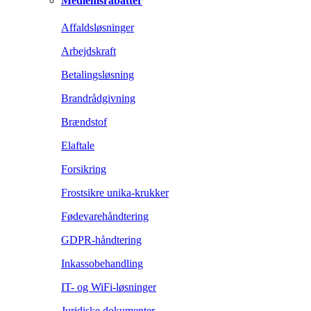
Medlemsrabatter
Affaldsløsninger
Arbejdskraft
Betalingsløsning
Brandrådgivning
Brændstof
Elaftale
Forsikring
Frostsikre unika-krukker
Fødevarehåndtering
GDPR-håndtering
Inkassobehandling
IT- og WiFi-løsninger
Juridiske dokumenter