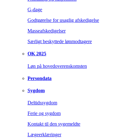
G-dage
Godtgørelse for usaglig afskedigelse
Masseafskedigelser
Særligt beskyttede lønmodtagere
OK 2025
Løn på hovedoverenskomsten
Persondata
Sygdom
Deltidssygdom
Ferie og sygdom
Kontakt til den sygemeldte
Lægeerklæringer