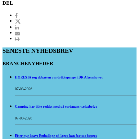
DEL
SENESTE NYHEDSBREV
BRANCHENYHEDER
HORESTA tog debatten om drikkepenge i DR Aftenshowet
07-08-2026
Camping har ikke reddet med på turismens vækstbølge
07-08-2026
Efter nye krav: Emballage på lager kan fortsat bruges