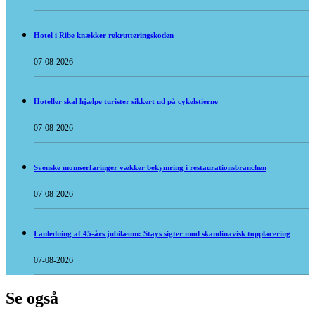
Hotel i Ribe knækker rekrutteringskoden
07-08-2026
Hoteller skal hjælpe turister sikkert ud på cykelstierne
07-08-2026
Svenske momserfaringer vækker bekymring i restaurationsbranchen
07-08-2026
I anledning af 45-års jubilæum: Stays sigter mod skandinavisk topplacering
07-08-2026
Se også