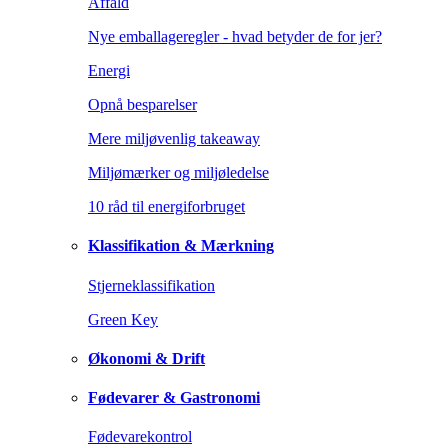
Affald
Nye emballageregler - hvad betyder de for jer?
Energi
Opnå besparelser
Mere miljøvenlig takeaway
Miljømærker og miljøledelse
10 råd til energiforbruget
Klassifikation & Mærkning
Stjerneklassifikation
Green Key
Økonomi & Drift
Fødevarer & Gastronomi
Fødevarekontrol