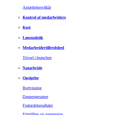
Ansættelsesvilkår
Kontrol af medarbejdere
Kost
Lønstatistik
Medarbejdertilfredshed
Trivsel i branchen
Natarbejde
Opsigelse
Bortvisning
Dagpengesatser
Fratrædelsesaftaler
Fritstilling og suspension