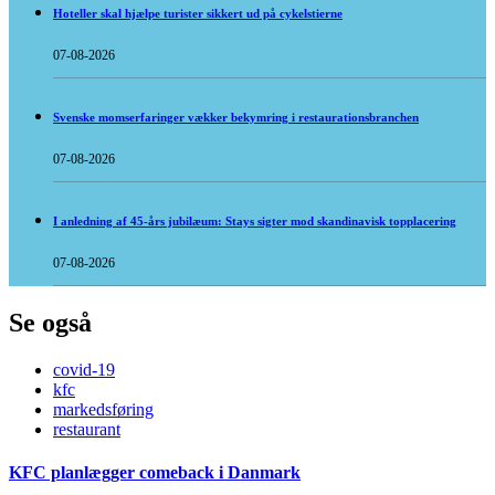
Hoteller skal hjælpe turister sikkert ud på cykelstierne
07-08-2026
Svenske momserfaringer vækker bekymring i restaurationsbranchen
07-08-2026
I anledning af 45-års jubilæum: Stays sigter mod skandinavisk topplacering
07-08-2026
Se også
covid-19
kfc
markedsføring
restaurant
KFC planlægger comeback i Danmark