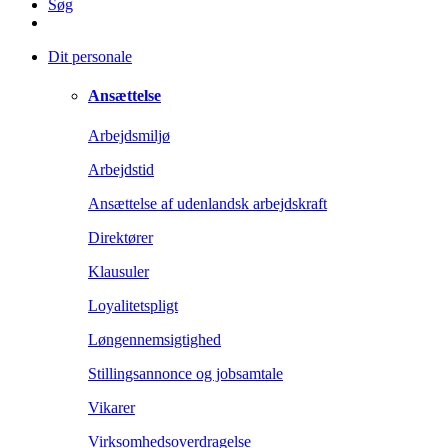
Søg
Dit personale
Ansættelse
Arbejdsmiljø
Arbejdstid
Ansættelse af udenlandsk arbejdskraft
Direktører
Klausuler
Loyalitetspligt
Løngennemsigtighed
Stillingsannonce og jobsamtale
Vikarer
Virksomhedsoverdragelse