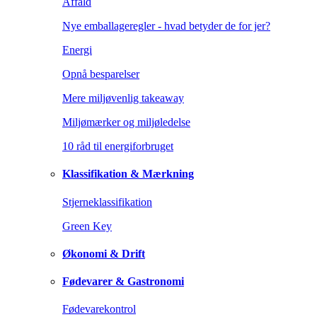
Affald
Nye emballageregler - hvad betyder de for jer?
Energi
Opnå besparelser
Mere miljøvenlig takeaway
Miljømærker og miljøledelse
10 råd til energiforbruget
Klassifikation & Mærkning
Stjerneklassifikation
Green Key
Økonomi & Drift
Fødevarer & Gastronomi
Fødevarekontrol