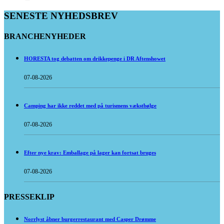
SENESTE NYHEDSBREV
BRANCHENYHEDER
HORESTA tog debatten om drikkepenge i DR Aftenshowet
07-08-2026
Camping har ikke reddet med på turismens vækstbølge
07-08-2026
Efter nye krav: Emballage på lager kan fortsat bruges
07-08-2026
PRESSEKLIP
Norrlyst åbner burgerrestaurant med Casper Drømme