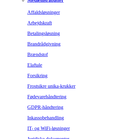
Medlemsrabatter
Affaldsløsninger
Arbejdskraft
Betalingsløsning
Brandrådgivning
Brændstof
Elaftale
Forsikring
Frostsikre unika-krukker
Fødevarehåndtering
GDPR-håndtering
Inkassobehandling
IT- og WiFi-løsninger
Juridiske dokumenter