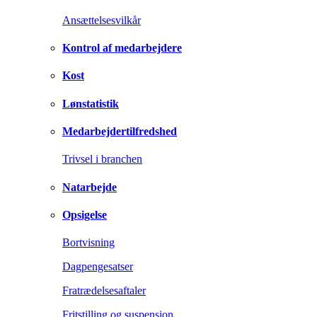
Ansættelsesvilkår
Kontrol af medarbejdere
Kost
Lønstatistik
Medarbejdertilfredshed
Trivsel i branchen
Natarbejde
Opsigelse
Bortvisning
Dagpengesatser
Fratrædelsesaftaler
Fritstilling og suspension