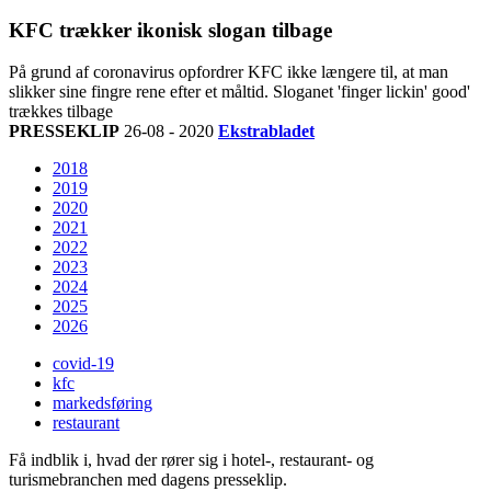
KFC trækker ikonisk slogan tilbage
På grund af coronavirus opfordrer KFC ikke længere til, at man
slikker sine fingre rene efter et måltid. Sloganet 'finger lickin' good'
trækkes tilbage
PRESSEKLIP
26-08 - 2020
Ekstrabladet
2018
2019
2020
2021
2022
2023
2024
2025
2026
covid-19
kfc
markedsføring
restaurant
Få indblik i, hvad der rører sig i hotel-, restaurant- og
turismebranchen med dagens presseklip.