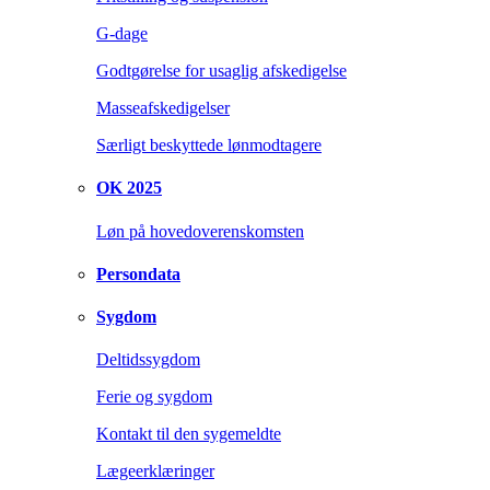
G-dage
Godtgørelse for usaglig afskedigelse
Masseafskedigelser
Særligt beskyttede lønmodtagere
OK 2025
Løn på hovedoverenskomsten
Persondata
Sygdom
Deltidssygdom
Ferie og sygdom
Kontakt til den sygemeldte
Lægeerklæringer