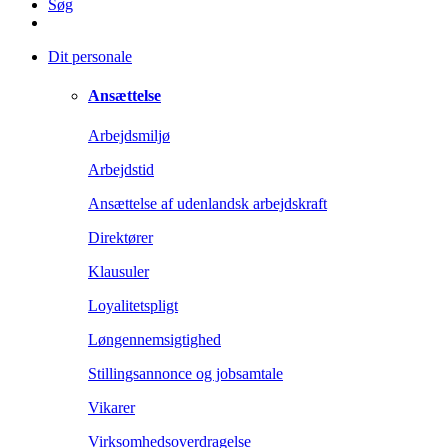
Søg
Dit personale
Ansættelse
Arbejdsmiljø
Arbejdstid
Ansættelse af udenlandsk arbejdskraft
Direktører
Klausuler
Loyalitetspligt
Løngennemsigtighed
Stillingsannonce og jobsamtale
Vikarer
Virksomhedsoverdragelse