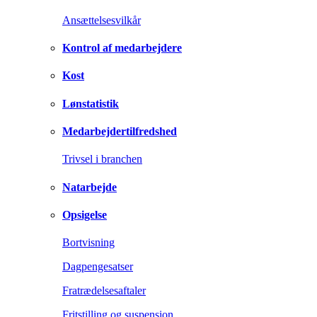
Ansættelsesvilkår
Kontrol af medarbejdere
Kost
Lønstatistik
Medarbejdertilfredshed
Trivsel i branchen
Natarbejde
Opsigelse
Bortvisning
Dagpengesatser
Fratrædelsesaftaler
Fritstilling og suspension