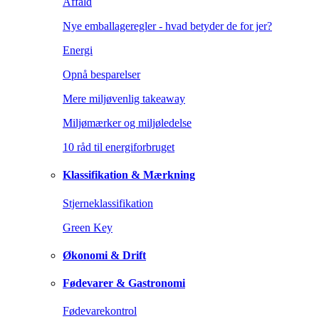
Affald
Nye emballageregler - hvad betyder de for jer?
Energi
Opnå besparelser
Mere miljøvenlig takeaway
Miljømærker og miljøledelse
10 råd til energiforbruget
Klassifikation & Mærkning
Stjerneklassifikation
Green Key
Økonomi & Drift
Fødevarer & Gastronomi
Fødevarekontrol