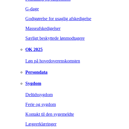
G-dage
Godtgørelse for usaglig afskedigelse
Masseafskedigelser
Særligt beskyttede lønmodtagere
OK 2025
Løn på hovedoverenskomsten
Persondata
Sygdom
Deltidssygdom
Ferie og sygdom
Kontakt til den sygemeldte
Lægeerklæringer