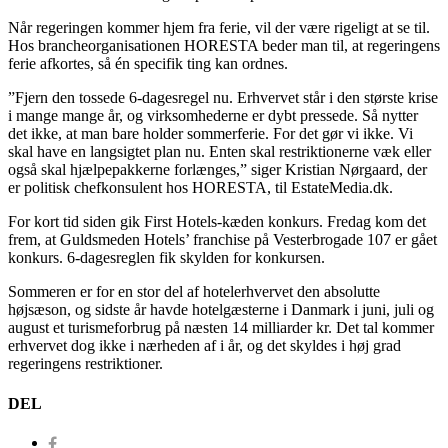
Når regeringen kommer hjem fra ferie, vil der være rigeligt at se til.
Hos brancheorganisationen HORESTA beder man til, at regeringens
ferie afkortes, så én specifik ting kan ordnes.
”Fjern den tossede 6-dagesregel nu. Erhvervet står i den største krise
i mange mange år, og virksomhederne er dybt pressede. Så nytter
det ikke, at man bare holder sommerferie. For det gør vi ikke. Vi
skal have en langsigtet plan nu. Enten skal restriktionerne væk eller
også skal hjælpepakkerne forlænges,” siger Kristian Nørgaard, der
er politisk chefkonsulent hos HORESTA, til EstateMedia.dk.
For kort tid siden gik First Hotels-kæden konkurs. Fredag kom det
frem, at Guldsmeden Hotels’ franchise på Vesterbrogade 107 er gået
konkurs. 6-dagesreglen fik skylden for konkursen.
Sommeren er for en stor del af hotelerhvervet den absolutte
højsæson, og sidste år havde hotelgæsterne i Danmark i juni, juli og
august et turismeforbrug på næsten 14 milliarder kr. Det tal kommer
erhvervet dog ikke i nærheden af i år, og det skyldes i høj grad
regeringens restriktioner.
DEL