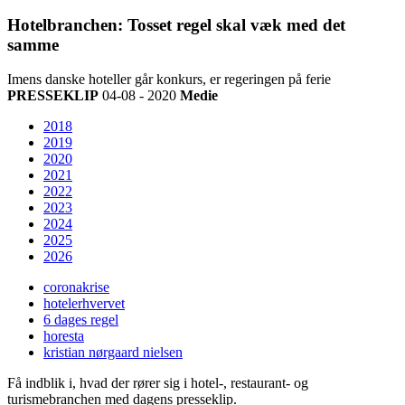
Hotelbranchen: Tosset regel skal væk med det
samme
Imens danske hoteller går konkurs, er regeringen på ferie
PRESSEKLIP
04-08 - 2020
Medie
2018
2019
2020
2021
2022
2023
2024
2025
2026
coronakrise
hotelerhvervet
6 dages regel
horesta
kristian nørgaard nielsen
Få indblik i, hvad der rører sig i hotel-, restaurant- og
turismebranchen med dagens presseklip.