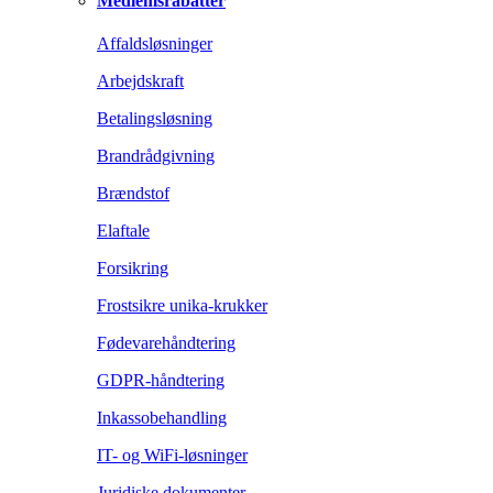
Medlemsrabatter
Affaldsløsninger
Arbejdskraft
Betalingsløsning
Brandrådgivning
Brændstof
Elaftale
Forsikring
Frostsikre unika-krukker
Fødevarehåndtering
GDPR-håndtering
Inkassobehandling
IT- og WiFi-løsninger
Juridiske dokumenter