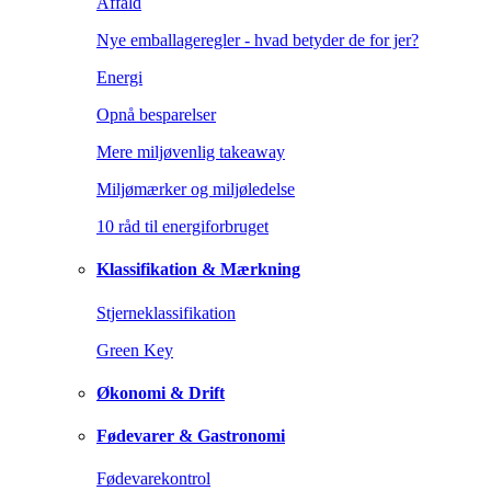
Affald
Nye emballageregler - hvad betyder de for jer?
Energi
Opnå besparelser
Mere miljøvenlig takeaway
Miljømærker og miljøledelse
10 råd til energiforbruget
Klassifikation & Mærkning
Stjerneklassifikation
Green Key
Økonomi & Drift
Fødevarer & Gastronomi
Fødevarekontrol