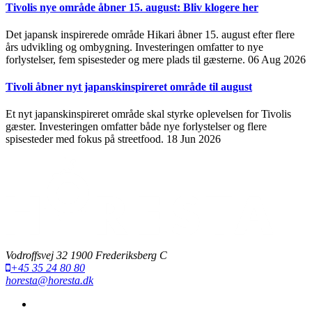
Tivolis nye område åbner 15. august: Bliv klogere her
Det japansk inspirerede område Hikari åbner 15. august efter flere
års udvikling og ombygning. Investeringen omfatter to nye
forlystelser, fem spisesteder og mere plads til gæsterne.
06 Aug 2026
Tivoli åbner nyt japanskinspireret område til august
Et nyt japanskinspireret område skal styrke oplevelsen for Tivolis
gæster. Investeringen omfatter både nye forlystelser og flere
spisesteder med fokus på streetfood.
18 Jun 2026
Vodroffsvej 32 1900 Frederiksberg C
+45 35 24 80 80
horesta@horesta.dk