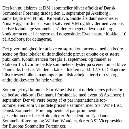
Det kan nu afsløres at DM i sommelier bliver afholdt af Dansk
Sommelier Forening tirsdag den 1. september på Axelborg i
samarbejde med Nimb i København. Sidste års danmarksmester
Nina Højgaard Jensen vandt sølv ved VM og blev dermed verdens
bedste kvindelige sommelier, så der er meget at leve op til, og
konkurrencen er i år større end nogensinde. Event starter klokken 10
på Axelborg for deltagerne.
Det giver mulighed for at lave en større konkurrence med en bedre
scene og flere lokaler til de indledende prøver on-site og et større
publikum. Konkurrencen foregår 1. september, og finalen er
klokken 15, hvor tre bedste sommeliers dyster på scenen om at blive
Danmarks bedste. Vinderen kåres klokken ca. kl. 17:30. Deltagerne
bliver testet i blindsmagninger, praktisk arbejde, teori om vin og
andre drikkevarer fra hele verden.
Som noget nyt kommer Star Wine List til at uddele deres priser for
de bedste vinkort i Danmark i forbindelse med event på Axelborg 1.
september. Der vil være besøg af et par internationale top-
sommelierer, som vil uddele priserne sammen med Star Wine List.
Dansk Sommelier Forening hentet et par prominente
gæstedommere: Peer Holm, der er Præsident for Tysklands
Sommelierforening, og William Wouders, der er ASI Vicepræsident
for Europas Sommelier Foreninger.