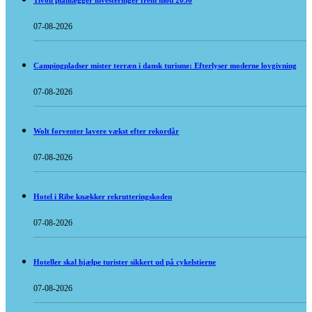
Tivoli planlægger investeringer frem mod 2030
07-08-2026
Campingpladser mister terræn i dansk turisme: Efterlyser moderne lovgivning
07-08-2026
Wolt forventer lavere vækst efter rekordår
07-08-2026
Hotel i Ribe knækker rekrutteringskoden
07-08-2026
Hoteller skal hjælpe turister sikkert ud på cykelstierne
07-08-2026