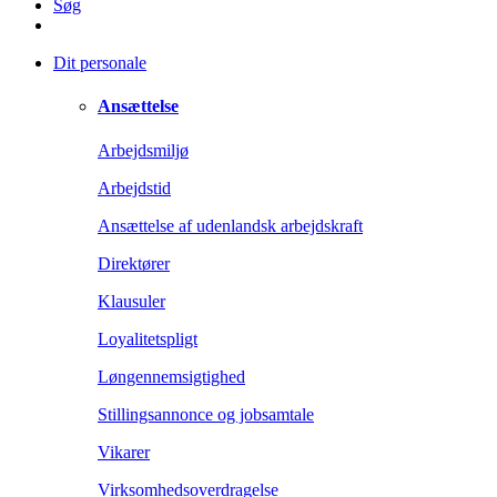
Søg
Dit personale
Ansættelse
Arbejdsmiljø
Arbejdstid
Ansættelse af udenlandsk arbejdskraft
Direktører
Klausuler
Loyalitetspligt
Løngennemsigtighed
Stillingsannonce og jobsamtale
Vikarer
Virksomhedsoverdragelse