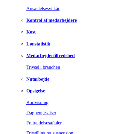
Ansættelsesvilkår
Kontrol af medarbejdere
Kost
Lønstatistik
Medarbejdertilfredshed
Trivsel i branchen
Natarbejde
Opsigelse
Bortvisning
Dagpengesatser
Fratrædelsesaftaler
Fritstilling og suspension