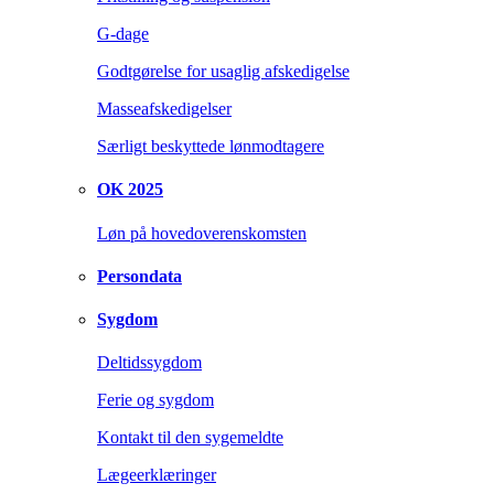
G-dage
Godtgørelse for usaglig afskedigelse
Masseafskedigelser
Særligt beskyttede lønmodtagere
OK 2025
Løn på hovedoverenskomsten
Persondata
Sygdom
Deltidssygdom
Ferie og sygdom
Kontakt til den sygemeldte
Lægeerklæringer