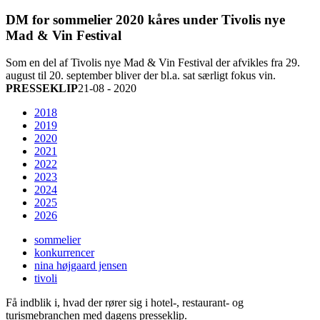
DM for sommelier 2020 kåres under Tivolis nye
Mad & Vin Festival
Som en del af Tivolis nye Mad & Vin Festival der afvikles fra 29.
august til 20. september bliver der bl.a. sat særligt fokus vin.
PRESSEKLIP
21-08 - 2020
2018
2019
2020
2021
2022
2023
2024
2025
2026
sommelier
konkurrencer
nina højgaard jensen
tivoli
Få indblik i, hvad der rører sig i hotel-, restaurant- og
turismebranchen med dagens presseklip.