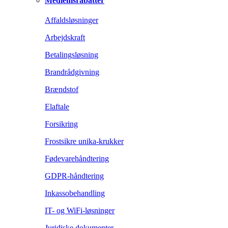
Medlemsrabatter
Affaldsløsninger
Arbejdskraft
Betalingsløsning
Brandrådgivning
Brændstof
Elaftale
Forsikring
Frostsikre unika-krukker
Fødevarehåndtering
GDPR-håndtering
Inkassobehandling
IT- og WiFi-løsninger
Juridiske dokumenter