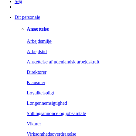
Søg
Dit personale
Ansættelse
Arbejdsmiljø
Arbejdstid
Ansættelse af udenlandsk arbejdskraft
Direktører
Klausuler
Loyalitetspligt
Løngennemsigtighed
Stillingsannonce og jobsamtale
Vikarer
Virksomhedsoverdragelse