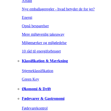
Affald
Nye emballageregler - hvad betyder de for jer?
Energi
Opnå besparelser
Mere miljøvenlig takeaway
Miljømærker og miljøledelse
10 råd til energiforbruget
Klassifikation & Mærkning
Stjerneklassifikation
Green Key
Økonomi & Drift
Fødevarer & Gastronomi
Fødevarekontrol