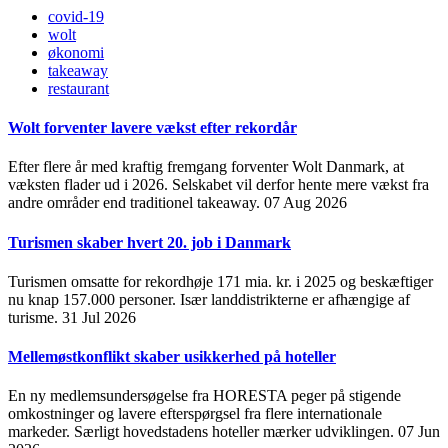
covid-19
wolt
økonomi
takeaway
restaurant
Wolt forventer lavere vækst efter rekordår
Efter flere år med kraftig fremgang forventer Wolt Danmark, at
væksten flader ud i 2026. Selskabet vil derfor hente mere vækst fra
andre områder end traditionel takeaway.
07 Aug 2026
Turismen skaber hvert 20. job i Danmark
Turismen omsatte for rekordhøje 171 mia. kr. i 2025 og beskæftiger
nu knap 157.000 personer. Især landdistrikterne er afhængige af
turisme.
31 Jul 2026
Mellemøstkonflikt skaber usikkerhed på hoteller
En ny medlemsundersøgelse fra HORESTA peger på stigende
omkostninger og lavere efterspørgsel fra flere internationale
markeder. Særligt hovedstadens hoteller mærker udviklingen.
07 Jun