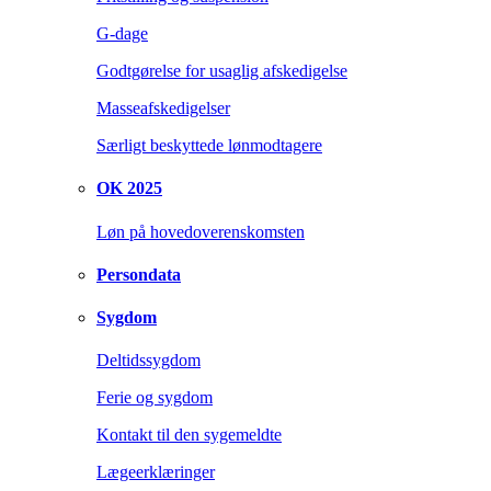
G-dage
Godtgørelse for usaglig afskedigelse
Masseafskedigelser
Særligt beskyttede lønmodtagere
OK 2025
Løn på hovedoverenskomsten
Persondata
Sygdom
Deltidssygdom
Ferie og sygdom
Kontakt til den sygemeldte
Lægeerklæringer