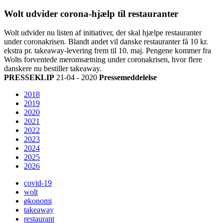
Wolt udvider corona-hjælp til restauranter
Wolt udvider nu listen af initiativer, der skal hjælpe restauranter
under coronakrisen. Blandt andet vil danske restauranter få 10 kr.
ekstra pr. takeaway-levering frem til 10. maj. Pengene kommer fra
Wolts forventede meromsætning under coronakrisen, hvor flere
danskere nu bestiller takeaway.
PRESSEKLIP
21-04 - 2020
Pressemeddelelse
2018
2019
2020
2021
2022
2023
2024
2025
2026
covid-19
wolt
økonomi
takeaway
restaurant