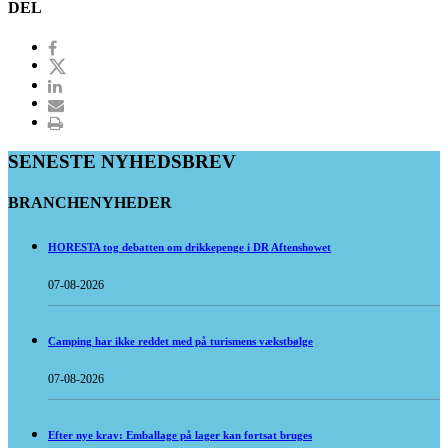
DEL
SENESTE NYHEDSBREV
BRANCHENYHEDER
HORESTA tog debatten om drikkepenge i DR Aftenshowet
07-08-2026
Camping har ikke reddet med på turismens vækstbølge
07-08-2026
Efter nye krav: Emballage på lager kan fortsat bruges