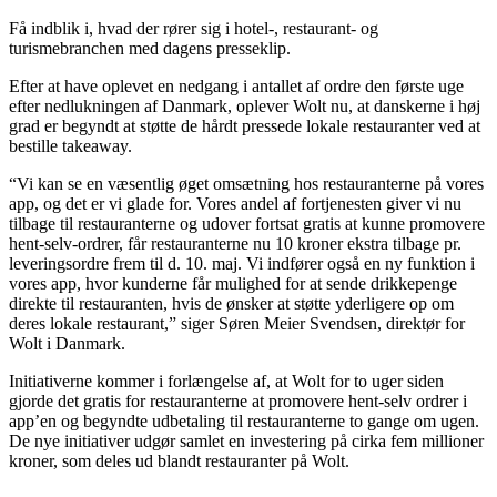
Få indblik i, hvad der rører sig i hotel-, restaurant- og
turismebranchen med dagens presseklip.
Efter at have oplevet en nedgang i antallet af ordre den første uge
efter nedlukningen af Danmark, oplever Wolt nu, at danskerne i høj
grad er begyndt at støtte de hårdt pressede lokale restauranter ved at
bestille takeaway.
“Vi kan se en væsentlig øget omsætning hos restauranterne på vores
app, og det er vi glade for. Vores andel af fortjenesten giver vi nu
tilbage til restauranterne og udover fortsat gratis at kunne promovere
hent-selv-ordrer, får restauranterne nu 10 kroner ekstra tilbage pr.
leveringsordre frem til d. 10. maj. Vi indfører også en ny funktion i
vores app, hvor kunderne får mulighed for at sende drikkepenge
direkte til restauranten, hvis de ønsker at støtte yderligere op om
deres lokale restaurant,” siger Søren Meier Svendsen, direktør for
Wolt i Danmark.
Initiativerne kommer i forlængelse af, at Wolt for to uger siden
gjorde det gratis for restauranterne at promovere hent-selv ordrer i
app’en og begyndte udbetaling til restauranterne to gange om ugen.
De nye initiativer udgør samlet en investering på cirka fem millioner
kroner, som deles ud blandt restauranter på Wolt.