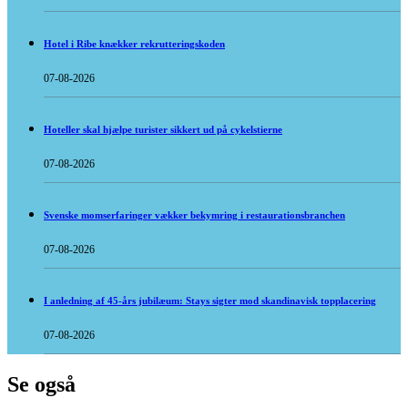
Hotel i Ribe knækker rekrutteringskoden
07-08-2026
Hoteller skal hjælpe turister sikkert ud på cykelstierne
07-08-2026
Svenske momserfaringer vækker bekymring i restaurationsbranchen
07-08-2026
I anledning af 45-års jubilæum: Stays sigter mod skandinavisk topplacering
07-08-2026
Se også