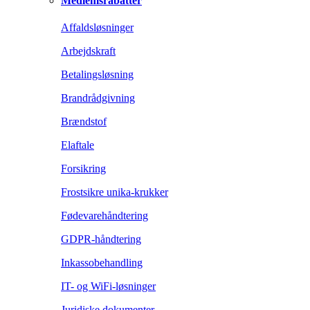
Medlemsrabatter
Affaldsløsninger
Arbejdskraft
Betalingsløsning
Brandrådgivning
Brændstof
Elaftale
Forsikring
Frostsikre unika-krukker
Fødevarehåndtering
GDPR-håndtering
Inkassobehandling
IT- og WiFi-løsninger
Juridiske dokumenter