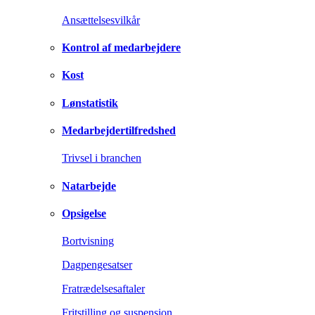
Ansættelsesvilkår
Kontrol af medarbejdere
Kost
Lønstatistik
Medarbejdertilfredshed
Trivsel i branchen
Natarbejde
Opsigelse
Bortvisning
Dagpengesatser
Fratrædelsesaftaler
Fritstilling og suspension