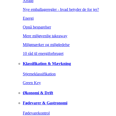
Affald
Nye emballageregler - hvad betyder de for jer?
Energi
Opnå besparelser
Mere miljøvenlig takeaway
Miljømærker og miljøledelse
10 råd til energiforbruget
Klassifikation & Mærkning
Stjerneklassifikation
Green Key
Økonomi & Drift
Fødevarer & Gastronomi
Fødevarekontrol