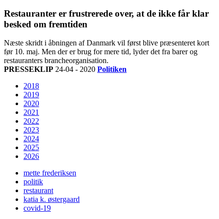
Restauranter er frustrerede over, at de ikke får klar
besked om fremtiden
Næste skridt i åbningen af Danmark vil først blive præsenteret kort
før 10. maj. Men der er brug for mere tid, lyder det fra barer og
restauranters brancheorganisation.
PRESSEKLIP
24-04 - 2020
Politiken
2018
2019
2020
2021
2022
2023
2024
2025
2026
mette frederiksen
politik
restaurant
katia k. østergaard
covid-19