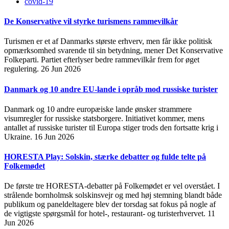
covid-19
De Konservative vil styrke turismens rammevilkår
Turismen er et af Danmarks største erhverv, men får ikke politisk
opmærksomhed svarende til sin betydning, mener Det Konservative
Folkeparti. Partiet efterlyser bedre rammevilkår frem for øget
regulering.
26 Jun 2026
Danmark og 10 andre EU-lande i opråb mod russiske turister
Danmark og 10 andre europæiske lande ønsker strammere
visumregler for russiske statsborgere. Initiativet kommer, mens
antallet af russiske turister til Europa stiger trods den fortsatte krig i
Ukraine.
16 Jun 2026
HORESTA Play: Solskin, stærke debatter og fulde telte på
Folkemødet
De første tre HORESTA-debatter på Folkemødet er vel overstået. I
strålende bornholmsk solskinsvejr og med høj stemning blandt både
publikum og paneldeltagere blev der torsdag sat fokus på nogle af
de vigtigste spørgsmål for hotel-, restaurant- og turisterhvervet.
11
Jun 2026