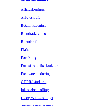
Medlemsrabatter
Affaldsløsninger
Arbejdskraft
Betalingsløsning
Brandrådgivning
Brændstof
Elaftale
Forsikring
Frostsikre unika-krukker
Fødevarehåndtering
GDPR-håndtering
Inkassobehandling
IT- og WiFi-løsninger
Juridiske dokumenter