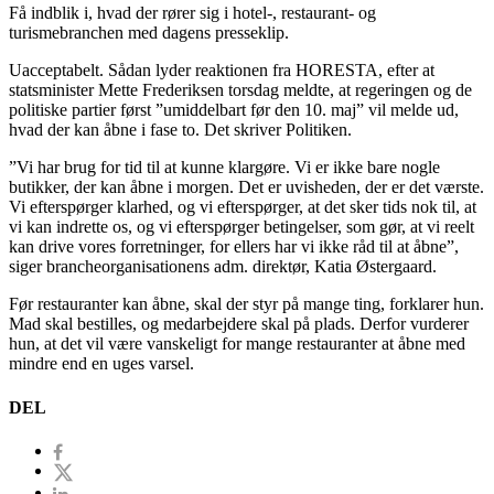
Få indblik i, hvad der rører sig i hotel-, restaurant- og
turismebranchen med dagens presseklip.
Uacceptabelt. Sådan lyder reaktionen fra HORESTA, efter at
statsminister Mette Frederiksen torsdag meldte, at regeringen og de
politiske partier først ”umiddelbart før den 10. maj” vil melde ud,
hvad der kan åbne i fase to. Det skriver Politiken.
”Vi har brug for tid til at kunne klargøre. Vi er ikke bare nogle
butikker, der kan åbne i morgen. Det er uvisheden, der er det værste.
Vi efterspørger klarhed, og vi efterspørger, at det sker tids nok til, at
vi kan indrette os, og vi efterspørger betingelser, som gør, at vi reelt
kan drive vores forretninger, for ellers har vi ikke råd til at åbne”,
siger brancheorganisationens adm. direktør, Katia Østergaard.
Før restauranter kan åbne, skal der styr på mange ting, forklarer hun.
Mad skal bestilles, og medarbejdere skal på plads. Derfor vurderer
hun, at det vil være vanskeligt for mange restauranter at åbne med
mindre end en uges varsel.
DEL