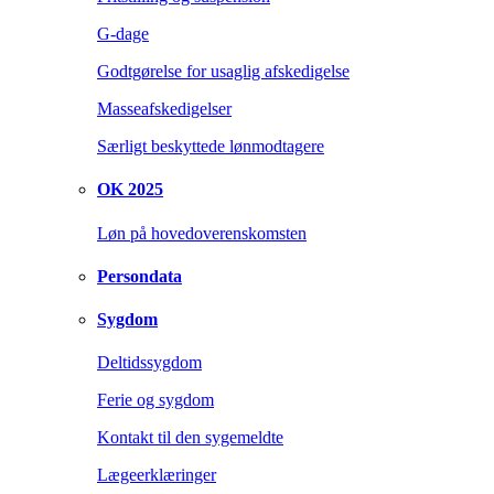
G-dage
Godtgørelse for usaglig afskedigelse
Masseafskedigelser
Særligt beskyttede lønmodtagere
OK 2025
Løn på hovedoverenskomsten
Persondata
Sygdom
Deltidssygdom
Ferie og sygdom
Kontakt til den sygemeldte
Lægeerklæringer