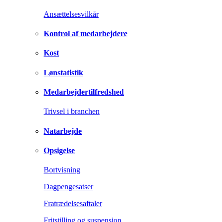
Ansættelsesvilkår
Kontrol af medarbejdere
Kost
Lønstatistik
Medarbejdertilfredshed
Trivsel i branchen
Natarbejde
Opsigelse
Bortvisning
Dagpengesatser
Fratrædelsesaftaler
Fritstilling og suspension