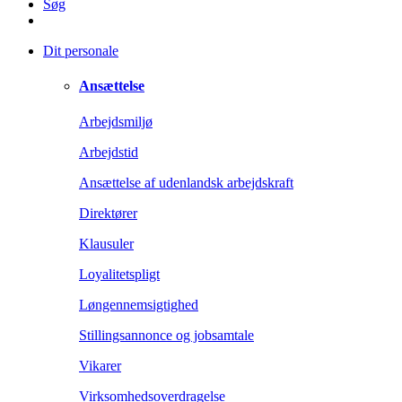
Søg
Dit personale
Ansættelse
Arbejdsmiljø
Arbejdstid
Ansættelse af udenlandsk arbejdskraft
Direktører
Klausuler
Loyalitetspligt
Løngennemsigtighed
Stillingsannonce og jobsamtale
Vikarer
Virksomhedsoverdragelse