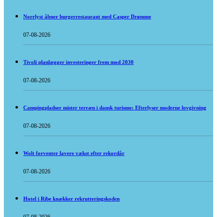
Norrlyst åbner burgerrestaurant med Casper Drømme
07-08-2026
Tivoli planlægger investeringer frem mod 2030
07-08-2026
Campingpladser mister terræn i dansk turisme: Efterlyser moderne lovgivning
07-08-2026
Wolt forventer lavere vækst efter rekordår
07-08-2026
Hotel i Ribe knækker rekrutteringskoden