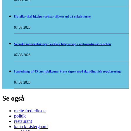
07-08-2026
Hoteller skal hjælpe turister sikkert ud på cykelstierne
07-08-2026
Svenske momserfaringer vækker bekymring i restaurationsbranchen
07-08-2026
I anledning af 45-års jubilæum: Stays sigter mod skandinavisk topplacering
07-08-2026
Se også
mette frederiksen
politik
restaurant
katia k. østergaard