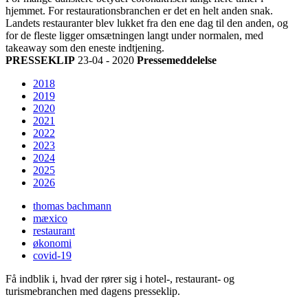
hjemmet. For restaurationsbranchen er det en helt anden snak.
Landets restauranter blev lukket fra den ene dag til den anden, og
for de fleste ligger omsætningen langt under normalen, med
takeaway som den eneste indtjening.
PRESSEKLIP
23-04 - 2020
Pressemeddelelse
2018
2019
2020
2021
2022
2023
2024
2025
2026
thomas bachmann
mæxico
restaurant
økonomi
covid-19
Få indblik i, hvad der rører sig i hotel-, restaurant- og
turismebranchen med dagens presseklip.