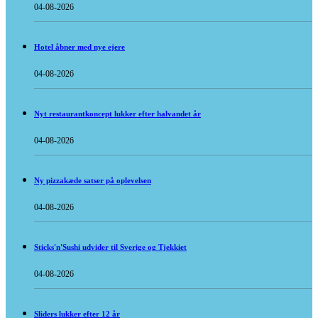
04-08-2026
Hotel åbner med nye ejere
04-08-2026
Nyt restaurantkoncept lukker efter halvandet år
04-08-2026
Ny pizzakæde satser på oplevelsen
04-08-2026
Sticks'n'Sushi udvider til Sverige og Tjekkiet
04-08-2026
Sliders lukker efter 12 år