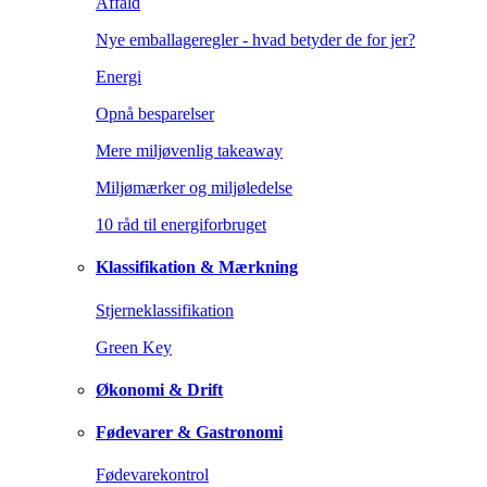
Affald
Nye emballageregler - hvad betyder de for jer?
Energi
Opnå besparelser
Mere miljøvenlig takeaway
Miljømærker og miljøledelse
10 råd til energiforbruget
Klassifikation & Mærkning
Stjerneklassifikation
Green Key
Økonomi & Drift
Fødevarer & Gastronomi
Fødevarekontrol