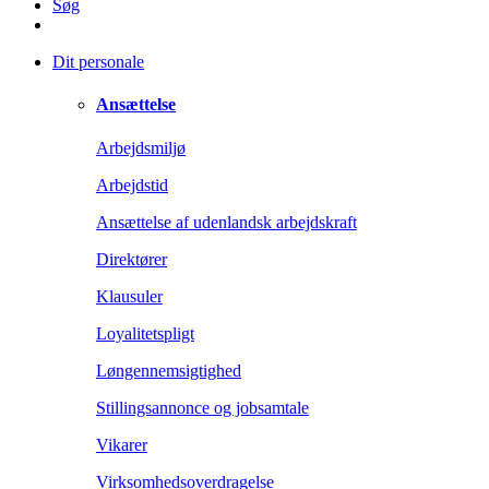
Søg
Dit personale
Ansættelse
Arbejdsmiljø
Arbejdstid
Ansættelse af udenlandsk arbejdskraft
Direktører
Klausuler
Loyalitetspligt
Løngennemsigtighed
Stillingsannonce og jobsamtale
Vikarer
Virksomhedsoverdragelse