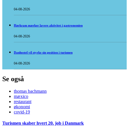
04-08-2026
Hørkram mærker lavere aktivitet i gastronomien
04-08-2026
Danhostel vil styrke sin position i turismen
04-08-2026
Se også
thomas bachmann
mæxico
restaurant
økonomi
covid-19
Turismen skaber hvert 20. job i Danmark