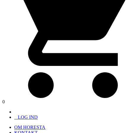
0
LOG IND
OM HORESTA
KONTAKT