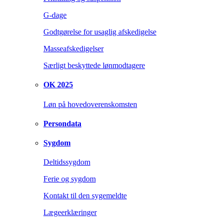
G-dage
Godtgørelse for usaglig afskedigelse
Masseafskedigelser
Særligt beskyttede lønmodtagere
OK 2025
Løn på hovedoverenskomsten
Persondata
Sygdom
Deltidssygdom
Ferie og sygdom
Kontakt til den sygemeldte
Lægeerklæringer