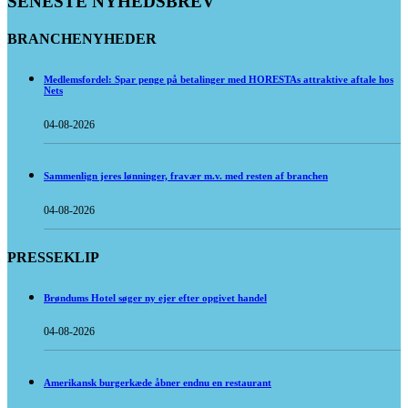
SENESTE NYHEDSBREV
BRANCHENYHEDER
Medlemsfordel: Spar penge på betalinger med HORESTAs attraktive aftale hos
Nets
04-08-2026
Sammenlign jeres lønninger, fravær m.v. med resten af branchen
04-08-2026
PRESSEKLIP
Brøndums Hotel søger ny ejer efter opgivet handel
04-08-2026
Amerikansk burgerkæde åbner endnu en restaurant