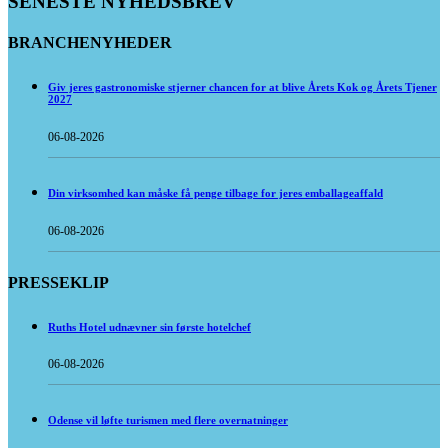
SENESTE NYHEDSBREV
BRANCHENYHEDER
Giv jeres gastronomiske stjerner chancen for at blive Årets Kok og Årets Tjener
2027
06-08-2026
Din virksomhed kan måske få penge tilbage for jeres emballageaffald
06-08-2026
PRESSEKLIP
Ruths Hotel udnævner sin første hotelchef
06-08-2026
Odense vil løfte turismen med flere overnatninger