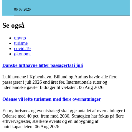
06-08-2026
Se også
unwto
turisme
covid-19
økonomi
Danske lufthavne løfter passagertal i juli
Lufthavnene i København, Billund og Aarhus havde alle flere
passagerer i juli 2026 end året før. Internationale ruter og
udenlandske gæster bidrager til væksten.
06 Aug 2026
Odense vil løfte turismen med flere overnatninger
En ny turisme- og eventstrategi skal øge antallet af overnatninger i
Odense med 40 pct. frem mod 2030. Strategien har fokus på flere
erhvervsgæster, stærkere events og en udbygning af
hotelkapaciteten.
06 Aug 2026