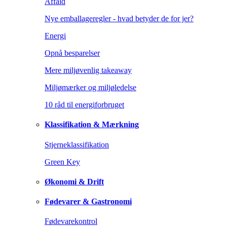
Affald
Nye emballageregler - hvad betyder de for jer?
Energi
Opnå besparelser
Mere miljøvenlig takeaway
Miljømærker og miljøledelse
10 råd til energiforbruget
Klassifikation & Mærkning
Stjerneklassifikation
Green Key
Økonomi & Drift
Fødevarer & Gastronomi
Fødevarekontrol