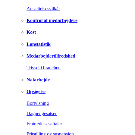
Ansættelsesvilkår
Kontrol af medarbejdere
Kost
Lønstatistik
Medarbejdertilfredshed
Trivsel i branchen
Natarbejde
Opsigelse
Bortvisning
Dagpengesatser
Fratrædelsesaftaler
Fritstilling og suspension