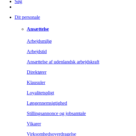
Søg
Dit personale
Ansættelse
Arbejdsmiljø
Arbejdstid
Ansættelse af udenlandsk arbejdskraft
Direktører
Klausuler
Loyalitetspligt
Løngennemsigtighed
Stillingsannonce og jobsamtale
Vikarer
Virksomhedsoverdragelse