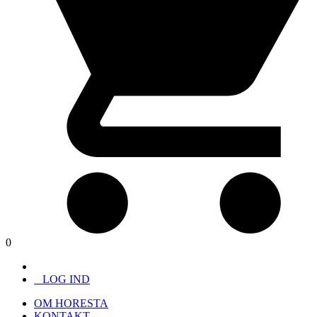
0
LOG IND
OM HORESTA
KONTAKT