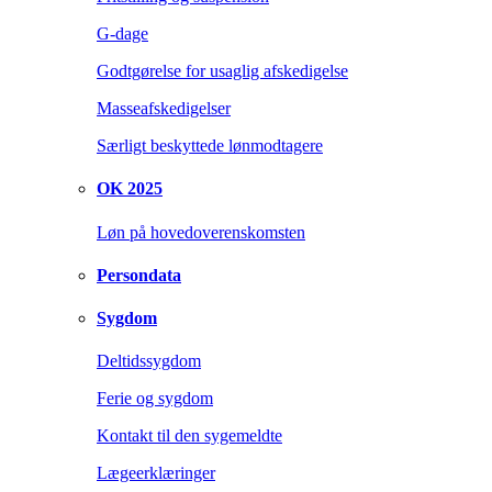
G-dage
Godtgørelse for usaglig afskedigelse
Masseafskedigelser
Særligt beskyttede lønmodtagere
OK 2025
Løn på hovedoverenskomsten
Persondata
Sygdom
Deltidssygdom
Ferie og sygdom
Kontakt til den sygemeldte
Lægeerklæringer