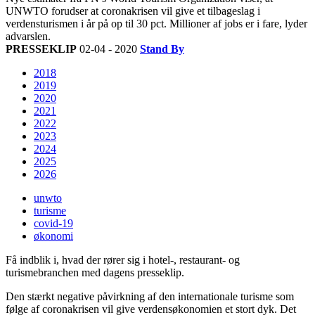
UNWTO forudser at coronakrisen vil give et tilbageslag i
verdensturismen i år på op til 30 pct. Millioner af jobs er i fare, lyder
advarslen.
PRESSEKLIP
02-04 - 2020
Stand By
2018
2019
2020
2021
2022
2023
2024
2025
2026
unwto
turisme
covid-19
økonomi
Få indblik i, hvad der rører sig i hotel-, restaurant- og
turismebranchen med dagens presseklip.
Den stærkt negative påvirkning af den internationale turisme som
følge af coronakrisen vil give verdensøkonomien et stort dyk. Det