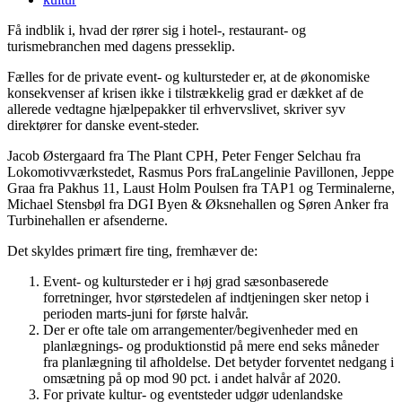
Få indblik i, hvad der rører sig i hotel-, restaurant- og
turismebranchen med dagens presseklip.
Fælles for de private event- og kultursteder er, at de økonomiske
konsekvenser af krisen ikke i tilstrækkelig grad er dækket af de
allerede vedtagne hjælpepakker til erhvervslivet, skriver syv
direktører for danske event-steder.
Jacob Østergaard fra The Plant CPH, Peter Fenger Selchau fra
Lokomotivværkstedet, Rasmus Pors fraLangelinie Pavillonen, Jeppe
Graa fra Pakhus 11, Laust Holm Poulsen fra TAP1 og Terminalerne,
Michael Stensbøl fra DGI Byen & Øksnehallen og Søren Anker fra
Turbinehallen er afsenderne.
Det skyldes primært fire ting, fremhæver de:
Event- og kultursteder er i høj grad sæsonbaserede
forretninger, hvor størstedelen af indtjeningen sker netop i
perioden marts-juni for første halvår.
Der er ofte tale om arrangementer/begivenheder med en
planlægnings- og produktionstid på mere end seks måneder
fra planlægning til afholdelse. Det betyder forventet nedgang i
omsætning på op mod 90 pct. i andet halvår af 2020.
For private kultur- og eventsteder udgør udenlandske