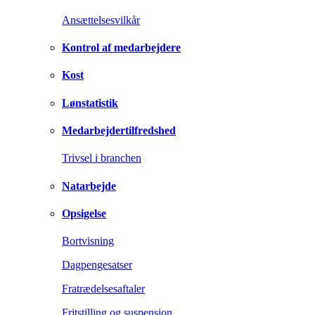
Ansættelsesvilkår
Kontrol af medarbejdere
Kost
Lønstatistik
Medarbejdertilfredshed
Trivsel i branchen
Natarbejde
Opsigelse
Bortvisning
Dagpengesatser
Fratrædelsesaftaler
Fritstilling og suspension