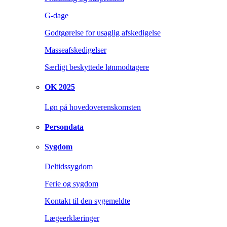
G-dage
Godtgørelse for usaglig afskedigelse
Masseafskedigelser
Særligt beskyttede lønmodtagere
OK 2025
Løn på hovedoverenskomsten
Persondata
Sygdom
Deltidssygdom
Ferie og sygdom
Kontakt til den sygemeldte
Lægeerklæringer