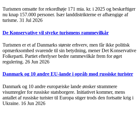
Turismen omsatte for rekordhøje 171 mia. kr. i 2025 og beskæftiger
nu knap 157.000 personer. Især landdistrikterne er afhængige af
turisme.
31 Jul 2026
De Konservative vil styrke turismens rammevilkår
Turismen er et af Danmarks største erhverv, men får ikke politisk
opmærksomhed svarende til sin betydning, mener Det Konservative
Folkeparti. Partiet efterlyser bedre rammevilkår frem for øget
regulering.
26 Jun 2026
Danmark og 10 andre EU-lande i opråb mod russiske turister
Danmark og 10 andre europæiske lande ønsker strammere
visumregler for russiske statsborgere. Initiativet kommer, mens
antallet af russiske turister til Europa stiger trods den fortsatte krig i
Ukraine.
16 Jun 2026