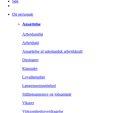
Søg
Dit personale
Ansættelse
Arbejdsmiljø
Arbejdstid
Ansættelse af udenlandsk arbejdskraft
Direktører
Klausuler
Loyalitetspligt
Løngennemsigtighed
Stillingsannonce og jobsamtale
Vikarer
Virksomhedsoverdragelse