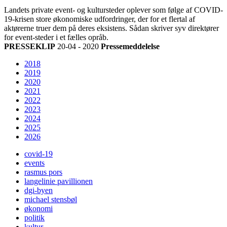
Landets private event- og kultursteder oplever som følge af COVID-
19-krisen store økonomiske udfordringer, der for et flertal af
aktørerne truer dem på deres eksistens. Sådan skriver syv direktører
for event-steder i et fælles opråb.
PRESSEKLIP
20-04 - 2020
Pressemeddelelse
2018
2019
2020
2021
2022
2023
2024
2025
2026
covid-19
events
rasmus pors
langelinie pavillionen
dgi-byen
michael stensbøl
økonomi
politik
kultur