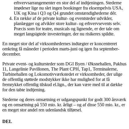
erhvervsarrangementer en stor del af indtjeningen. Stederne
imødeser lige nu slet ingen bookinger fra eksempelvis USA,
UK og Kina i Q3 og Q4 grundet omstændighederne dér.
En række af de private kultur- og eventsteder udvikler,
planlægger og afvikler store kultur- og erhvervsevents selv.
Præcis som for teatre, musicals og lignende, er der tale om
meget langsigtede investeringer, der nu risikeres spildte.
En meget stor del af virksomhedernes indtægter er koncentreret
omkring få måneder i perioden marts-juni og igen fra september-
december.
Private event- og kultursteder som DGI Byen / Øksnehallen, Pakhus
11, Langelinie Pavillonen, The Plant CPH, Tap1, Terminalerne,
Turbinehallen og Lokomotivværkstedet er virksomheder, der ulige
de offentlig støttede modstykker ikke har mulighed for at få
fremrykket offentlig tilskud el.lign., der kan være med til at dække
for den tabte indtjening.
Stederne og deres omsætning er udgangspunkt for godt 300 årsværk
og en omsætning på 550 mio. kr. årligt – og af disse 550 mio. kr., er
en meget stor andel ren udenlandsk tilførsel.
DEL