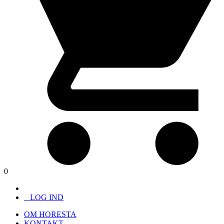
0
LOG IND
OM HORESTA
KONTAKT