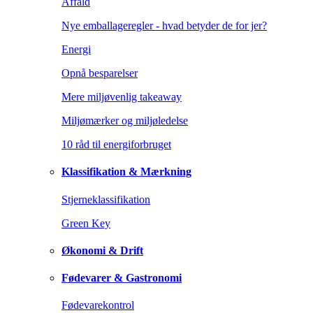
Affald
Nye emballageregler - hvad betyder de for jer?
Energi
Opnå besparelser
Mere miljøvenlig takeaway
Miljømærker og miljøledelse
10 råd til energiforbruget
Klassifikation & Mærkning
Stjerneklassifikation
Green Key
Økonomi & Drift
Fødevarer & Gastronomi
Fødevarekontrol