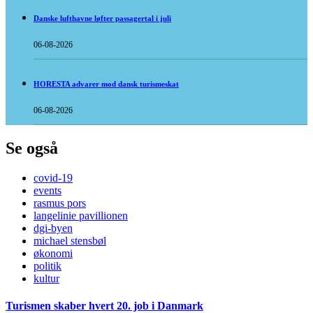
Danske lufthavne løfter passagertal i juli
06-08-2026
HORESTA advarer mod dansk turismeskat
06-08-2026
Se også
covid-19
events
rasmus pors
langelinie pavillionen
dgi-byen
michael stensbøl
økonomi
politik
kultur
Turismen skaber hvert 20. job i Danmark