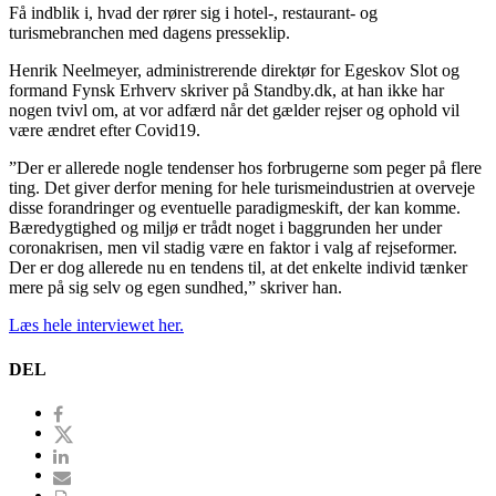
Få indblik i, hvad der rører sig i hotel-, restaurant- og
turismebranchen med dagens presseklip.
Henrik Neelmeyer, administrerende direktør for Egeskov Slot og
formand Fynsk Erhverv skriver på Standby.dk, at han ikke har
nogen tvivl om, at vor adfærd når det gælder rejser og ophold vil
være ændret efter Covid19.
”Der er allerede nogle tendenser hos forbrugerne som peger på flere
ting. Det giver derfor mening for hele turismeindustrien at overveje
disse forandringer og eventuelle paradigmeskift, der kan komme.
Bæredygtighed og miljø er trådt noget i baggrunden her under
coronakrisen, men vil stadig være en faktor i valg af rejseformer.
Der er dog allerede nu en tendens til, at det enkelte individ tænker
mere på sig selv og egen sundhed,” skriver han.
Læs hele interviewet her.
DEL