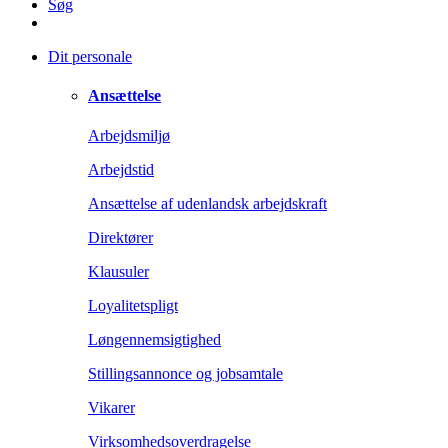
Søg
Dit personale
Ansættelse
Arbejdsmiljø
Arbejdstid
Ansættelse af udenlandsk arbejdskraft
Direktører
Klausuler
Loyalitetspligt
Løngennemsigtighed
Stillingsannonce og jobsamtale
Vikarer
Virksomhedsoverdragelse