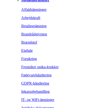
Medlemsrabatter
Affaldsløsninger
Arbejdskraft
Betalingsløsning
Brandrådgivning
Brændstof
Elaftale
Forsikring
Frostsikre unika-krukker
Fødevarehåndtering
GDPR-håndtering
Inkassobehandling
IT- og WiFi-løsninger
Juridiske dokumenter