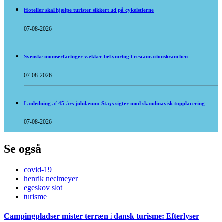
Hoteller skal hjælpe turister sikkert ud på cykelstierne
07-08-2026
Svenske momserfaringer vækker bekymring i restaurationsbranchen
07-08-2026
I anledning af 45-års jubilæum: Stays sigter mod skandinavisk topplacering
07-08-2026
Se også
covid-19
henrik neelmeyer
egeskov slot
turisme
Campingpladser mister terræn i dansk turisme: Efterlyser