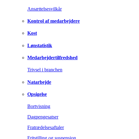
Ansættelsesvilkår
Kontrol af medarbejdere
Kost
Lønstatistik
Medarbejdertilfredshed
Trivsel i branchen
Natarbejde
Opsigelse
Bortvisning
Dagpengesatser
Fratrædelsesaftaler
Fritstilling og suspension