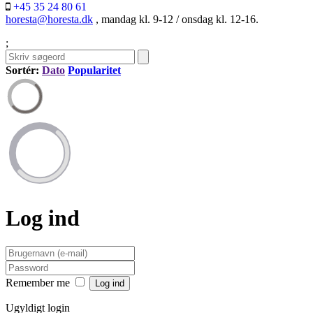
+45 35 24 80 61
horesta@horesta.dk
, mandag kl. 9-12 / onsdag kl. 12-16.
;
Sortér:
Dato
Popularitet
Log ind
Remember me
Ugyldigt login