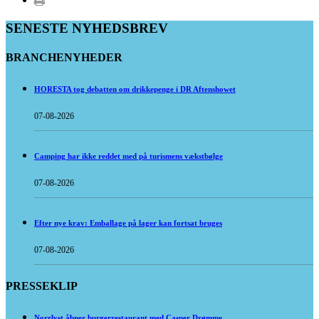
SENESTE NYHEDSBREV
BRANCHENYHEDER
HORESTA tog debatten om drikkepenge i DR Aftenshowet
07-08-2026
Camping har ikke reddet med på turismens vækstbølge
07-08-2026
Efter nye krav: Emballage på lager kan fortsat bruges
07-08-2026
PRESSEKLIP
Norrlyst åbner burgerrestaurant med Casper Drømme