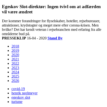
Egeskov Slot-direktør: Ingen tvivl om at adfærden
vil være ændret
Der kommer forandringer for flyselskaber, hoteller, rejsebureauer,
attraktioner, krydstogter og meget mere efter corona-krisen. Men
hvilke? Det har kendt veteran i rejsebranchen med erfaring fra alle
områderne bud på.
PRESSEKLIP
16-04 - 2020
Stand By
2018
2019
2020
2021
2022
2023
2024
2025
2026
covid-19
henrik neelmeyer
egeskov slot
turisme