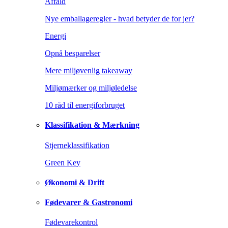
Affald
Nye emballageregler - hvad betyder de for jer?
Energi
Opnå besparelser
Mere miljøvenlig takeaway
Miljømærker og miljøledelse
10 råd til energiforbruget
Klassifikation & Mærkning
Stjerneklassifikation
Green Key
Økonomi & Drift
Fødevarer & Gastronomi
Fødevarekontrol