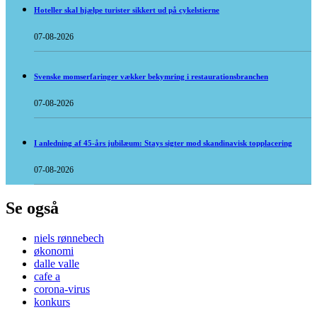
Hoteller skal hjælpe turister sikkert ud på cykelstierne
07-08-2026
Svenske momserfaringer vækker bekymring i restaurationsbranchen
07-08-2026
I anledning af 45-års jubilæum: Stays sigter mod skandinavisk topplacering
07-08-2026
Se også
niels rønnebech
økonomi
dalle valle
cafe a
corona-virus
konkurs