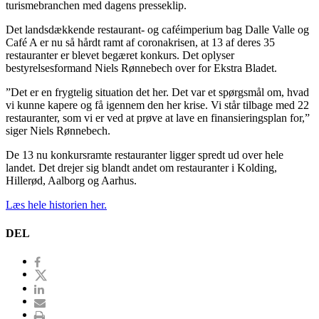
turismebranchen med dagens presseklip.
Det landsdækkende restaurant- og caféimperium bag Dalle Valle og
Café A er nu så hårdt ramt af coronakrisen, at 13 af deres 35
restauranter er blevet begæret konkurs. Det oplyser
bestyrelsesformand Niels Rønnebech over for Ekstra Bladet.
”Det er en frygtelig situation det her. Det var et spørgsmål om, hvad
vi kunne kapere og få igennem den her krise. Vi står tilbage med 22
restauranter, som vi er ved at prøve at lave en finansieringsplan for,”
siger Niels Rønnebech.
De 13 nu konkursramte restauranter ligger spredt ud over hele
landet. Det drejer sig blandt andet om restauranter i Kolding,
Hillerød, Aalborg og Aarhus.
Læs hele historien her.
DEL