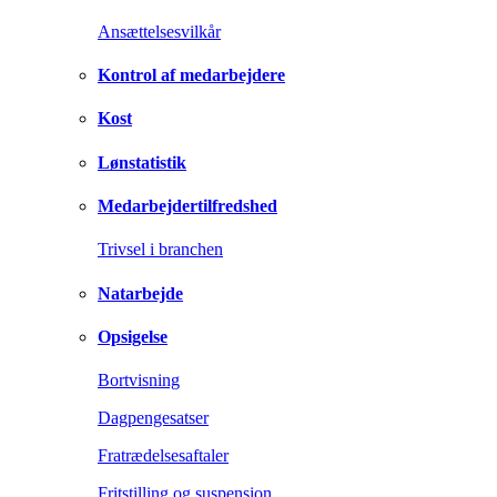
Ansættelsesvilkår
Kontrol af medarbejdere
Kost
Lønstatistik
Medarbejdertilfredshed
Trivsel i branchen
Natarbejde
Opsigelse
Bortvisning
Dagpengesatser
Fratrædelsesaftaler
Fritstilling og suspension