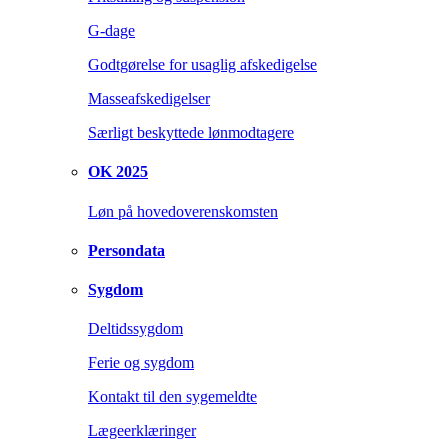
G-dage
Godtgørelse for usaglig afskedigelse
Masseafskedigelser
Særligt beskyttede lønmodtagere
OK 2025
Løn på hovedoverenskomsten
Persondata
Sygdom
Deltidssygdom
Ferie og sygdom
Kontakt til den sygemeldte
Lægeerklæringer