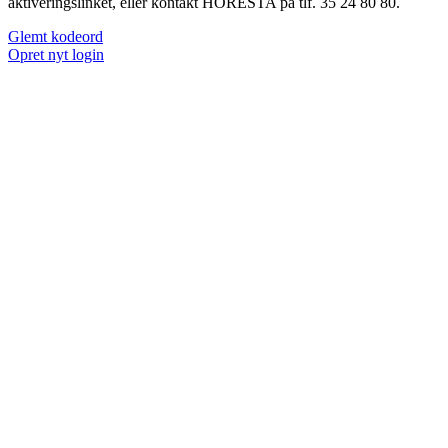
aktiveringslinket, eller kontakt HORESTA på tlf. 35 24 80 80.
Glemt kodeord
Opret nyt login