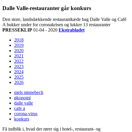
Dalle Valle-restauranter går konkurs
Den store, landsdækkende restaurantkæde bag Dalle Valle og Café
A bukker under for coronakrisen og lukker 13 restauranter
PRESSEKLIP
01-04 - 2020
Ekstrabladet
2018
2019
2020
2021
2022
2023
2024
2025
2026
niels rønnebech
økonomi
dalle valle
cafe a
corona-virus
konkurs
Få indblik i, hvad der rører sig i hotel-, restaurant- og