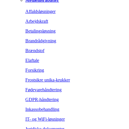
Medlemsrabatter
Affaldsløsninger
Arbejdskraft
Betalingsløsning
Brandrådgivning
Brændstof
Elaftale
Forsikring
Frostsikre unika-krukker
Fødevarehåndtering
GDPR-håndtering
Inkassobehandling
IT- og WiFi-løsninger
Juridiske dokumenter