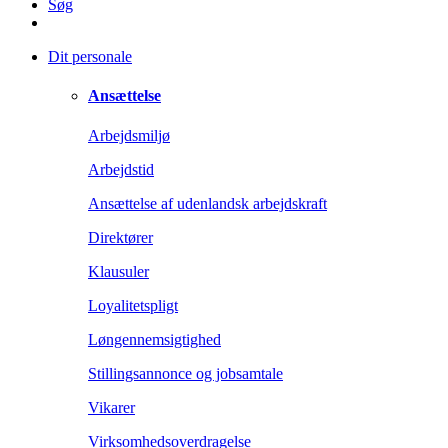
Søg
Dit personale
Ansættelse
Arbejdsmiljø
Arbejdstid
Ansættelse af udenlandsk arbejdskraft
Direktører
Klausuler
Loyalitetspligt
Løngennemsigtighed
Stillingsannonce og jobsamtale
Vikarer
Virksomhedsoverdragelse