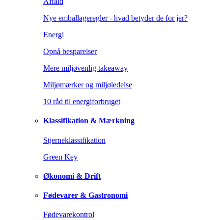
Affald
Nye emballageregler - hvad betyder de for jer?
Energi
Opnå besparelser
Mere miljøvenlig takeaway
Miljømærker og miljøledelse
10 råd til energiforbruget
Klassifikation & Mærkning
Stjerneklassifikation
Green Key
Økonomi & Drift
Fødevarer & Gastronomi
Fødevarekontrol