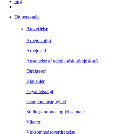
Søg
Dit personale
Ansættelse
Arbejdsmiljø
Arbejdstid
Ansættelse af udenlandsk arbejdskraft
Direktører
Klausuler
Loyalitetspligt
Løngennemsigtighed
Stillingsannonce og jobsamtale
Vikarer
Virksomhedsoverdragelse