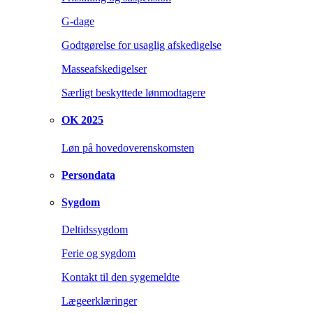
G-dage
Godtgørelse for usaglig afskedigelse
Masseafskedigelser
Særligt beskyttede lønmodtagere
OK 2025
Løn på hovedoverenskomsten
Persondata
Sygdom
Deltidssygdom
Ferie og sygdom
Kontakt til den sygemeldte
Lægeerklæringer