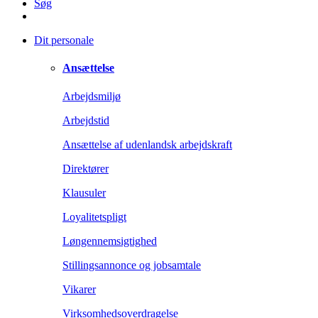
Søg
Dit personale
Ansættelse
Arbejdsmiljø
Arbejdstid
Ansættelse af udenlandsk arbejdskraft
Direktører
Klausuler
Loyalitetspligt
Løngennemsigtighed
Stillingsannonce og jobsamtale
Vikarer
Virksomhedsoverdragelse