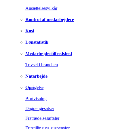
Ansættelsesvilkår
Kontrol af medarbejdere
Kost
Lønstatistik
Medarbejdertilfredshed
Trivsel i branchen
Natarbejde
Opsigelse
Bortvisning
Dagpengesatser
Fratrædelsesaftaler
Fritstilling og suspension