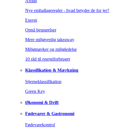
Affald
Nye emballageregler - hvad betyder de for jer?
Energi
Opnå besparelser
Mere miljøvenlig takeaway
Miljømærker og miljøledelse
10 råd til energiforbruget
Klassifikation & Mærkning
Stjerneklassifikation
Green Key
Økonomi & Drift
Fødevarer & Gastronomi
Fødevarekontrol