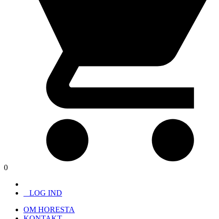
0
LOG IND
OM HORESTA
KONTAKT