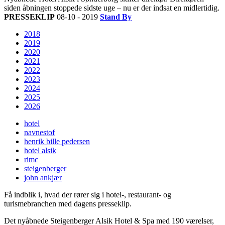
siden åbningen stoppede sidste uge – nu er der indsat en midlertidig.
PRESSEKLIP
08-10 - 2019
Stand By
2018
2019
2020
2021
2022
2023
2024
2025
2026
hotel
navnestof
henrik bille pedersen
hotel alsik
rimc
steigenberger
john ankjær
Få indblik i, hvad der rører sig i hotel-, restaurant- og
turismebranchen med dagens presseklip.
Det nyåbnede Steigenberger Alsik Hotel & Spa med 190 værelser,