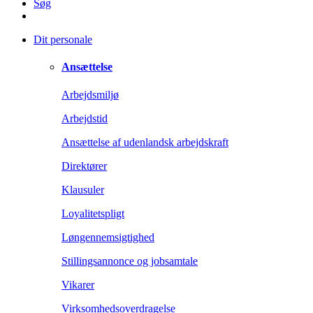
Søg
Dit personale
Ansættelse
Arbejdsmiljø
Arbejdstid
Ansættelse af udenlandsk arbejdskraft
Direktører
Klausuler
Loyalitetspligt
Løngennemsigtighed
Stillingsannonce og jobsamtale
Vikarer
Virksomhedsoverdragelse