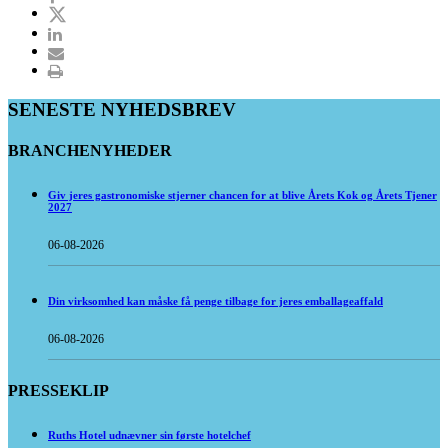
SENESTE NYHEDSBREV
BRANCHENYHEDER
Giv jeres gastronomiske stjerner chancen for at blive Årets Kok og Årets Tjener
2027
06-08-2026
Din virksomhed kan måske få penge tilbage for jeres emballageaffald
06-08-2026
PRESSEKLIP
Ruths Hotel udnævner sin første hotelchef