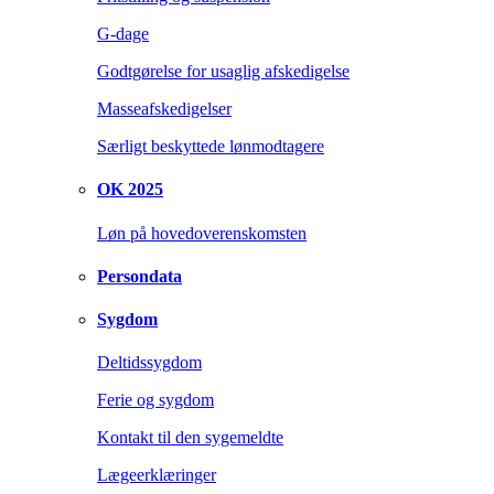
G-dage
Godtgørelse for usaglig afskedigelse
Masseafskedigelser
Særligt beskyttede lønmodtagere
OK 2025
Løn på hovedoverenskomsten
Persondata
Sygdom
Deltidssygdom
Ferie og sygdom
Kontakt til den sygemeldte
Lægeerklæringer