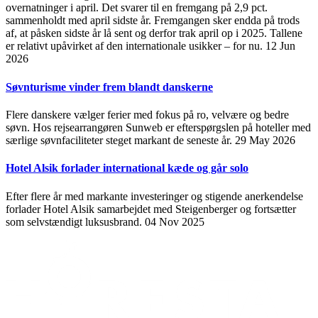
overnatninger i april. Det svarer til en fremgang på 2,9 pct.
sammenholdt med april sidste år. Fremgangen sker endda på trods
af, at påsken sidste år lå sent og derfor trak april op i 2025. Tallene
er relativt upåvirket af den internationale usikker – for nu.
12 Jun
2026
Søvnturisme vinder frem blandt danskerne
Flere danskere vælger ferier med fokus på ro, velvære og bedre
søvn. Hos rejsearrangøren Sunweb er efterspørgslen på hoteller med
særlige søvnfaciliteter steget markant de seneste år.
29 May 2026
Hotel Alsik forlader international kæde og går solo
Efter flere år med markante investeringer og stigende anerkendelse
forlader Hotel Alsik samarbejdet med Steigenberger og fortsætter
som selvstændigt luksusbrand.
04 Nov 2025