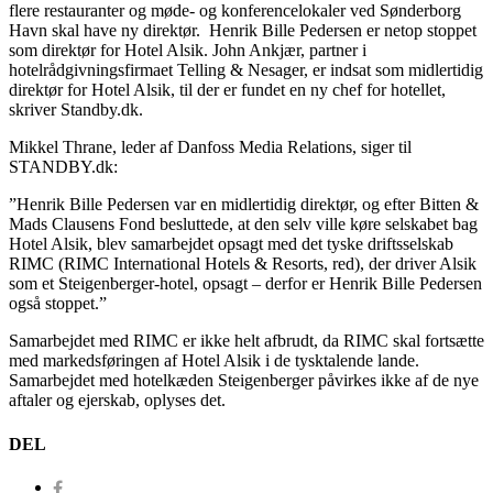
flere restauranter og møde- og konferencelokaler ved Sønderborg
Havn skal have ny direktør. Henrik Bille Pedersen er netop stoppet
som direktør for Hotel Alsik. John Ankjær, partner i
hotelrådgivningsfirmaet Telling & Nesager, er indsat som midlertidig
direktør for Hotel Alsik, til der er fundet en ny chef for hotellet,
skriver Standby.dk.
Mikkel Thrane, leder af Danfoss Media Relations, siger til
STANDBY.dk:
”Henrik Bille Pedersen var en midlertidig direktør, og efter Bitten &
Mads Clausens Fond besluttede, at den selv ville køre selskabet bag
Hotel Alsik, blev samarbejdet opsagt med det tyske driftsselskab
RIMC (RIMC International Hotels & Resorts, red), der driver Alsik
som et Steigenberger-hotel, opsagt – derfor er Henrik Bille Pedersen
også stoppet.”
Samarbejdet med RIMC er ikke helt afbrudt, da RIMC skal fortsætte
med markedsføringen af Hotel Alsik i de tysktalende lande.
Samarbejdet med hotelkæden Steigenberger påvirkes ikke af de nye
aftaler og ejerskab, oplyses det.
DEL