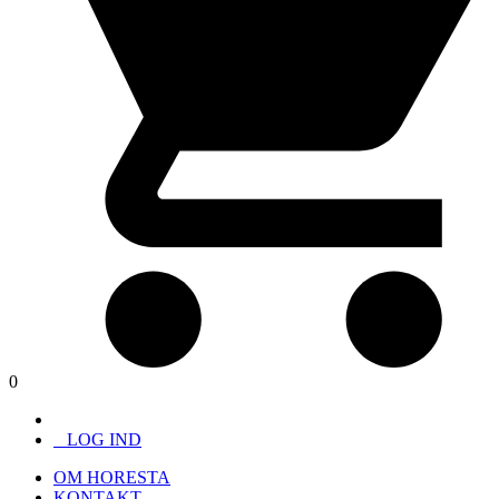
0
LOG IND
OM HORESTA
KONTAKT