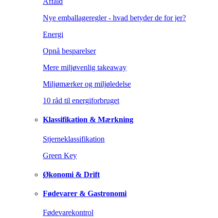
Affald
Nye emballageregler - hvad betyder de for jer?
Energi
Opnå besparelser
Mere miljøvenlig takeaway
Miljømærker og miljøledelse
10 råd til energiforbruget
Klassifikation & Mærkning
Stjerneklassifikation
Green Key
Økonomi & Drift
Fødevarer & Gastronomi
Fødevarekontrol