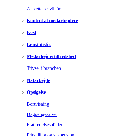
Ansættelsesvilkår
Kontrol af medarbejdere
Kost
Lønstatistik
Medarbejdertilfredshed
Trivsel i branchen
Natarbejde
Opsigelse
Bortvisning
Dagpengesatser
Fratrædelsesaftaler
Fritstilling og suspension