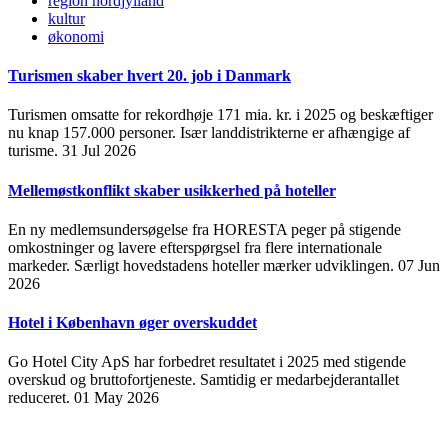
region nordjylland
kultur
økonomi
Turismen skaber hvert 20. job i Danmark
Turismen omsatte for rekordhøje 171 mia. kr. i 2025 og beskæftiger
nu knap 157.000 personer. Især landdistrikterne er afhængige af
turisme.
31 Jul 2026
Mellemøstkonflikt skaber usikkerhed på hoteller
En ny medlemsundersøgelse fra HORESTA peger på stigende
omkostninger og lavere efterspørgsel fra flere internationale
markeder. Særligt hovedstadens hoteller mærker udviklingen.
07 Jun
2026
Hotel i København øger overskuddet
Go Hotel City ApS har forbedret resultatet i 2025 med stigende
overskud og bruttofortjeneste. Samtidig er medarbejderantallet
reduceret.
01 May 2026