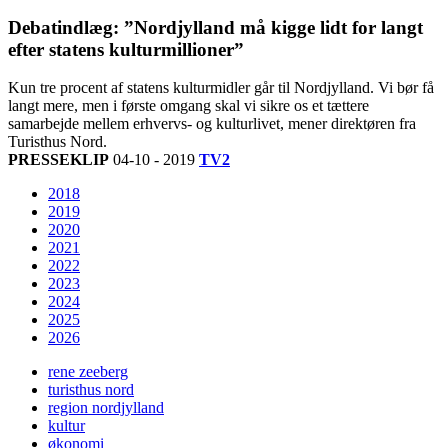
Debatindlæg: ”Nordjylland må kigge lidt for langt
efter statens kulturmillioner”
Kun tre procent af statens kulturmidler går til Nordjylland. Vi bør få
langt mere, men i første omgang skal vi sikre os et tættere
samarbejde mellem erhvervs- og kulturlivet, mener direktøren fra
Turisthus Nord.
PRESSEKLIP
04-10 - 2019
TV2
2018
2019
2020
2021
2022
2023
2024
2025
2026
rene zeeberg
turisthus nord
region nordjylland
kultur
økonomi