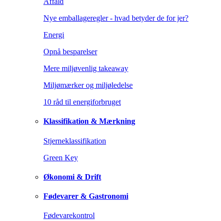
Affald
Nye emballageregler - hvad betyder de for jer?
Energi
Opnå besparelser
Mere miljøvenlig takeaway
Miljømærker og miljøledelse
10 råd til energiforbruget
Klassifikation & Mærkning
Stjerneklassifikation
Green Key
Økonomi & Drift
Fødevarer & Gastronomi
Fødevarekontrol