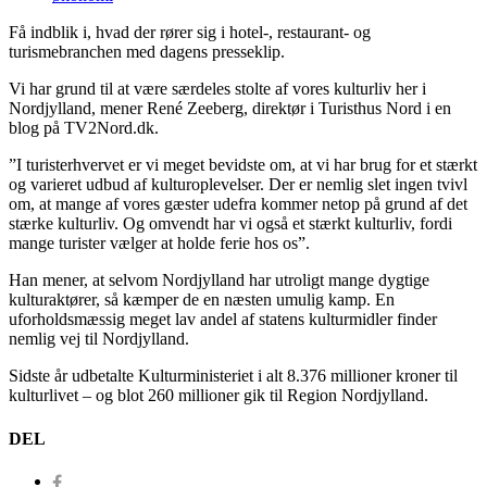
Få indblik i, hvad der rører sig i hotel-, restaurant- og
turismebranchen med dagens presseklip.
Vi har grund til at være særdeles stolte af vores kulturliv her i
Nordjylland, mener René Zeeberg, direktør i Turisthus Nord i en
blog på TV2Nord.dk.
”I turisterhvervet er vi meget bevidste om, at vi har brug for et stærkt
og varieret udbud af kulturoplevelser. Der er nemlig slet ingen tvivl
om, at mange af vores gæster udefra kommer netop på grund af det
stærke kulturliv. Og omvendt har vi også et stærkt kulturliv, fordi
mange turister vælger at holde ferie hos os”.
Han mener, at selvom Nordjylland har utroligt mange dygtige
kulturaktører, så kæmper de en næsten umulig kamp. En
uforholdsmæssig meget lav andel af statens kulturmidler finder
nemlig vej til Nordjylland.
Sidste år udbetalte Kulturministeriet i alt 8.376 millioner kroner til
kulturlivet – og blot 260 millioner gik til Region Nordjylland.
DEL