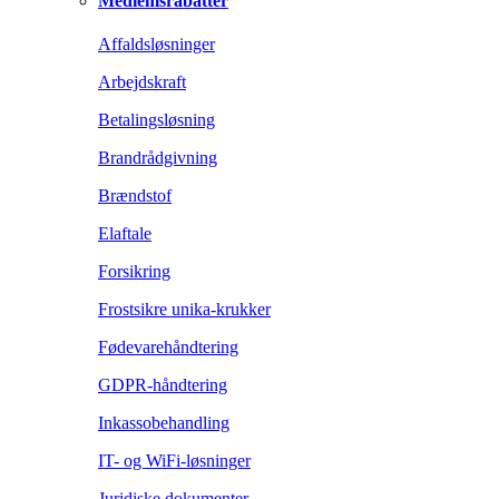
Medlemsrabatter
Affaldsløsninger
Arbejdskraft
Betalingsløsning
Brandrådgivning
Brændstof
Elaftale
Forsikring
Frostsikre unika-krukker
Fødevarehåndtering
GDPR-håndtering
Inkassobehandling
IT- og WiFi-løsninger
Juridiske dokumenter