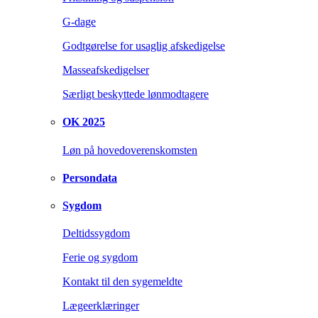
G-dage
Godtgørelse for usaglig afskedigelse
Masseafskedigelser
Særligt beskyttede lønmodtagere
OK 2025
Løn på hovedoverenskomsten
Persondata
Sygdom
Deltidssygdom
Ferie og sygdom
Kontakt til den sygemeldte
Lægeerklæringer