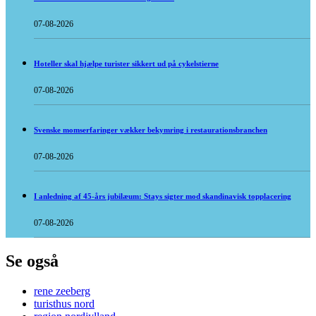
07-08-2026
Hoteller skal hjælpe turister sikkert ud på cykelstierne
07-08-2026
Svenske momserfaringer vækker bekymring i restaurationsbranchen
07-08-2026
I anledning af 45-års jubilæum: Stays sigter mod skandinavisk topplacering
07-08-2026
Se også
rene zeeberg
turisthus nord