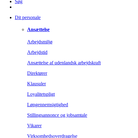
Søg
Dit personale
Ansættelse
Arbejdsmiljø
Arbejdstid
Ansættelse af udenlandsk arbejdskraft
Direktører
Klausuler
Loyalitetspligt
Løngennemsigtighed
Stillingsannonce og jobsamtale
Vikarer
Virksomhedsoverdragelse