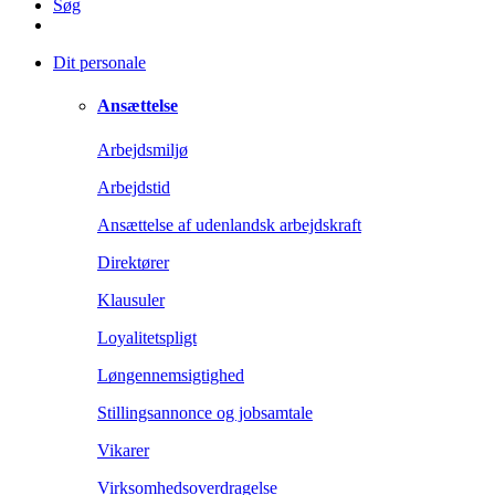
Søg
Dit personale
Ansættelse
Arbejdsmiljø
Arbejdstid
Ansættelse af udenlandsk arbejdskraft
Direktører
Klausuler
Loyalitetspligt
Løngennemsigtighed
Stillingsannonce og jobsamtale
Vikarer
Virksomhedsoverdragelse