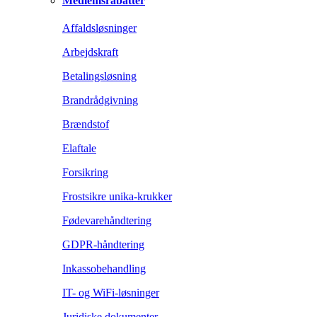
Medlemsrabatter
Affaldsløsninger
Arbejdskraft
Betalingsløsning
Brandrådgivning
Brændstof
Elaftale
Forsikring
Frostsikre unika-krukker
Fødevarehåndtering
GDPR-håndtering
Inkassobehandling
IT- og WiFi-løsninger
Juridiske dokumenter