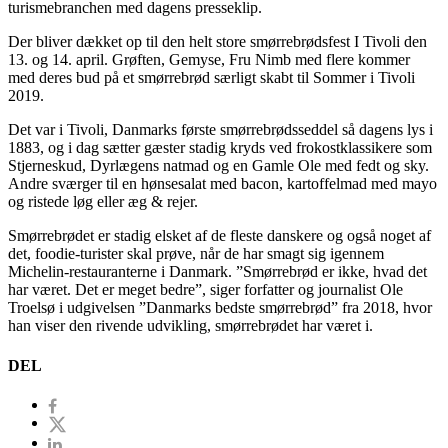
turismebranchen med dagens presseklip.
Der bliver dækket op til den helt store smørrebrødsfest I Tivoli den
13. og 14. april. Grøften, Gemyse, Fru Nimb med flere kommer
med deres bud på et smørrebrød særligt skabt til Sommer i Tivoli
2019.
Det var i Tivoli, Danmarks første smørrebrødsseddel så dagens lys i
1883, og i dag sætter gæster stadig kryds ved frokostklassikere som
Stjerneskud, Dyrlægens natmad og en Gamle Ole med fedt og sky.
Andre sværger til en hønsesalat med bacon, kartoffelmad med mayo
og ristede løg eller æg & rejer.
Smørrebrødet er stadig elsket af de fleste danskere og også noget af
det, foodie-turister skal prøve, når de har smagt sig igennem
Michelin-restauranterne i Danmark. ”Smørrebrød er ikke, hvad det
har været. Det er meget bedre”, siger forfatter og journalist Ole
Troelsø i udgivelsen ”Danmarks bedste smørrebrød” fra 2018, hvor
han viser den rivende udvikling, smørrebrødet har været i.
DEL