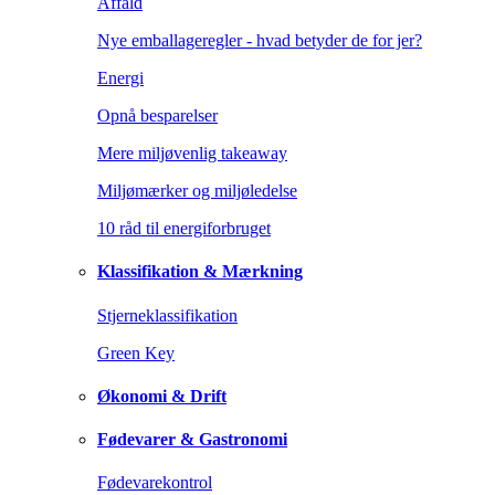
Affald
Nye emballageregler - hvad betyder de for jer?
Energi
Opnå besparelser
Mere miljøvenlig takeaway
Miljømærker og miljøledelse
10 råd til energiforbruget
Klassifikation & Mærkning
Stjerneklassifikation
Green Key
Økonomi & Drift
Fødevarer & Gastronomi
Fødevarekontrol