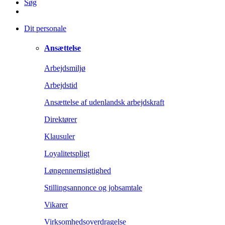
Søg
Dit personale
Ansættelse
Arbejdsmiljø
Arbejdstid
Ansættelse af udenlandsk arbejdskraft
Direktører
Klausuler
Loyalitetspligt
Løngennemsigtighed
Stillingsannonce og jobsamtale
Vikarer
Virksomhedsoverdragelse