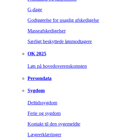
G-dage
Godtgørelse for usaglig afskedigelse
Masseafskedigelser
Særligt beskyttede lønmodtagere
OK 2025
Løn på hovedoverenskomsten
Persondata
Sygdom
Deltidssygdom
Ferie og sygdom
Kontakt til den sygemeldte
Lægeerklæringer