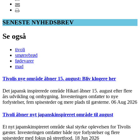
SENESTE NYHEDSBREV
Se også
tivoli
smørrebrød
fødevarer
mad
Tivolis nye område åbner 15. august: Bliv klogere her
Det japansk inspirerede område Hikari åbner 15. august efter flere
års udvikling og ombygning. Investeringen omfatter to nye
forlystelser, fem spisesteder og mere plads til gæsterne.
06 Aug 2026
Tivoli åbner nyt japanskinspireret område til august
Et nyt japanskinspireret område skal styrke oplevelsen for Tivolis
gæster. Investeringen omfatter både nye forlystelser og flere
spisesteder med fokus på streetfood.
18 Jun 2026