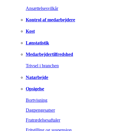
Ansættelsesvilkår
Kontrol af medarbejdere
Kost
Lønstatistik
Medarbejdertilfredshed
Trivsel i branchen
Natarbejde
Opsigelse
Bortvisning
Dagpengesatser
Fratrædelsesaftaler
Fritstilling og suspension