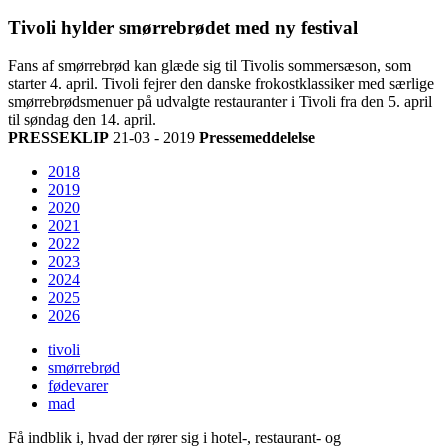
Tivoli hylder smørrebrødet med ny festival
Fans af smørrebrød kan glæde sig til Tivolis sommersæson, som
starter 4. april. Tivoli fejrer den danske frokostklassiker med særlige
smørrebrødsmenuer på udvalgte restauranter i Tivoli fra den 5. april
til søndag den 14. april.
PRESSEKLIP
21-03 - 2019
Pressemeddelelse
2018
2019
2020
2021
2022
2023
2024
2025
2026
tivoli
smørrebrød
fødevarer
mad
Få indblik i, hvad der rører sig i hotel-, restaurant- og