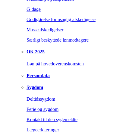
G-dage
Godtgørelse for usaglig afskedigelse
Masseafskedigelser
Særligt beskyttede lønmodtagere
OK 2025
Løn på hovedoverenskomsten
Persondata
Sygdom
Deltidssygdom
Ferie og sygdom
Kontakt til den sygemeldte
Lægeerklæringer