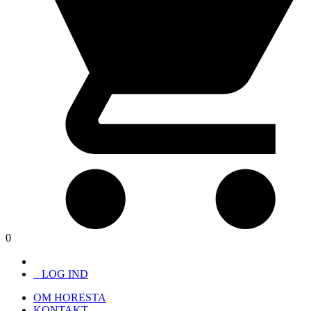
0
LOG IND
OM HORESTA
KONTAKT