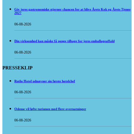
Giv jeres gastronomiske stjerner chancen for at blive Årets Kok og Årets Tjener
2027
06-08-2026
Din virksomhed kan måske få penge tilbage for jeres emballageaffald
06-08-2026
PRESSEKLIP
Ruths Hotel udnævner sin første hotelchef
06-08-2026
Odense vil løfte turismen med flere overnatninger
06-08-2026