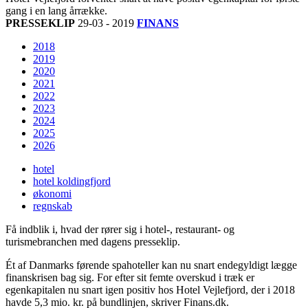
gang i en lang årrække.
PRESSEKLIP
29-03 - 2019
FINANS
2018
2019
2020
2021
2022
2023
2024
2025
2026
hotel
hotel koldingfjord
økonomi
regnskab
Få indblik i, hvad der rører sig i hotel-, restaurant- og
turismebranchen med dagens presseklip.
Ét af Danmarks førende spahoteller kan nu snart endegyldigt lægge
finanskrisen bag sig. For efter sit femte overskud i træk er
egenkapitalen nu snart igen positiv hos Hotel Vejlefjord, der i 2018
havde 5,3 mio. kr. på bundlinjen, skriver Finans.dk.