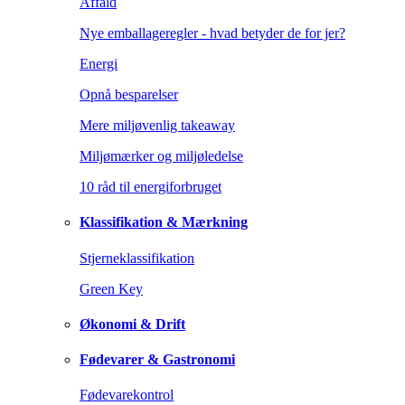
Affald
Nye emballageregler - hvad betyder de for jer?
Energi
Opnå besparelser
Mere miljøvenlig takeaway
Miljømærker og miljøledelse
10 råd til energiforbruget
Klassifikation & Mærkning
Stjerneklassifikation
Green Key
Økonomi & Drift
Fødevarer & Gastronomi
Fødevarekontrol