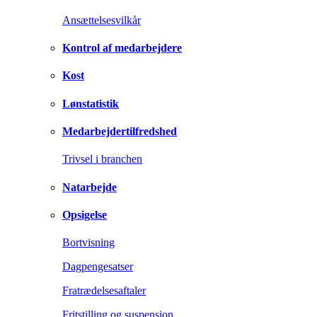
Ansættelsesvilkår
Kontrol af medarbejdere
Kost
Lønstatistik
Medarbejdertilfredshed
Trivsel i branchen
Natarbejde
Opsigelse
Bortvisning
Dagpengesatser
Fratrædelsesaftaler
Fritstilling og suspension