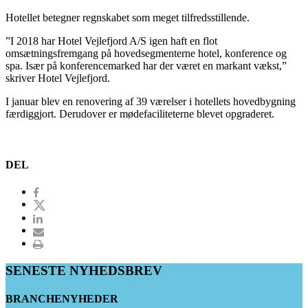
Hotellet betegner regnskabet som meget tilfredsstillende.
”I 2018 har Hotel Vejlefjord A/S igen haft en flot
omsætningsfremgang på hovedsegmenterne hotel, konference og
spa. Især på konferencemarked har der været en markant vækst,”
skriver Hotel Vejlefjord.
I januar blev en renovering af 39 værelser i hotellets hovedbygning
færdiggjort. Derudover er mødefaciliteterne blevet opgraderet.
DEL
SENESTE NYHEDSBREV
BRANCHENYHEDER