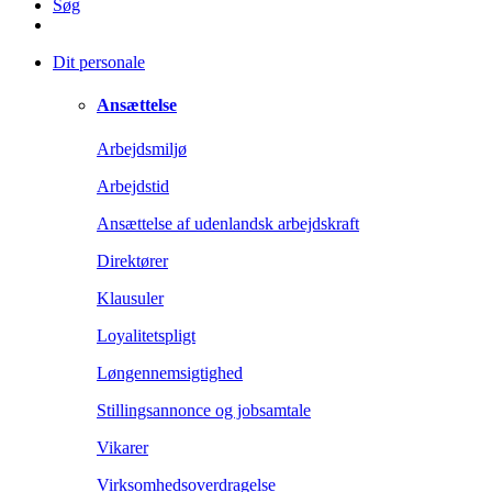
Søg
Dit personale
Ansættelse
Arbejdsmiljø
Arbejdstid
Ansættelse af udenlandsk arbejdskraft
Direktører
Klausuler
Loyalitetspligt
Løngennemsigtighed
Stillingsannonce og jobsamtale
Vikarer
Virksomhedsoverdragelse