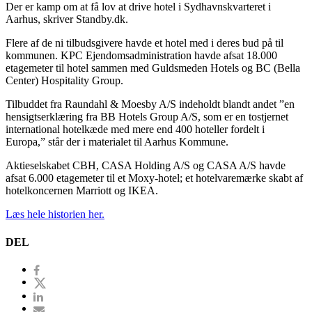
Der er kamp om at få lov at drive hotel i Sydhavnskvarteret i
Aarhus, skriver Standby.dk.
Flere af de ni tilbudsgivere havde et hotel med i deres bud på til
kommunen. KPC Ejendomsadministration havde afsat 18.000
etagemeter til hotel sammen med Guldsmeden Hotels og BC (Bella
Center) Hospitality Group.
Tilbuddet fra Raundahl & Moesby A/S indeholdt blandt andet ”en
hensigtserklæring fra BB Hotels Group A/S, som er en tostjernet
international hotelkæde med mere end 400 hoteller fordelt i
Europa,” står der i materialet til Aarhus Kommune.
Aktieselskabet CBH, CASA Holding A/S og CASA A/S havde
afsat 6.000 etagemeter til et Moxy-hotel; et hotelvaremærke skabt af
hotelkoncernen Marriott og IKEA.
Læs hele historien her.
DEL