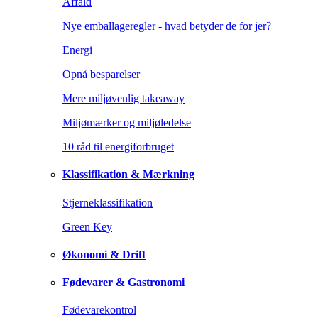
Affald
Nye emballageregler - hvad betyder de for jer?
Energi
Opnå besparelser
Mere miljøvenlig takeaway
Miljømærker og miljøledelse
10 råd til energiforbruget
Klassifikation & Mærkning
Stjerneklassifikation
Green Key
Økonomi & Drift
Fødevarer & Gastronomi
Fødevarekontrol