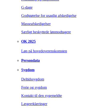
G-dage
Godtgørelse for usaglig afskedigelse
Masseafskedigelser
Særligt beskyttede lønmodtagere
OK 2025
Løn på hovedoverenskomsten
Persondata
Sygdom
Deltidssygdom
Ferie og sygdom
Kontakt til den sygemeldte
Lægeerklæringer