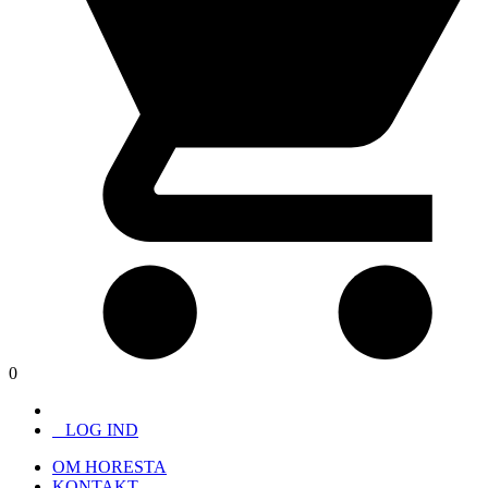
0
LOG IND
OM HORESTA
KONTAKT