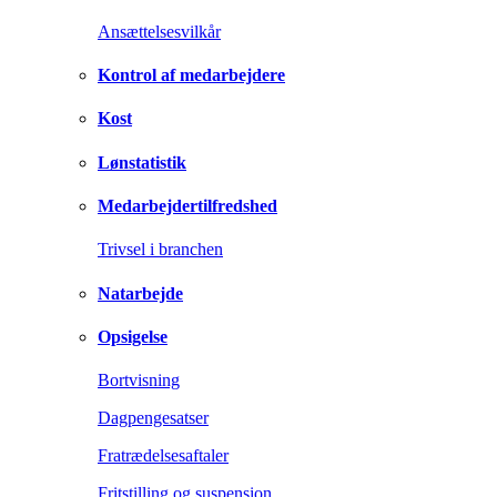
Ansættelsesvilkår
Kontrol af medarbejdere
Kost
Lønstatistik
Medarbejdertilfredshed
Trivsel i branchen
Natarbejde
Opsigelse
Bortvisning
Dagpengesatser
Fratrædelsesaftaler
Fritstilling og suspension