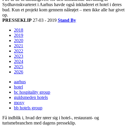
Sydhavnskvarteret i Aarhus havde også inkluderet et hotel i deres
bud. Kun et projekt kom gennem nåleøjet – men ikke alle har givet
op.
PRESSEKLIP
27-03 - 2019
Stand By
2018
2019
2020
2021
2022
2023
2024
2025
2026
aarhus
hotel
bc hospitality group
guldsmeden hotels
moxy
bb hotels group
Få indblik i, hvad der rører sig i hotel-, restaurant- og
turismebranchen med dagens presseklip.