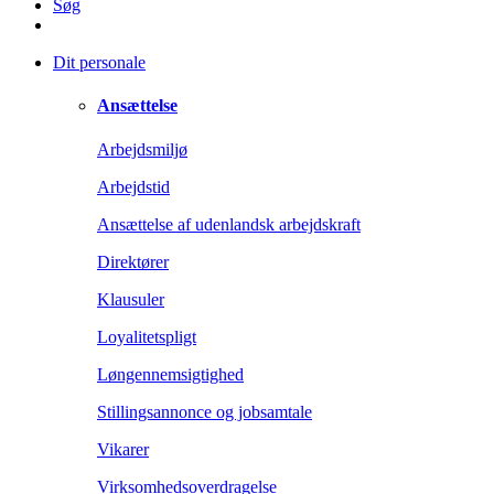
Søg
Dit personale
Ansættelse
Arbejdsmiljø
Arbejdstid
Ansættelse af udenlandsk arbejdskraft
Direktører
Klausuler
Loyalitetspligt
Løngennemsigtighed
Stillingsannonce og jobsamtale
Vikarer
Virksomhedsoverdragelse