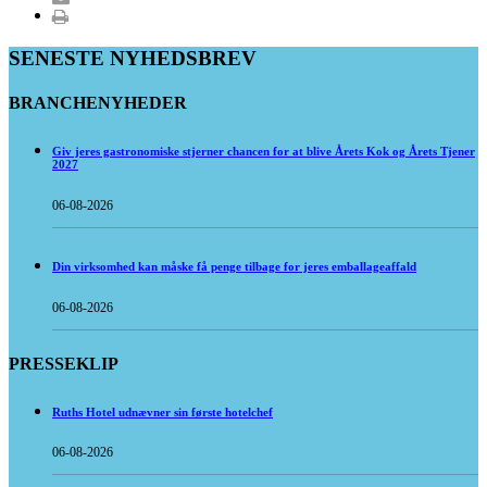
SENESTE NYHEDSBREV
BRANCHENYHEDER
Giv jeres gastronomiske stjerner chancen for at blive Årets Kok og Årets Tjener
2027
06-08-2026
Din virksomhed kan måske få penge tilbage for jeres emballageaffald
06-08-2026
PRESSEKLIP
Ruths Hotel udnævner sin første hotelchef
06-08-2026