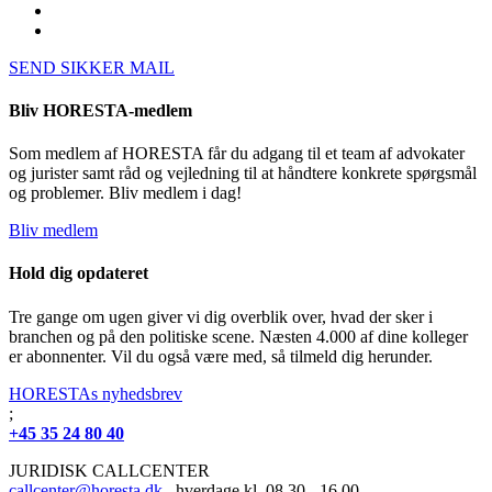
SEND SIKKER MAIL
Bliv HORESTA-medlem
Som medlem af HORESTA får du adgang til et team af advokater
og jurister samt råd og vejledning til at håndtere konkrete spørgsmål
og problemer. Bliv medlem i dag!
Bliv medlem
Hold dig opdateret
Tre gange om ugen giver vi dig overblik over, hvad der sker i
branchen og på den politiske scene. Næsten 4.000 af dine kolleger
er abonnenter. Vil du også være med, så tilmeld dig herunder.
HORESTAs nyhedsbrev
;
+45 35 24 80 40
JURIDISK CALLCENTER
callcenter@horesta.dk
, hverdage kl. 08.30 - 16.00