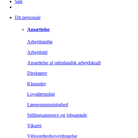
Søg
Dit personale
Ansættelse
Arbejdsmiljø
Arbejdstid
Ansættelse af udenlandsk arbejdskraft
Direktører
Klausuler
Loyalitetspligt
Løngennemsigtighed
Stillingsannonce og jobsamtale
Vikarer
Virksomhedsoverdragelse