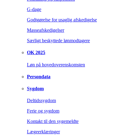
G-dage
Godtgørelse for usaglig afskedigelse
Masseafskedigelser
Særligt beskyttede lønmodtagere
OK 2025
Løn på hovedoverenskomsten
Persondata
Sygdom
Deltidssygdom
Ferie og sygdom
Kontakt til den sygemeldte
Lægeerklæringer