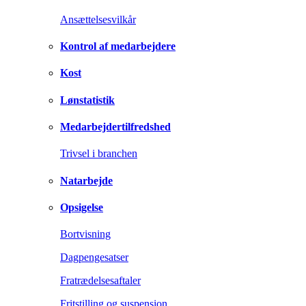
Ansættelsesvilkår
Kontrol af medarbejdere
Kost
Lønstatistik
Medarbejdertilfredshed
Trivsel i branchen
Natarbejde
Opsigelse
Bortvisning
Dagpengesatser
Fratrædelsesaftaler
Fritstilling og suspension