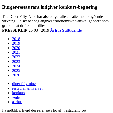
Burger-restaurant indgiver konkurs-begæring
The Diner Fifty-Nine har afskediget alle ansatte med omgående
virkning. Selskabet bag angiver "økonomiske vanskeligheder" som
grund til at driften indstilles
PRESSEKLIP
26-03 - 2019
Århus Stifttidende
2018
2019
2020
2021
2022
2023
2024
2025
2026
diner fifty nine
restauranterhvervet
konkurs
vejle
aarhus
Få indblik i, hvad der rører sig i hotel-, restaurant- og