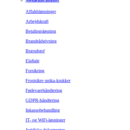
Medlemsrabatter
Affaldsløsninger
Arbejdskraft
Betalingsløsning
Brandrådgivning
Brændstof
Elaftale
Forsikring
Frostsikre unika-krukker
Fødevarehåndtering
GDPR-håndtering
Inkassobehandling
IT- og WiFi-løsninger
Juridiske dokumenter