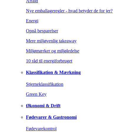
Affald
Nye emballageregler - hvad betyder de for jer?
Energi
Opnå besparelser
Mere miljøvenlig takeaway
Miljømærker og miljøledelse
10 råd til energiforbruget
Klassifikation & Mærkning
Stjerneklassifikation
Green Key
Økonomi & Drift
Fødevarer & Gastronomi
Fødevarekontrol