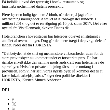
Få indblik i, hvad der rører sig i hotel-, restaurant- og
turismebranchen med dagens presseklip.
Flere lejer en bolig igennem Airbnb, når de er på jagt efter
overnatningsmuligheder. Antallet af Airbnb-gæster rundede 1
million i 2018, og det er en stigning på 16 pct. siden 2017. Det viser
nye tal fra VisitDenmark, skriver Finans.dk.
Hotelbranchen i hovedstaden har ligeledes oplevet en stigning i
antallet af overnatninger. Dog går det mere trægt i de øvrige dele af
landet, lyder det fra HORESTA.
”Det betyder, at de små og mellemstore virksomheder uden for de
store provinsbyer nu kommer under et forstærket pres. De har
ganske enkelt ikke den samme modstandskraft som hotellerne i de
større byer. Hvis den private udlejning får samme omfang i
provinsen, som vi har set i vores største byer, så kommer det til at
koste lokale arbejdspladser,” siger den politiske direktør i
HORESTA, Kirsten Munch Andersen.
DEL