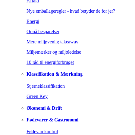
Affald
Nye emballageregler - hvad betyder de for jer?
Energi
Opnå besparelser
Mere miljøvenlig takeaway
Miljømærker og miljøledelse
10 råd til energiforbruget
Klassifikation & Mærkning
Stjerneklassifikation
Green Key
Økonomi & Drift
Fødevarer & Gastronomi
Fødevarekontrol