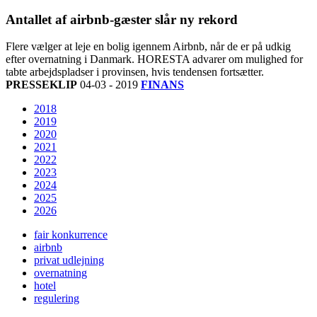
Antallet af airbnb-gæster slår ny rekord
Flere vælger at leje en bolig igennem Airbnb, når de er på udkig
efter overnatning i Danmark. HORESTA advarer om mulighed for
tabte arbejdspladser i provinsen, hvis tendensen fortsætter.
PRESSEKLIP
04-03 - 2019
FINANS
2018
2019
2020
2021
2022
2023
2024
2025
2026
fair konkurrence
airbnb
privat udlejning
overnatning
hotel
regulering