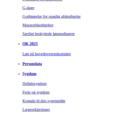
G-dage
Godtgørelse for usaglig afskedigelse
Masseafskedigelser
Særligt beskyttede lønmodtagere
OK 2025
Løn på hovedoverenskomsten
Persondata
Sygdom
Deltidssygdom
Ferie og sygdom
Kontakt til den sygemeldte
Lægeerklæringer