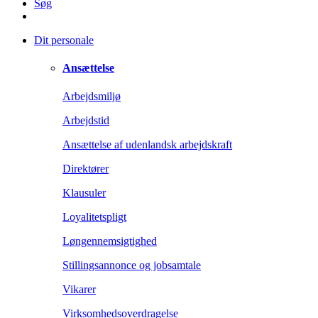
Søg
Dit personale
Ansættelse
Arbejdsmiljø
Arbejdstid
Ansættelse af udenlandsk arbejdskraft
Direktører
Klausuler
Loyalitetspligt
Løngennemsigtighed
Stillingsannonce og jobsamtale
Vikarer
Virksomhedsoverdragelse