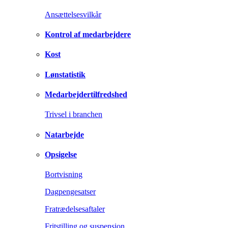
Ansættelsesvilkår
Kontrol af medarbejdere
Kost
Lønstatistik
Medarbejdertilfredshed
Trivsel i branchen
Natarbejde
Opsigelse
Bortvisning
Dagpengesatser
Fratrædelsesaftaler
Fritstilling og suspension