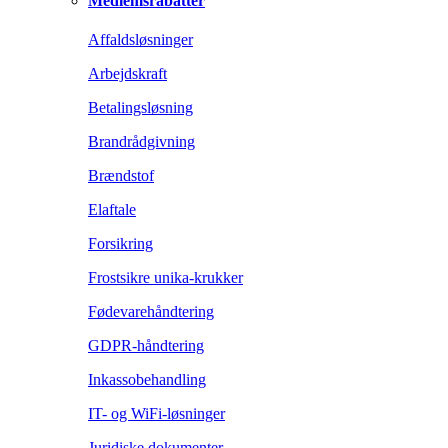
Medlemsrabatter
Affaldsløsninger
Arbejdskraft
Betalingsløsning
Brandrådgivning
Brændstof
Elaftale
Forsikring
Frostsikre unika-krukker
Fødevarehåndtering
GDPR-håndtering
Inkassobehandling
IT- og WiFi-løsninger
Juridiske dokumenter