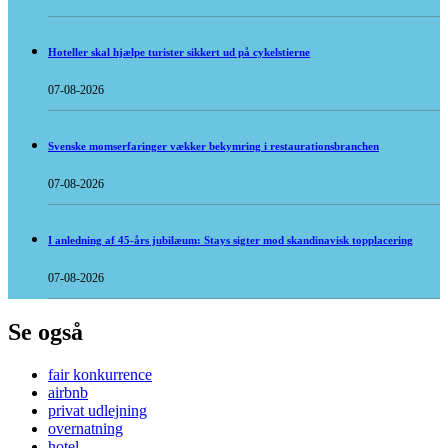
Hoteller skal hjælpe turister sikkert ud på cykelstierne
07-08-2026
Svenske momserfaringer vækker bekymring i restaurationsbranchen
07-08-2026
I anledning af 45-års jubilæum: Stays sigter mod skandinavisk topplacering
07-08-2026
Se også
fair konkurrence
airbnb
privat udlejning
overnatning
hotel