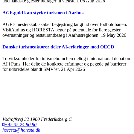
udenlandske gæster bidrager til væksten.
06 Aug 2026
AGF-guld kan styrke turismen i Aarhus
AGF’s mesterskab skaber begejstring langt ud over fodboldbanen.
VisitAarhus og HORESTA peger på potentiale for flere gæster,
overnatninger og restaurantbesøg i Aarhusregionen.
19 May 2026
Danske turismeaktører deler AI-erfaringer med OECD
To virksomheder fra turismebranchen deltog i international debat om
AI i Paris. Her delte de konkrete erfaringer og pegede på barrierer
for udbredelse blandt SMV’er.
21 Apr 2026
Vodroffsvej 32 1900 Frederiksberg C
+45 35 24 80 80
horesta@horesta.dk