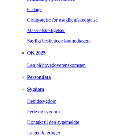
G-dage
Godtgørelse for usaglig afskedigelse
Masseafskedigelser
Særligt beskyttede lønmodtagere
OK 2025
Løn på hovedoverenskomsten
Persondata
Sygdom
Deltidssygdom
Ferie og sygdom
Kontakt til den sygemeldte
Lægeerklæringer