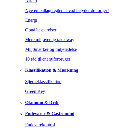
Affald
Nye emballageregler - hvad betyder de for jer?
Energi
Opnå besparelser
Mere miljøvenlig takeaway
Miljømærker og miljøledelse
10 råd til energiforbruget
Klassifikation & Mærkning
Stjerneklassifikation
Green Key
Økonomi & Drift
Fødevarer & Gastronomi
Fødevarekontrol