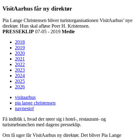
VisitAarhus får ny direktør
Pia Lange Christensen bliver turistorganisationen VisitAarhus’ nye
direktør. Hun skal afløse Peer H. Kristensen.
PRESSEKLIP
07-05 - 2019
Medie
2018
2019
2020
2021
2022
2023
2024
2025
2026
visitaarhus
pia lange christensen
navnestof
Få indblik i, hvad der rører sig i hotel-, restaurant- og
turismebranchen med dagens presseklip.
Om få uger får VisitAarhus ny direktør. Det bliver Pia Lange