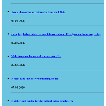
Tivoli planlægger investeringer frem mod 2030
07-08-2026
Campingpladser mister terræn i dansk turisme: Efterlyser moderne lovgivning
07-08-2026
Wolt forventer lavere vækst efter rekordår
07-08-2026
Hotel i Ribe knækker rekrutteringskoden
07-08-2026
Hoteller skal hjælpe turister sikkert ud på cykelstierne