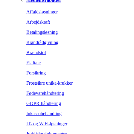
Medlemsrabatter
Affaldsløsninger
Arbejdskraft
Betalingsløsning
Brandrådgivning
Brændstof
Elaftale
Forsikring
Frostsikre unika-krukker
Fødevarehåndtering
GDPR-håndtering
Inkassobehandling
IT- og WiFi-løsninger
Juridiske dokumenter