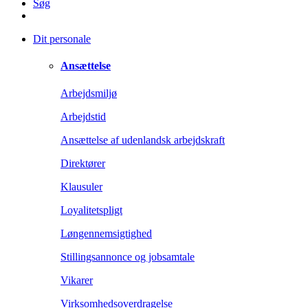
Søg
Dit personale
Ansættelse
Arbejdsmiljø
Arbejdstid
Ansættelse af udenlandsk arbejdskraft
Direktører
Klausuler
Loyalitetspligt
Løngennemsigtighed
Stillingsannonce og jobsamtale
Vikarer
Virksomhedsoverdragelse