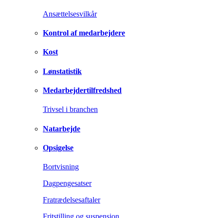
Ansættelsesvilkår
Kontrol af medarbejdere
Kost
Lønstatistik
Medarbejdertilfredshed
Trivsel i branchen
Natarbejde
Opsigelse
Bortvisning
Dagpengesatser
Fratrædelsesaftaler
Fritstilling og suspension