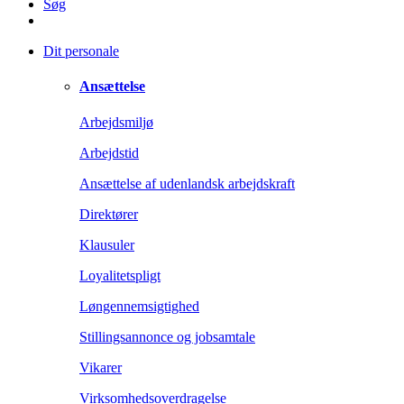
Søg
Dit personale
Ansættelse
Arbejdsmiljø
Arbejdstid
Ansættelse af udenlandsk arbejdskraft
Direktører
Klausuler
Loyalitetspligt
Løngennemsigtighed
Stillingsannonce og jobsamtale
Vikarer
Virksomhedsoverdragelse